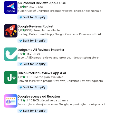
AG Product Reviews App & UGC
z 5 hvězd
5,0
(2 987)
•
Free
Celkový počet recenzí: 2987
Build trust w/ unlimited product reviews, photos, testimonials
Built for Shopify
Google Reviews Rocket
z 5 hvězd
5,0
(537)
•
Free plan available
Celkový počet recenzí: 537
Display, Collect, and Reply Google Customer Reviews with AI.
Built for Shopify
Judge.me Ali Reviews Importer
z 5 hvězd
4,9
(182)
•
Free
Celkový počet recenzí: 182
Import AliExpress reviews and grow your dropshipping store
Built for Shopify
Junip Product Reviews App & AI
z 5 hvězd
4,8
(1 080)
•
Free plan available
Celkový počet recenzí: 1080
Convert more with product reviews, unlimited review requests
Built for Shopify
Google recenze od Reputon
z 5 hvězd
4,9
(1 401)
•
Zkušební verze zdarma
Celkový počet recenzí: 1401
Zobrazujte a sbírejte recenze Google, odpovídejte na ně pomocí
Built for Shopify