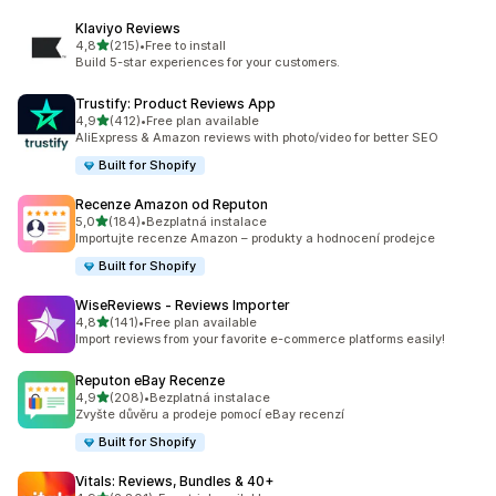
Klaviyo Reviews
z 5 hvězd
4,8
(215)
•
Free to install
Celkový počet recenzí: 215
Build 5-star experiences for your customers.
Trustify: Product Reviews App
z 5 hvězd
4,9
(412)
•
Free plan available
Celkový počet recenzí: 412
AliExpress & Amazon reviews with photo/video for better SEO
Built for Shopify
Recenze Amazon od Reputon
z 5 hvězd
5,0
(184)
•
Bezplatná instalace
Celkový počet recenzí: 184
Importujte recenze Amazon – produkty a hodnocení prodejce
Built for Shopify
WiseReviews ‑ Reviews Importer
z 5 hvězd
4,8
(141)
•
Free plan available
Celkový počet recenzí: 141
Import reviews from your favorite e-commerce platforms easily!
Reputon eBay Recenze
z 5 hvězd
4,9
(208)
•
Bezplatná instalace
Celkový počet recenzí: 208
Zvyšte důvěru a prodeje pomocí eBay recenzí
Built for Shopify
Vitals: Reviews, Bundles & 40+