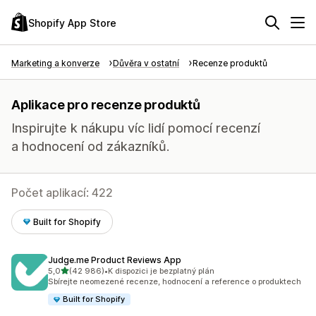
Shopify App Store
Marketing a konverze
Důvěra v ostatní
Recenze produktů
Aplikace pro recenze produktů
Inspirujte k nákupu víc lidí pomocí recenzí
a hodnocení od zákazníků.
Počet aplikací: 422
Built for Shopify
Judge.me Product Reviews App
z 5 hvězd
5,0
(42 986)
•
K dispozici je bezplatný plán
Celkový počet recenzí: 42986
Sbírejte neomezené recenze, hodnocení a reference o produktech
Built for Shopify