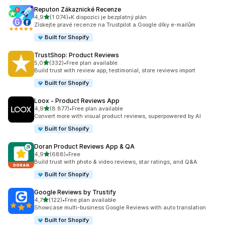
Reputon Zákaznické Recenze
z 5 hvězd
4,9
(1 074)
•
K dispozici je bezplatný plán
Celkový počet recenzí: 1074
Získejte pravé recenze na Trustpilot a Google díky e-mailům
Built for Shopify
TrustShop: Product Reviews
z 5 hvězd
5,0
(332)
•
Free plan available
Celkový počet recenzí: 332
Build trust with review app, testimonial, store reviews import
Built for Shopify
Loox ‑ Product Reviews App
z 5 hvězd
4,9
(8 877)
•
Free plan available
Celkový počet recenzí: 8877
Convert more with visual product reviews, superpowered by AI
Built for Shopify
Doran Product Reviews App & QA
z 5 hvězd
4,9
(688)
•
Free
Celkový počet recenzí: 688
Build trust with photo & video reviews, star ratings, and Q&A
Built for Shopify
Google Reviews by Trustify
z 5 hvězd
4,7
(122)
•
Free plan available
Celkový počet recenzí: 122
Showcase multi-business Google Reviews with auto translation
Built for Shopify