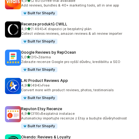
z 5 hvězd
4,9
(2 801)
•
Free trial available
Celkový počet recenzí: 2801
Add reviews, bundles & 40+ marketing tools, all in one app
Built for Shopify
Recenze produktů CWILL
z 5 hvězd
4,9
(1 494)
•
K dispozici je bezplatný plán
Celkový počet recenzí: 1494
Collect videos reviews, amazon reviews & ali review importer
Built for Shopify
Google Reviews by RepOcean
z 5 hvězd
5,0
(31)
•
Zdarma
Celkový počet recenzí: 31
Zobrazte recenze Google pro vyšší důvěru, kredibilitu a SEO
Built for Shopify
LAI Product Reviews App
z 5 hvězd
4,9
(494)
•
Free
Celkový počet recenzí: 494
Convert more with product reviews, photos, testimonials
Built for Shopify
Reputon Etsy Recenze
z 5 hvězd
4,9
(319)
•
Bezplatná instalace
Celkový počet recenzí: 319
Automaticky importujte recenze z Etsy a budujte důvěryhodnost
Built for Shopify
Okendo: Reviews & Loyalty