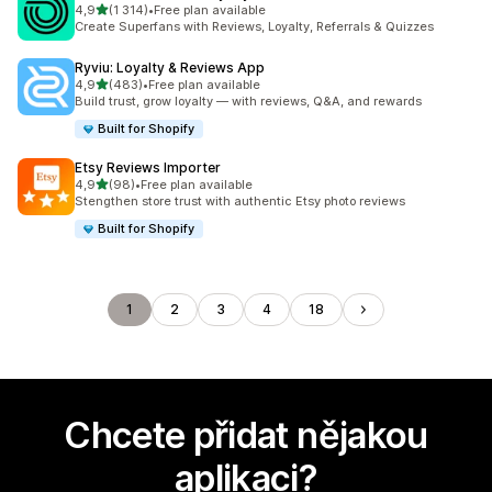
z 5 hvězd
4,9
(1 314)
•
Free plan available
Celkový počet recenzí: 1314
Create Superfans with Reviews, Loyalty, Referrals & Quizzes
Ryviu: Loyalty & Reviews App
z 5 hvězd
4,9
(483)
•
Free plan available
Celkový počet recenzí: 483
Build trust, grow loyalty — with reviews, Q&A, and rewards
Built for Shopify
Etsy Reviews Importer
z 5 hvězd
4,9
(98)
•
Free plan available
Celkový počet recenzí: 98
Stengthen store trust with authentic Etsy photo reviews
Built for Shopify
1
2
3
4
18
Chcete přidat nějakou
aplikaci?