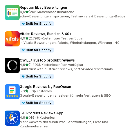
Reputon Ebay Bewertungen
von 5 Sternen
4,9
(208)
•
Kostenlose Installation
208 Rezensionen insgesamt
eBay-Bewertungen importieren, Testimonials & Bewertungs-Badge
Built for Shopify
Vitals: Reviews, Bundles & 40+
von 5 Sternen
4,9
(2.799)
•
Kostenloser Test verfügbar
2799 Rezensionen insgesamt
In Vitals: Bewertungen, Pakete, Wiederholungen, Währung +40..
Built for Shopify
CWILL/Trustoo produkt reviews
von 5 Sternen
4,9
(1.493)
•
Kostenloser Plan verfügbar
1493 Rezensionen insgesamt
Build trust with customer reviews, photo&video testimonials.
Built for Shopify
Google Reviews by RepOcean
von 5 Sternen
5,0
(30)
•
Kostenlos
30 Rezensionen insgesamt
Google-Bewertungen anzeigen für mehr Vertrauen & SEO
Built for Shopify
LAI Product Reviews App
von 5 Sternen
4,9
(494)
•
Kostenlos
494 Rezensionen insgesamt
Mehr Conversions durch Produktbewertungen, Fotos und
Kundenreferenzen