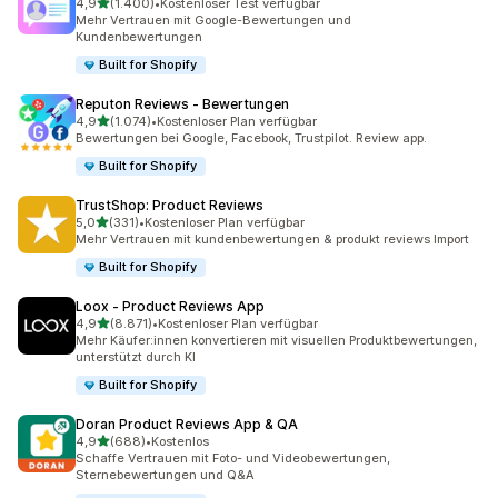
von 5 Sternen
4,9
(1.400)
•
Kostenloser Test verfügbar
1400 Rezensionen insgesamt
Mehr Vertrauen mit Google-Bewertungen und
Kundenbewertungen
Built for Shopify
Reputon Reviews ‑ Bewertungen
von 5 Sternen
4,9
(1.074)
•
Kostenloser Plan verfügbar
1074 Rezensionen insgesamt
Bewertungen bei Google, Facebook, Trustpilot. Review app.
Built for Shopify
TrustShop: Product Reviews
von 5 Sternen
5,0
(331)
•
Kostenloser Plan verfügbar
331 Rezensionen insgesamt
Mehr Vertrauen mit kundenbewertungen & produkt reviews Import
Built for Shopify
Loox ‑ Product Reviews App
von 5 Sternen
4,9
(8.871)
•
Kostenloser Plan verfügbar
8871 Rezensionen insgesamt
Mehr Käufer:innen konvertieren mit visuellen Produktbewertungen,
unterstützt durch KI
Built for Shopify
Doran Product Reviews App & QA
von 5 Sternen
4,9
(688)
•
Kostenlos
688 Rezensionen insgesamt
Schaffe Vertrauen mit Foto- und Videobewertungen,
Sternebewertungen und Q&A