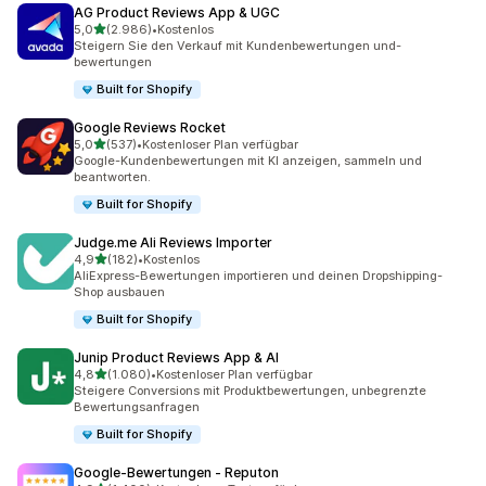
AG Product Reviews App & UGC
von 5 Sternen
5,0
(2.986)
•
Kostenlos
2986 Rezensionen insgesamt
Steigern Sie den Verkauf mit Kundenbewertungen und-
bewertungen
Built for Shopify
Google Reviews Rocket
von 5 Sternen
5,0
(537)
•
Kostenloser Plan verfügbar
537 Rezensionen insgesamt
Google-Kundenbewertungen mit KI anzeigen, sammeln und
beantworten.
Built for Shopify
Judge.me Ali Reviews Importer
von 5 Sternen
4,9
(182)
•
Kostenlos
182 Rezensionen insgesamt
AliExpress-Bewertungen importieren und deinen Dropshipping-
Shop ausbauen
Built for Shopify
Junip Product Reviews App & AI
von 5 Sternen
4,8
(1.080)
•
Kostenloser Plan verfügbar
1080 Rezensionen insgesamt
Steigere Conversions mit Produktbewertungen, unbegrenzte
Bewertungsanfragen
Built for Shopify
Google‑Bewertungen ‑ Reputon