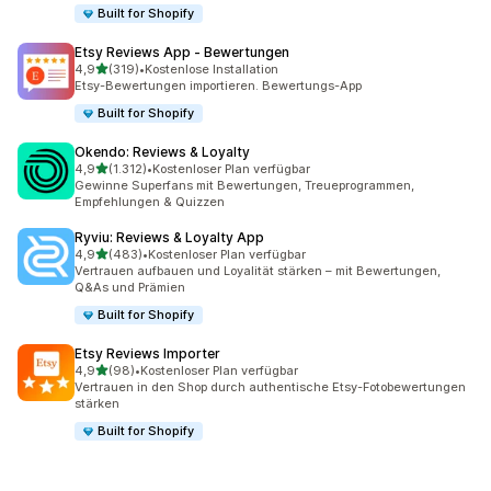
Built for Shopify
Etsy Reviews App ‑ Bewertungen
von 5 Sternen
4,9
(319)
•
Kostenlose Installation
319 Rezensionen insgesamt
Etsy-Bewertungen importieren. Bewertungs-App
Built for Shopify
Okendo: Reviews & Loyalty
von 5 Sternen
4,9
(1.312)
•
Kostenloser Plan verfügbar
1312 Rezensionen insgesamt
Gewinne Superfans mit Bewertungen, Treueprogrammen,
Empfehlungen & Quizzen
Ryviu: Reviews & Loyalty App
von 5 Sternen
4,9
(483)
•
Kostenloser Plan verfügbar
483 Rezensionen insgesamt
Vertrauen aufbauen und Loyalität stärken – mit Bewertungen,
Q&As und Prämien
Built for Shopify
Etsy Reviews Importer
von 5 Sternen
4,9
(98)
•
Kostenloser Plan verfügbar
98 Rezensionen insgesamt
Vertrauen in den Shop durch authentische Etsy-Fotobewertungen
stärken
Built for Shopify