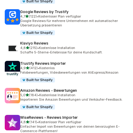
Built for Shopify
Google Reviews by Trustify
von 5 Sternen
4,7
(122)
•
Kostenloser Plan verfügbar
122 Rezensionen insgesamt
Google Reviews für mehrere Unternehmen mit automatischer
Übersetzung präsentieren
Built for Shopify
Klaviyo Reviews
von 5 Sternen
4,8
(215)
•
Kostenlose Installation
215 Rezensionen insgesamt
Schaffe 5-Sterne-Erlebnisse für deine Kundschaft.
Trustify Reviews Importer
von 5 Sternen
4,9
(412)
•
Kostenlos
412 Rezensionen insgesamt
Fotobewertungen, Videobewertungen von AliExpress/Amazon
Built for Shopify
Amazon Reviews ‑ Bewertungen
von 5 Sternen
5,0
(184)
•
Kostenlose Installation
184 Rezensionen insgesamt
Importieren Sie Amazon Bewertungen und Verkäufer-Feedback.
Built for Shopify
WiseReviews ‑ Reviews Importer
von 5 Sternen
4,8
(141)
•
Kostenloser Plan verfügbar
141 Rezensionen insgesamt
Einfacher Import von Bewertungen von deinen bevorzugten E-
Commerce-Plattformen!