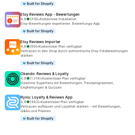
Built for Shopify
Etsy Reviews App ‑ Bewertungen
von 5 Sternen
4,9
(319)
•
Kostenlose Installation
319 Rezensionen insgesamt
Etsy-Bewertungen importieren. Bewertungs-App
Built for Shopify
Etsy Reviews Importer
von 5 Sternen
4,9
(99)
•
Kostenloser Plan verfügbar
99 Rezensionen insgesamt
Vertrauen in den Shop durch authentische Etsy-Fotobewertungen
stärken
Built for Shopify
Okendo: Reviews & Loyalty
von 5 Sternen
4,9
(1.314)
•
Kostenloser Plan verfügbar
1314 Rezensionen insgesamt
Gewinne Superfans mit Bewertungen, Treueprogrammen,
Empfehlungen & Quizzen
Ryviu: Loyalty & Reviews App
von 5 Sternen
4,9
(483)
•
Kostenloser Plan verfügbar
483 Rezensionen insgesamt
Vertrauen aufbauen und Loyalität stärken – mit Bewertungen,
Q&As und Prämien
Built for Shopify