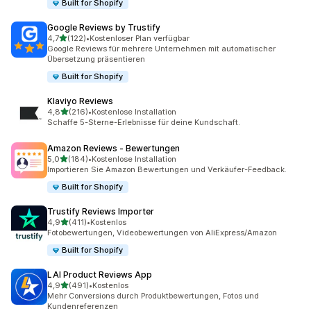
Built for Shopify
Google Reviews by Trustify
von 5 Sternen
4,7
(122)
•
Kostenloser Plan verfügbar
122 Rezensionen insgesamt
Google Reviews für mehrere Unternehmen mit automatischer
Übersetzung präsentieren
Built for Shopify
Klaviyo Reviews
von 5 Sternen
4,8
(216)
•
Kostenlose Installation
216 Rezensionen insgesamt
Schaffe 5-Sterne-Erlebnisse für deine Kundschaft.
Amazon Reviews ‑ Bewertungen
von 5 Sternen
5,0
(184)
•
Kostenlose Installation
184 Rezensionen insgesamt
Importieren Sie Amazon Bewertungen und Verkäufer-Feedback.
Built for Shopify
Trustify Reviews Importer
von 5 Sternen
4,9
(411)
•
Kostenlos
411 Rezensionen insgesamt
Fotobewertungen, Videobewertungen von AliExpress/Amazon
Built for Shopify
LAI Product Reviews App
von 5 Sternen
4,9
(491)
•
Kostenlos
491 Rezensionen insgesamt
Mehr Conversions durch Produktbewertungen, Fotos und
Kundenreferenzen