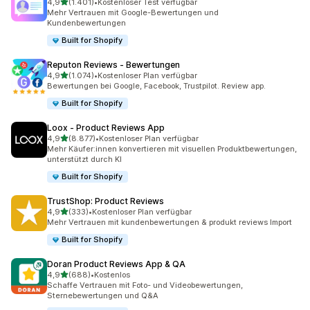
von 5 Sternen
4,9
(1.401)
•
Kostenloser Test verfügbar
1401 Rezensionen insgesamt
Mehr Vertrauen mit Google-Bewertungen und
Kundenbewertungen
Built for Shopify
Reputon Reviews ‑ Bewertungen
von 5 Sternen
4,9
(1.074)
•
Kostenloser Plan verfügbar
1074 Rezensionen insgesamt
Bewertungen bei Google, Facebook, Trustpilot. Review app.
Built for Shopify
Loox ‑ Product Reviews App
von 5 Sternen
4,9
(8.877)
•
Kostenloser Plan verfügbar
8877 Rezensionen insgesamt
Mehr Käufer:innen konvertieren mit visuellen Produktbewertungen,
unterstützt durch KI
Built for Shopify
TrustShop: Product Reviews
von 5 Sternen
4,9
(333)
•
Kostenloser Plan verfügbar
333 Rezensionen insgesamt
Mehr Vertrauen mit kundenbewertungen & produkt reviews Import
Built for Shopify
Doran Product Reviews App & QA
von 5 Sternen
4,9
(688)
•
Kostenlos
688 Rezensionen insgesamt
Schaffe Vertrauen mit Foto- und Videobewertungen,
Sternebewertungen und Q&A