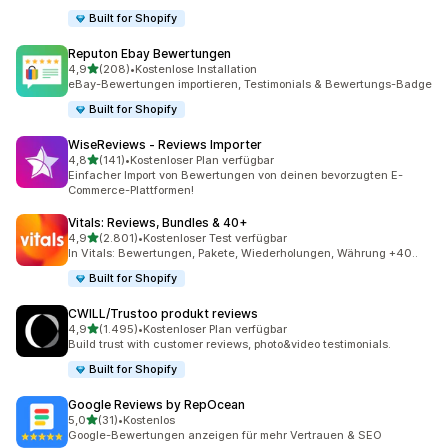
Built for Shopify
Reputon Ebay Bewertungen
von 5 Sternen
4,9
(208)
•
Kostenlose Installation
208 Rezensionen insgesamt
eBay-Bewertungen importieren, Testimonials & Bewertungs-Badge
Built for Shopify
WiseReviews ‑ Reviews Importer
von 5 Sternen
4,8
(141)
•
Kostenloser Plan verfügbar
141 Rezensionen insgesamt
Einfacher Import von Bewertungen von deinen bevorzugten E-
Commerce-Plattformen!
Vitals: Reviews, Bundles & 40+
von 5 Sternen
4,9
(2.801)
•
Kostenloser Test verfügbar
2801 Rezensionen insgesamt
In Vitals: Bewertungen, Pakete, Wiederholungen, Währung +40..
Built for Shopify
CWILL/Trustoo produkt reviews
von 5 Sternen
4,9
(1.495)
•
Kostenloser Plan verfügbar
1495 Rezensionen insgesamt
Build trust with customer reviews, photo&video testimonials.
Built for Shopify
Google Reviews by RepOcean
von 5 Sternen
5,0
(31)
•
Kostenlos
31 Rezensionen insgesamt
Google-Bewertungen anzeigen für mehr Vertrauen & SEO