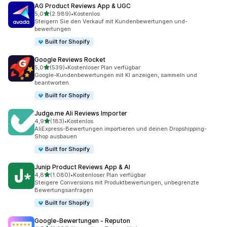
AG Product Reviews App & UGC
von 5 Sternen
5,0
(2.989)
•
Kostenlos
2989 Rezensionen insgesamt
Steigern Sie den Verkauf mit Kundenbewertungen und-
bewertungen
Built for Shopify
Google Reviews Rocket
von 5 Sternen
5,0
(539)
•
Kostenloser Plan verfügbar
539 Rezensionen insgesamt
Google-Kundenbewertungen mit KI anzeigen, sammeln und
beantworten.
Built for Shopify
Judge.me Ali Reviews Importer
von 5 Sternen
4,9
(183)
•
Kostenlos
183 Rezensionen insgesamt
AliExpress-Bewertungen importieren und deinen Dropshipping-
Shop ausbauen
Built for Shopify
Junip Product Reviews App & AI
von 5 Sternen
4,8
(1.080)
•
Kostenloser Plan verfügbar
1080 Rezensionen insgesamt
Steigere Conversions mit Produktbewertungen, unbegrenzte
Bewertungsanfragen
Built for Shopify
Google‑Bewertungen ‑ Reputon