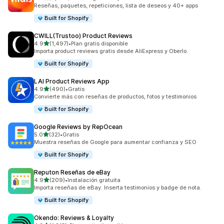
2802 reseñas en total
Reseñas, paquetes, repeticiones, lista de deseos y 40+ apps
Built for Shopify
CWILL(Trustoo) Product Reviews
de 5 estrellas
4.9
(1,497)
•
Plan gratis disponible
1497 reseñas en total
Importa product reviews gratis desde AliExpress y Oberlo.
Built for Shopify
LAI Product Reviews App
de 5 estrellas
4.9
(490)
•
Gratis
490 reseñas en total
Convierte más con reseñas de productos, fotos y testimonios
Built for Shopify
Google Reviews by RepOcean
de 5 estrellas
5.0
(32)
•
Gratis
32 reseñas en total
Muestra reseñas de Google para aumentar confianza y SEO
Built for Shopify
Reputon Reseñas de eBay
de 5 estrellas
4.9
(209)
•
Instalación gratuita
209 reseñas en total
Importa reseñas de eBay. Inserta testimonios y badge de nota.
Built for Shopify
Okendo: Reviews & Loyalty