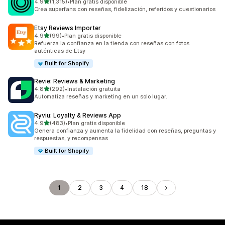
de 5 estrellas
4.9
(1,315)
•
Plan gratis disponible
1315 reseñas en total
Crea superfans con reseñas, fidelización, referidos y cuestionarios
Etsy Reviews Importer
de 5 estrellas
4.9
(99)
•
Plan gratis disponible
99 reseñas en total
Refuerza la confianza en la tienda con reseñas con fotos
auténticas de Etsy
Built for Shopify
Revie: Reviews & Marketing
de 5 estrellas
4.8
(292)
•
Instalación gratuita
292 reseñas en total
Automatiza reseñas y marketing en un solo lugar.
Ryviu: Loyalty & Reviews App
de 5 estrellas
4.9
(483)
•
Plan gratis disponible
483 reseñas en total
Genera confianza y aumenta la fidelidad con reseñas, preguntas y
respuestas, y recompensas
Built for Shopify
1
2
3
4
18