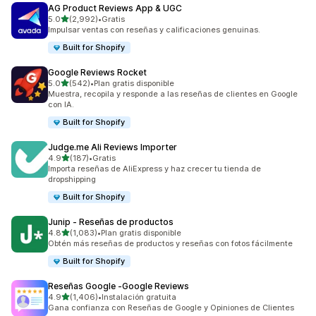
AG Product Reviews App & UGC
de 5 estrellas
5.0
(2,992)
•
Gratis
2992 reseñas en total
Impulsar ventas con reseñas y calificaciones genuinas.
Built for Shopify
Google Reviews Rocket
de 5 estrellas
5.0
(542)
•
Plan gratis disponible
542 reseñas en total
Muestra, recopila y responde a las reseñas de clientes en Google
con IA.
Built for Shopify
Judge.me Ali Reviews Importer
de 5 estrellas
4.9
(187)
•
Gratis
187 reseñas en total
Importa reseñas de AliExpress y haz crecer tu tienda de
dropshipping
Built for Shopify
Junip ‑ Reseñas de productos
de 5 estrellas
4.8
(1,083)
•
Plan gratis disponible
1083 reseñas en total
Obtén más reseñas de productos y reseñas con fotos fácilmente
Built for Shopify
Reseñas Google ‑Google Reviews
de 5 estrellas
4.9
(1,406)
•
Instalación gratuita
1406 reseñas en total
Gana confianza con Reseñas de Google y Opiniones de Clientes