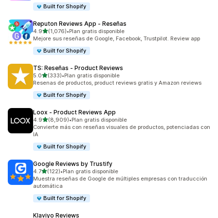
Built for Shopify
Reputon Reviews App ‑ Reseñas
de 5 estrellas
4.9
(1,076)
•
Plan gratis disponible
1076 reseñas en total
Mejore sus reseñas de Google, Facebook, Trustpilot. Review app
Built for Shopify
TS: Reseñas ‑ Product Reviews
de 5 estrellas
5.0
(333)
•
Plan gratis disponible
333 reseñas en total
Resenas de productos, product reviews gratis y Amazon reviews
Built for Shopify
Loox ‑ Product Reviews App
de 5 estrellas
4.9
(8,909)
•
Plan gratis disponible
8909 reseñas en total
Convierte más con reseñas visuales de productos, potenciadas con
IA
Built for Shopify
Google Reviews by Trustify
de 5 estrellas
4.7
(122)
•
Plan gratis disponible
122 reseñas en total
Muestra reseñas de Google de múltiples empresas con traducción
automática
Built for Shopify
Klaviyo Reviews