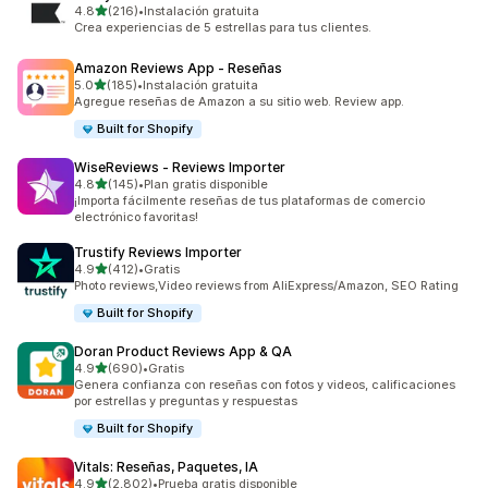
de 5 estrellas
4.8
(216)
•
Instalación gratuita
216 reseñas en total
Crea experiencias de 5 estrellas para tus clientes.
Amazon Reviews App ‑ Reseñas
de 5 estrellas
5.0
(185)
•
Instalación gratuita
185 reseñas en total
Agregue reseñas de Amazon a su sitio web. Review app.
Built for Shopify
WiseReviews ‑ Reviews Importer
de 5 estrellas
4.8
(145)
•
Plan gratis disponible
145 reseñas en total
¡Importa fácilmente reseñas de tus plataformas de comercio
electrónico favoritas!
Trustify Reviews Importer
de 5 estrellas
4.9
(412)
•
Gratis
412 reseñas en total
Photo reviews,Video reviews from AliExpress/Amazon, SEO Rating
Built for Shopify
Doran Product Reviews App & QA
de 5 estrellas
4.9
(690)
•
Gratis
690 reseñas en total
Genera confianza con reseñas con fotos y videos, calificaciones
por estrellas y preguntas y respuestas
Built for Shopify
Vitals: Reseñas, Paquetes, IA
de 5 estrellas
4.9
(2,802)
•
Prueba gratis disponible