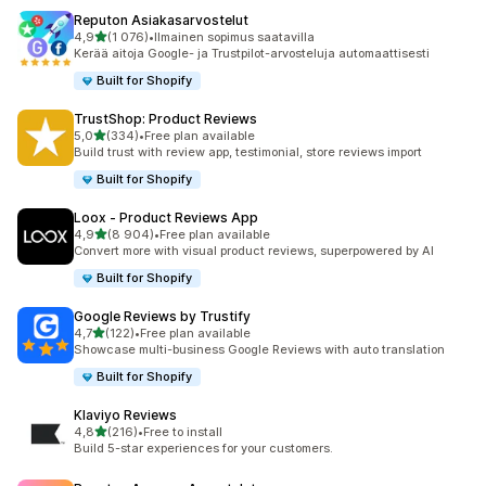
Reputon Asiakasarvostelut
/ 5 tähteä
4,9
(1 076)
•
Ilmainen sopimus saatavilla
1076 arvostelua yhteensä
Kerää aitoja Google- ja Trustpilot-arvosteluja automaattisesti
Built for Shopify
TrustShop: Product Reviews
/ 5 tähteä
5,0
(334)
•
Free plan available
334 arvostelua yhteensä
Build trust with review app, testimonial, store reviews import
Built for Shopify
Loox ‑ Product Reviews App
/ 5 tähteä
4,9
(8 904)
•
Free plan available
8904 arvostelua yhteensä
Convert more with visual product reviews, superpowered by AI
Built for Shopify
Google Reviews by Trustify
/ 5 tähteä
4,7
(122)
•
Free plan available
122 arvostelua yhteensä
Showcase multi-business Google Reviews with auto translation
Built for Shopify
Klaviyo Reviews
/ 5 tähteä
4,8
(216)
•
Free to install
216 arvostelua yhteensä
Build 5-star experiences for your customers.