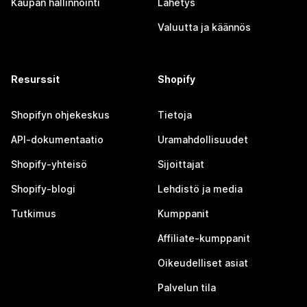
Kaupan hallinnointi
Lähetys
Valuutta ja käännös
Resurssit
Shopify
Shopifyn ohjekeskus
Tietoja
API-dokumentaatio
Uramahdollisuudet
Shopify-yhteisö
Sijoittajat
Shopify-blogi
Lehdistö ja media
Tutkimus
Kumppanit
Affiliate-kumppanit
Oikeudelliset asiat
Palvelun tila