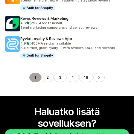
Stengthen store trust with authentic Etsy photo reviews
Built for Shopify
Revie: Reviews & Marketing
/ 5 tähteä
4,8
(292)
•
Free to install
292 arvostelua yhteensä
Send marketing campaigns and collect reviews
Ryviu: Loyalty & Reviews App
/ 5 tähteä
4,9
(483)
•
Free plan available
483 arvostelua yhteensä
Build trust, grow loyalty — with reviews, Q&A, and rewards
Built for Shopify
1
2
3
4
18
Haluatko lisätä
sovelluksen?