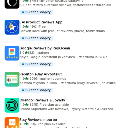
/ 5 tähteä
4,9
(1 498)
•
Ilmainen sopimus saatavilla
1498 arvostelua yhteensä
Build trust with customer reviews, photo&video testimonials.
Built for Shopify
LAI Product Reviews App
/ 5 tähteä
4,9
(490)
•
Free
490 arvostelua yhteensä
Convert more with product reviews, photos, testimonials
Built for Shopify
Google Reviews by RepOcean
/ 5 tähteä
5,0
(32)
•
Ilmainen
32 arvostelua yhteensä
Näytä Google-arvostelut ja vahvista luottamusta ja SEOa
Built for Shopify
Reputon eBay Arvostelut
/ 5 tähteä
4,9
(209)
•
Ilmainen asennus
209 arvostelua yhteensä
Kasvata myyntiä ja lisää luottamusta eBay-arvostelujen avulla
Built for Shopify
Okendo: Reviews & Loyalty
/ 5 tähteä
4,9
(1 315)
•
Free plan available
1315 arvostelua yhteensä
Create Superfans with Reviews, Loyalty, Referrals & Quizzes
Etsy Reviews Importer
/ 5 tähteä
4,9
(99)
•
Free plan available
99 arvostelua yhteensä