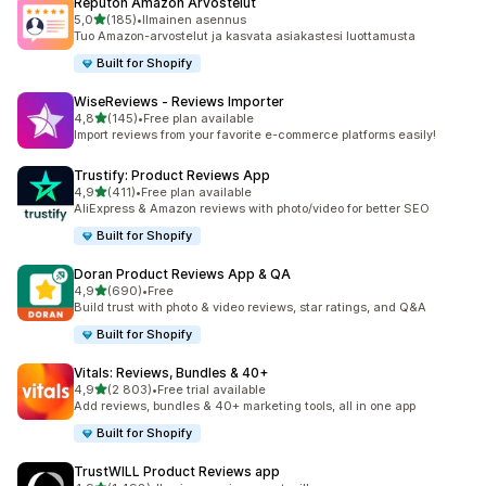
Reputon Amazon Arvostelut
/ 5 tähteä
5,0
(185)
•
Ilmainen asennus
185 arvostelua yhteensä
Tuo Amazon-arvostelut ja kasvata asiakastesi luottamusta
Built for Shopify
WiseReviews ‑ Reviews Importer
/ 5 tähteä
4,8
(145)
•
Free plan available
145 arvostelua yhteensä
Import reviews from your favorite e-commerce platforms easily!
Trustify: Product Reviews App
/ 5 tähteä
4,9
(411)
•
Free plan available
411 arvostelua yhteensä
AliExpress & Amazon reviews with photo/video for better SEO
Built for Shopify
Doran Product Reviews App & QA
/ 5 tähteä
4,9
(690)
•
Free
690 arvostelua yhteensä
Build trust with photo & video reviews, star ratings, and Q&A
Built for Shopify
Vitals: Reviews, Bundles & 40+
/ 5 tähteä
4,9
(2 803)
•
Free trial available
2803 arvostelua yhteensä
Add reviews, bundles & 40+ marketing tools, all in one app
Built for Shopify
TrustWILL Product Reviews app