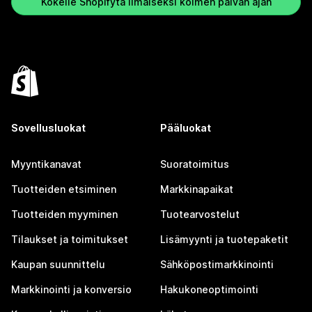
Kokeile Shopifyta ilmaiseksi kolmen päivän ajan
Sovellusluokat
Pääluokat
Myyntikanavat
Suoratoimitus
Tuotteiden etsiminen
Markkinapaikat
Tuotteiden myyminen
Tuotearvostelut
Tilaukset ja toimitukset
Lisämyynti ja tuotepaketit
Kaupan suunnittelu
Sähköpostimarkkinointi
Markkinointi ja konversio
Hakukoneoptimointi