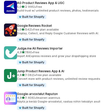
AG Product Reviews App & UGC
/ 5 tähteä
5,0
(2 995)
•
Free
2995 arvostelua yhteensä
Build trust w/ unlimited product reviews, photos, testimonials
Built for Shopify
Google Reviews Rocket
/ 5 tähteä
5,0
(542)
•
Free plan available
542 arvostelua yhteensä
Display, Collect, and Reply Google Customer Reviews with AI.
Built for Shopify
Judge.me Ali Reviews Importer
/ 5 tähteä
4,9
(186)
•
Free
186 arvostelua yhteensä
Import AliExpress reviews and grow your dropshipping store
Built for Shopify
Junip Product Reviews App & AI
/ 5 tähteä
4,8
(1 082)
•
Free plan available
1082 arvostelua yhteensä
Convert more with product reviews, unlimited review requests
Built for Shopify
Google‑arvostelut Reputon
/ 5 tähteä
4,9
(1 406)
•
Ilmainen asennus
1406 arvostelua yhteensä
Näytä ja kerää Google-arvostelut, vastaa niihin tekoälyn avull
Built for Shopify