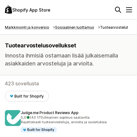
Shopify App Store
Markkinointi ja konversio
Sosiaalinen luottamus
Tuotearvostelut
Tuotearvostelusovellukset
Innosta ihmisiä ostamaan lisää julkaisemalla
asiakkaiden arvosteluja ja arvioita.
423 sovellusta
Built for Shopify
Judge.me Product Reviews App
/ 5 tähteä
5,0
(43 171)
•
Ilmainen sopimus saatavilla
43171 arvostelua yhteensä
Rajattomasti tuotearvosteluja, arvioita ja suosituksia
Built for Shopify