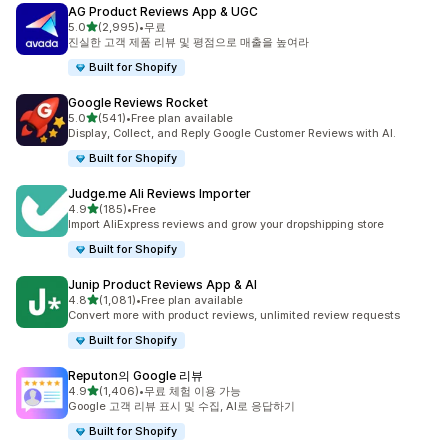
AG Product Reviews App & UGC
별 5개 중
5.0
(2,995)
•
무료
총 리뷰 2995개
진실한 고객 제품 리뷰 및 평점으로 매출을 높여라
Built for Shopify
Google Reviews Rocket
별 5개 중
5.0
(541)
•
Free plan available
총 리뷰 541개
Display, Collect, and Reply Google Customer Reviews with AI.
Built for Shopify
Judge.me Ali Reviews Importer
별 5개 중
4.9
(185)
•
Free
총 리뷰 185개
Import AliExpress reviews and grow your dropshipping store
Built for Shopify
Junip Product Reviews App & AI
별 5개 중
4.8
(1,081)
•
Free plan available
총 리뷰 1081개
Convert more with product reviews, unlimited review requests
Built for Shopify
Reputon의 Google 리뷰
별 5개 중
4.9
(1,406)
•
무료 체험 이용 가능
총 리뷰 1406개
Google 고객 리뷰 표시 및 수집, AI로 응답하기
Built for Shopify