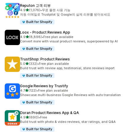
Reputon 고객 리뷰
별 5개 중
4.9
(1,076)
•
무료 플랜 사용 가능
총 리뷰 1076개
자동 이메일로 Trustpilot 및 Google의 실제 리뷰를 받아보세요
Built for Shopify
Loox ‑ Product Reviews App
별 5개 중
4.9
(8,898)
•
Free plan available
총 리뷰 8898개
Convert more with visual product reviews, superpowered by AI
Built for Shopify
TrustShop: Product Reviews
별 5개 중
5.0
(332)
•
Free plan available
총 리뷰 332개
Build trust with review app, testimonial, store reviews import
Built for Shopify
Google Reviews by Trustify
별 5개 중
4.7
(122)
•
Free plan available
총 리뷰 122개
Showcase multi-business Google Reviews with auto translation
Built for Shopify
Doran Product Reviews App & QA
별 5개 중
4.9
(690)
•
Free
총 리뷰 690개
Build trust with photo & video reviews, star ratings, and Q&A
Built for Shopify