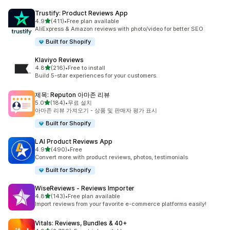
Trustify: Product Reviews App
별 5개 중
4.9
(411)
•
Free plan available
총 리뷰 411개
AliExpress & Amazon reviews with photo/video for better SEO
Built for Shopify
Klaviyo Reviews
별 5개 중
4.8
(216)
•
Free to install
총 리뷰 216개
Build 5-star experiences for your customers.
제목: Reputon 아마존 리뷰
별 5개 중
5.0
(184)
•
무료 설치
총 리뷰 184개
아마존 리뷰 가져오기 - 상품 및 판매자 평가 표시
Built for Shopify
LAI Product Reviews App
별 5개 중
4.9
(490)
•
Free
총 리뷰 490개
Convert more with product reviews, photos, testimonials
Built for Shopify
WiseReviews ‑ Reviews Importer
별 5개 중
4.8
(143)
•
Free plan available
총 리뷰 143개
Import reviews from your favorite e-commerce platforms easily!
Vitals: Reviews, Bundles & 40+