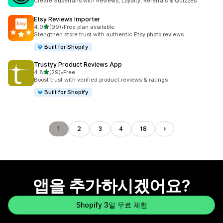
Create Superfans with Reviews, Loyalty, Referrals & Quizzes
Etsy Reviews Importer
별 5개 중
4.9
(99)
•
Free plan available
총 리뷰 99개
Stengthen store trust with authentic Etsy photo reviews
Built for Shopify
Trustyy Product Reviews App
별 5개 중
4.8
(29)
•
Free
총 리뷰 29개
Boost trust with verified product reviews & ratings
Built for Shopify
1
2
3
4
18
앱을 추가하시겠어요?
Shopify 3일 무료 체험