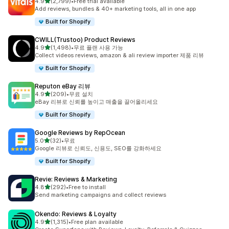
별 5개 중
4.9
(2,799)
•
Free trial available
총 리뷰 2799개
Add reviews, bundles & 40+ marketing tools, all in one app
Built for Shopify
CWILL(Trustoo) Product Reviews
별 5개 중
4.9
(1,498)
•
무료 플랜 사용 가능
총 리뷰 1498개
Collect videos reviews, amazon & ali review importer 제품 리뷰
Built for Shopify
Reputon eBay 리뷰
별 5개 중
4.9
(209)
•
무료 설치
총 리뷰 209개
eBay 리뷰로 신뢰를 높이고 매출을 끌어올리세요
Built for Shopify
Google Reviews by RepOcean
별 5개 중
5.0
(32)
•
무료
총 리뷰 32개
Google 리뷰로 신뢰도, 신용도, SEO를 강화하세요
Built for Shopify
Revie: Reviews & Marketing
별 5개 중
4.8
(292)
•
Free to install
총 리뷰 292개
Send marketing campaigns and collect reviews
Okendo: Reviews & Loyalty
별 5개 중
4.9
(1,315)
•
Free plan available
총 리뷰 1315개