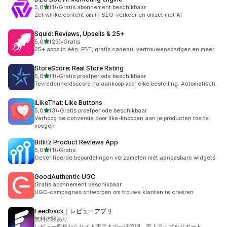
van 5 sterren
5,0
(1)
•
Gratis abonnement beschikbaar
1 recensies in totaal
Zet winkelcontent om in SEO-verkeer en omzet met AI
Squid: Reviews, Upsells & 25+
van 5 sterren
5,0
(23)
•
Gratis
23 recensies in totaal
25+ apps in één: FBT, gratis cadeau, vertrouwensbadges en meer
StoreScore: Real Store Rating
van 5 sterren
5,0
(1)
•
Gratis proefperiode beschikbaar
1 recensies in totaal
Tevredenheidsscore na aankoop voor elke bestelling. Automatisch.
ILikeThat: Like Buttons
van 5 sterren
5,0
(3)
•
Gratis proefperiode beschikbaar
3 recensies in totaal
Verhoog de conversie door like-knoppen aan je producten toe te
voegen
Bitlitz Product Reviews App
van 5 sterren
5,0
(1)
•
Gratis
1 recensies in totaal
Geverifieerde beoordelingen verzamelen met aanpasbare widgets
GoodAuthentic UGC
Gratis abonnement beschikbaar
UGC-campagnes ontworpen om trouwe klanten te creëren.
Feedback｜レビューアプリ
無料体験あり
レビュー収集からサイト表示まで一括管理、売上アップをサポート