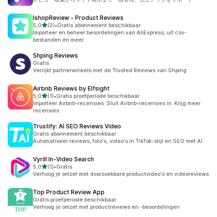
IshopReview ‑ Product Reviews
van 5 sterren
5,0
(2)
•
Gratis abonnement beschikbaar
2 recensies in totaal
Importeer en beheer beoordelingen van AliExpress, uit csv-
bestanden en meer
Shping Reviews
Gratis
Verrijkt partnerwinkels met de Trusted Reviews van Shping
Airbnb Reviews by Elfsight
van 5 sterren
5,0
(1)
•
Gratis proefperiode beschikbaar
1 recensies in totaal
Importeer Airbnb-recensies. Sluit Airbnb-recensies in. Krijg meer
recensies
Trustify: AI SEO Reviews Video
Gratis abonnement beschikbaar
Automatiseer reviews, foto's, video's in TikTok-stijl en SEO met AI
Vyrill In‑Video Search
van 5 sterren
5,0
(1)
•
Gratis
1 recensies in totaal
Verhoog je omzet met doorzoekbare productvideo's en videoreviews
Top Product Review App
Gratis proefperiode beschikbaar
Verhoog je omzet met productreviews en -beoordelingen