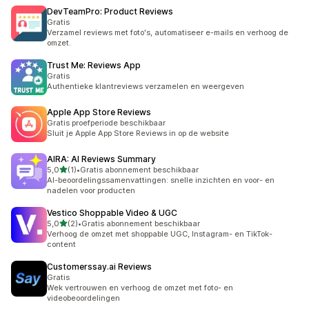
DevTeamPro: Product Reviews
Gratis
Verzamel reviews met foto's, automatiseer e-mails en verhoog de
omzet.
Trust Me: Reviews App
Gratis
Authentieke klantreviews verzamelen en weergeven
Apple App Store Reviews
Gratis proefperiode beschikbaar
Sluit je Apple App Store Reviews in op de website
AIRA: AI Reviews Summary
van 5 sterren
5,0
(1)
•
Gratis abonnement beschikbaar
1 recensies in totaal
AI-beoordelingssamenvattingen: snelle inzichten en voor- en
nadelen voor producten
Vestico Shoppable Video & UGC
van 5 sterren
5,0
(2)
•
Gratis abonnement beschikbaar
2 recensies in totaal
Verhoog de omzet met shoppable UGC, Instagram- en TikTok-
content
Customerssay.ai Reviews
Gratis
Wek vertrouwen en verhoog de omzet met foto- en
videobeoordelingen