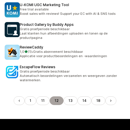
U‑KOMI UGC Marketing Tool
Free trial available
Boost sales with reviews! Support your EC with AI & SNS tools
Product Gallery by Buddy Apps
Gratis proefperiode beschikbaar
Laat klanten hun afbeeldingen uploaden en tonen op de
productpagina
ReviewCaddy
van 5 sterren
1,0
(1)
•
Gratis abonnement beschikbaar
1 recensies in totaal
Applicatie voor productbeoordelingen en -waarderingen
EscapeFlow Reviews
Gratis proefperiode beschikbaar
Automatisch beoordelingen verzamelen en weergeven zonder
watermerken.
1
11
12
13
14
18