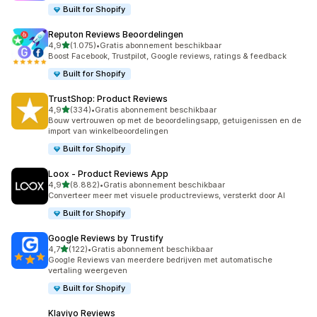
Built for Shopify
Reputon Reviews Beoordelingen
van 5 sterren
4,9
(1.075)
•
Gratis abonnement beschikbaar
1075 recensies in totaal
Boost Facebook, Trustpilot, Google reviews, ratings & feedback
Built for Shopify
TrustShop: Product Reviews
van 5 sterren
4,9
(334)
•
Gratis abonnement beschikbaar
334 recensies in totaal
Bouw vertrouwen op met de beoordelingsapp, getuigenissen en de
import van winkelbeoordelingen
Built for Shopify
Loox ‑ Product Reviews App
van 5 sterren
4,9
(8.882)
•
Gratis abonnement beschikbaar
8882 recensies in totaal
Converteer meer met visuele productreviews, versterkt door AI
Built for Shopify
Google Reviews by Trustify
van 5 sterren
4,7
(122)
•
Gratis abonnement beschikbaar
122 recensies in totaal
Google Reviews van meerdere bedrijven met automatische
vertaling weergeven
Built for Shopify
Klaviyo Reviews