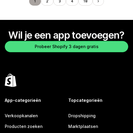
1
2
3
4
18
Wil je een app toevoegen?
Probeer Shopify 3 dagen gratis
App-categorieën
Topcategorieën
Verkoopkanalen
Dropshipping
Producten zoeken
Marktplaatsen