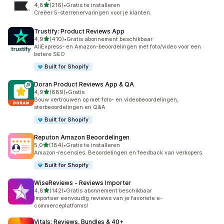
van 5 sterren
4,8
(216)
•
Gratis te installeren
216 recensies in totaal
Creëer 5-sterrenervaringen voor je klanten.
Trustify: Product Reviews App
van 5 sterren
4,9
(410)
•
Gratis abonnement beschikbaar
410 recensies in totaal
AliExpress- en Amazon-beoordelingen met foto/video voor een
betere SEO
Built for Shopify
Doran Product Reviews App & QA
van 5 sterren
4,9
(689)
•
Gratis
689 recensies in totaal
Bouw vertrouwen op met foto- en videobeoordelingen,
sterbeoordelingen en Q&A
Built for Shopify
Reputon Amazon Beoordelingen
van 5 sterren
5,0
(184)
•
Gratis te installeren
184 recensies in totaal
Amazon-recensies. Beoordelingen en feedback van verkopers.
Built for Shopify
WiseReviews ‑ Reviews Importer
van 5 sterren
4,8
(142)
•
Gratis abonnement beschikbaar
142 recensies in totaal
Importeer eenvoudig reviews van je favoriete e-
commerceplatforms!
Vitals: Reviews, Bundles & 40+