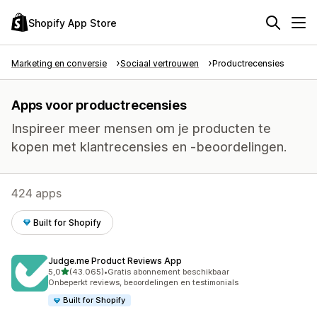
Shopify App Store
Marketing en conversie
Sociaal vertrouwen
Productrecensies
Apps voor productrecensies
Inspireer meer mensen om je producten te
kopen met klantrecensies en -beoordelingen.
424 apps
Built for Shopify
Judge.me Product Reviews App
van 5 sterren
5,0
(43.065)
•
Gratis abonnement beschikbaar
43065 recensies in totaal
Onbeperkt reviews, beoordelingen en testimonials
Built for Shopify