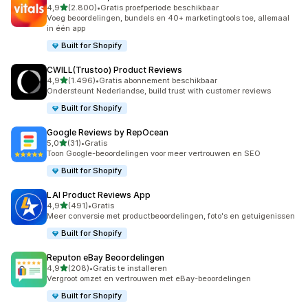
van 5 sterren
4,9
(2.800)
•
Gratis proefperiode beschikbaar
2800 recensies in totaal
Voeg beoordelingen, bundels en 40+ marketingtools toe, allemaal
in één app
Built for Shopify
CWILL(Trustoo) Product Reviews
van 5 sterren
4,9
(1.496)
•
Gratis abonnement beschikbaar
1496 recensies in totaal
Ondersteunt Nederlandse, build trust with customer reviews
Built for Shopify
Google Reviews by RepOcean
van 5 sterren
5,0
(31)
•
Gratis
31 recensies in totaal
Toon Google-beoordelingen voor meer vertrouwen en SEO
Built for Shopify
LAI Product Reviews App
van 5 sterren
4,9
(491)
•
Gratis
491 recensies in totaal
Meer conversie met productbeoordelingen, foto's en getuigenissen
Built for Shopify
Reputon eBay Beoordelingen
van 5 sterren
4,9
(208)
•
Gratis te installeren
208 recensies in totaal
Vergroot omzet en vertrouwen met eBay-beoordelingen
Built for Shopify