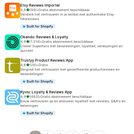
Etsy Reviews Importer
van 5 sterren
4,9
(99)
•
Gratis abonnement beschikbaar
99 recensies in totaal
Versterk het vertrouwen in je winkel met authentieke Etsy-
fotoreviews
Built for Shopify
Okendo: Reviews & Loyalty
van 5 sterren
4,9
(1.314)
•
Gratis abonnement beschikbaar
1314 recensies in totaal
Creëer Superfans met beoordelingen, loyaliteit, verwijzingen en
quizzen
Trustyy Product Reviews App
van 5 sterren
4,8
(29)
•
Gratis
29 recensies in totaal
Vergroot het vertrouwen met geverifieerde productreviews en
beoordelingen
Built for Shopify
Ryviu: Loyalty & Reviews App
van 5 sterren
4,9
(483)
•
Gratis abonnement beschikbaar
483 recensies in totaal
Bouw vertrouwen op en stimuleer loyaliteit met reviews, Q&A's en
beloningen
Built for Shopify