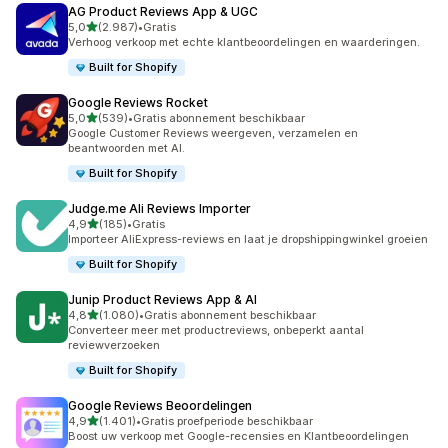
AG Product Reviews App & UGC
van 5 sterren
5,0
(2.987)
•
Gratis
2987 recensies in totaal
Verhoog verkoop met echte klantbeoordelingen en waarderingen.
Built for Shopify
Google Reviews Rocket
van 5 sterren
5,0
(539)
•
Gratis abonnement beschikbaar
539 recensies in totaal
Google Customer Reviews weergeven, verzamelen en
beantwoorden met AI.
Built for Shopify
Judge.me Ali Reviews Importer
van 5 sterren
4,9
(185)
•
Gratis
185 recensies in totaal
Importeer AliExpress-reviews en laat je dropshippingwinkel groeien
Built for Shopify
Junip Product Reviews App & AI
van 5 sterren
4,8
(1.080)
•
Gratis abonnement beschikbaar
1080 recensies in totaal
Converteer meer met productreviews, onbeperkt aantal
reviewverzoeken
Built for Shopify
Google Reviews Beoordelingen
van 5 sterren
4,9
(1.401)
•
Gratis proefperiode beschikbaar
1401 recensies in totaal
Boost uw verkoop met Google-recensies en Klantbeoordelingen