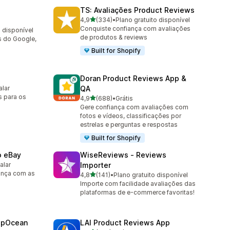
TS: Avaliações Product Reviews
de 5 estrelas
4,9
(334)
•
Plano gratuito disponível
334 avaliações ao todo
Conquiste confiança com avaliações
o disponível
de produtos & reviews
s do Google,
Built for Shopify
Doran Product Reviews App &
alar
QA
s para os
de 5 estrelas
4,9
(688)
•
Grátis
688 avaliações ao todo
Gere confiança com avaliações com
fotos e vídeos, classificações por
estrelas e perguntas e respostas
Built for Shopify
o eBay
WiseReviews ‑ Reviews
alar
Importer
ança com as
de 5 estrelas
4,8
(141)
•
Plano gratuito disponível
141 avaliações ao todo
Importe com facilidade avaliações das
plataformas de e-commerce favoritas!
epOcean
LAI Product Reviews App