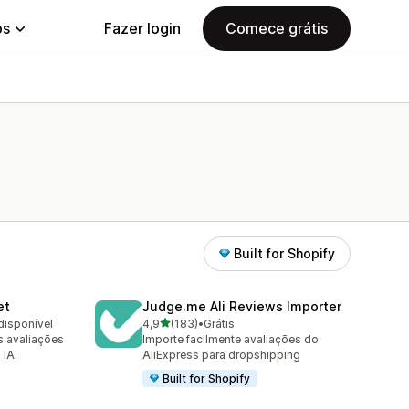
ps
Fazer login
Comece grátis
Built for Shopify
et
Judge.me Ali Reviews Importer
de 5 estrelas
disponível
4,9
(183)
•
Grátis
183 avaliações ao todo
s avaliações
Importe facilmente avaliações do
 IA.
AliExpress para dropshipping
Built for Shopify