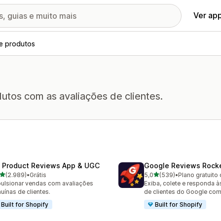
Ver ap
de produtos
utos com as avaliações de clientes.
 Product Reviews App & UGC
Google Reviews Rock
de 5 estrelas
de 5 estrelas
(2.989)
•
Grátis
5,0
(539)
•
Plano gratuito 
9 avaliações ao todo
539 avaliações ao todo
ulsionar vendas com avaliações
Exiba, colete e responda à
uínas de clientes.
de clientes do Google com
Built for Shopify
Built for Shopify