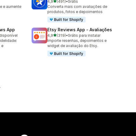
de 5 estrelas
4,9
(491)
•
Grátis
491 avaliações ao todo
le e aumente
Converta mais com avaliações de
produtos, fotos e depoimentos
Built for Shopify
ews App
Etsy Reviews App ‑ Avaliações
de 5 estrelas
disponível
4,9
(319)
•
Grátis para instalar
319 avaliações ao todo
fidelidade:
Importe resenhas, depoimentos e
 e
widget de avaliação do Etsy.
Built for Shopify