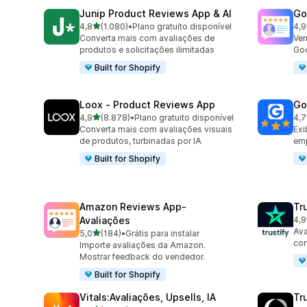
Junip Product Reviews App & AI
Go
de 5 estrelas
4,8
(1.080)
•
Plano gratuito disponível
4,9
1080 avaliações ao todo
140
Converta mais com avaliações de
Ven
produtos e solicitações ilimitadas
Goo
Built for Shopify
Loox ‑ Product Reviews App
Go
de 5 estrelas
4,9
(8.878)
•
Plano gratuito disponível
4,7
8878 avaliações ao todo
122
Converta mais com avaliações visuais
Exi
de produtos, turbinadas por IA
emp
Built for Shopify
Amazon Reviews App‑
Tr
Avaliações
4,9
411
Ava
de 5 estrelas
5,0
(184)
•
Grátis para instalar
184 avaliações ao todo
com
Importe avaliações da Amazon.
Mostrar feedback do vendedor.
Built for Shopify
Vitals:Avaliações, Upsells, IA
Tr