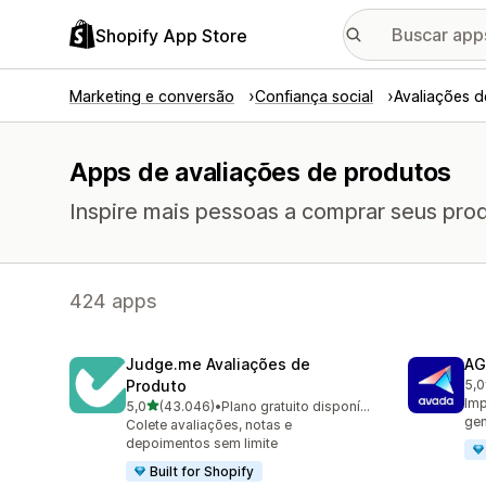
Shopify App Store
Marketing e conversão
Confiança social
Avaliações 
Apps de avaliações de produtos
Inspire mais pessoas a comprar seus prod
424 apps
Judge.me Avaliações de
AG
Produto
5,0
298
Imp
de 5 estrelas
5,0
(43.046)
•
Plano gratuito disponível
43046 avaliações ao todo
gen
Colete avaliações, notas e
depoimentos sem limite
Built for Shopify