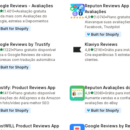
ogle Reviews ‑ Avaliações
Reputon Reviews App
de 5 estrelas
(1.401)
•
Avaliação gratuita
Avaliações
1 avaliações ao todo
da mais com Avaliações do
de 5 estrelas
4,9
(1.074)
•
Plano gratuit
1074 avaliações ao todo
gle, estrelas e Depoimentos
Alavanque suas avaliaçõe
Facebook, Trustpilot
Built for Shopify
Built for Shopify
ogle Reviews by Trustify
Klaviyo Reviews
de 5 estrelas
de 5 estrelas
(122)
•
Plano gratuito disponível
4,8
(216)
•
Grátis para inst
 avaliações ao todo
216 avaliações ao todo
ba o Google Reviews de várias
Crie experiências 5 estrela
resas com tradução automática
clientes.
Built for Shopify
ustify: Product Reviews App
Reputon Avaliações d
de 5 estrelas
de 5 estrelas
(411)
•
Plano gratuito disponível
4,9
(208)
•
Grátis para inst
 avaliações ao todo
208 avaliações ao todo
liações do AliExpress e da Amazon
Aumente vendas e a confi
 foto/vídeo para melhor SEO
avaliações do eBay
Built for Shopify
Built for Shopify
ustWILL Product Reviews App
Google Reviews by R