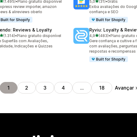
de 5 estrelas
de 5 estrelas
(1.495)
•
Plano gratuito disponível
5,0
(31)
•
Grátis
5 avaliações ao todo
31 avaliações ao todo
express review importer, amazon
Exiba avaliações do Goog
iews & alireviews oberlo
confiança e SEO
Built for Shopify
Built for Shopify
endo: Reviews & Loyalty
Ryviu: Loyalty & Revi
de 5 estrelas
de 5 estrelas
(1.314)
•
Plano gratuito disponível
4,9
(483)
•
Plano gratuito 
4 avaliações ao todo
483 avaliações ao todo
e Superfãs com Avaliações,
Gere confiança e cultive a 
elidade, Indicações e Quizzes
com avaliações, perguntas
respostas e recompensas
Built for Shopify
Avançar
1
2
3
4
…
18