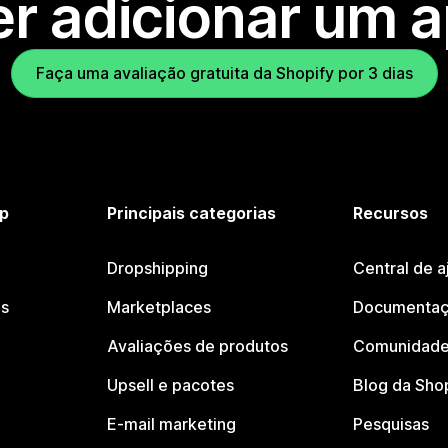
r adicionar um 
Faça uma avaliação gratuita da Shopify por 3 dias
p
Principais categorias
Recursos
Dropshipping
Central de a
os
Marketplaces
Documentaç
Avaliações de produtos
Comunidade
Upsell e pacotes
Blog da Sho
E-mail marketing
Pesquisas