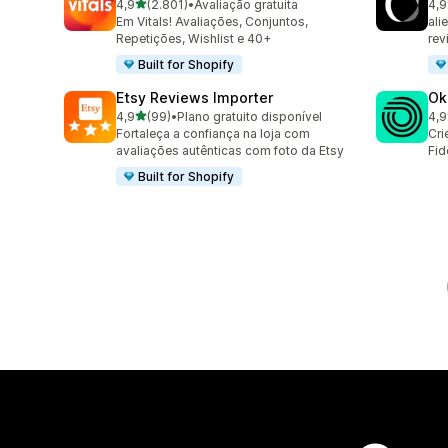
de 5 estrelas
4,9
(2.801)
•
Avaliação gratuita
4,9
2801 avaliações ao todo
149
Em Vitals! Avaliações, Conjuntos,
ali
Repetições, Wishlist e 40+
rev
Built for Shopify
Etsy Reviews Importer
Ok
de 5 estrelas
4,9
(99)
•
Plano gratuito disponível
4,9
99 avaliações ao todo
131
Fortaleça a confiança na loja com
Cri
avaliações autênticas com foto da Etsy
Fid
Built for Shopify