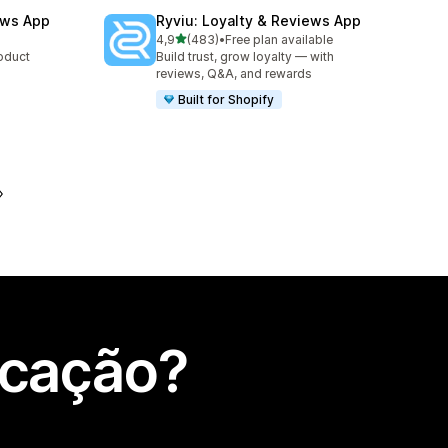
ews App
Ryviu: Loyalty & Reviews App
de 5 estrelas
4,9
(483)
•
Free plan available
483 total de avaliações
roduct
Build trust, grow loyalty — with
reviews, Q&A, and rewards
Built for Shopify
icação?