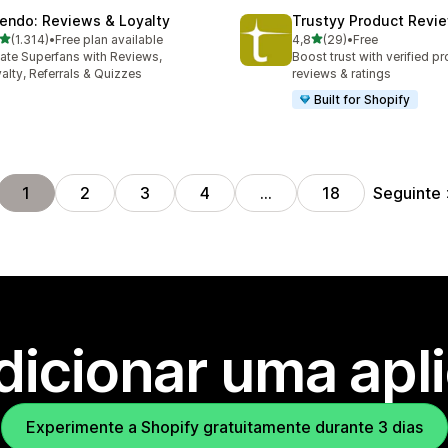
endo: Reviews & Loyalty
Trustyy Product Revi
de 5 estrelas
de 5 estrelas
(1.314)
•
Free plan available
4,8
(29)
•
Free
4 total de avaliações
29 total de avaliações
ate Superfans with Reviews,
Boost trust with verified p
alty, Referrals & Quizzes
reviews & ratings
Built for Shopify
Seguinte
1
2
3
4
…
18
dicionar uma apl
Experimente a Shopify gratuitamente durante 3 dias