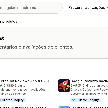
Procurar aplicações
de produtos
os
tários e avaliações de clientes.
 Product Reviews App & UGC
Google Reviews Rock
de 5 estrelas
de 5 estrelas
(2.988)
•
Gratuito
5,0
(540)
•
Free plan avail
8 total de avaliações
540 total de avaliações
ulsionar vendas com avaliações
Display, Collect, and Repl
uínas dos clientes.
Customer Reviews with AI.
Built for Shopify
Built for Shopify
puton Avaliações do Google
Reputon Avaliações de