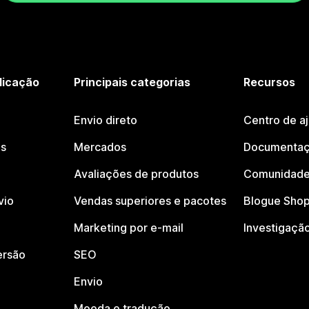
licação
Principais categorias
Recursos
Envio direto
Centro de a
os
Mercados
Documentaç
Avaliações de produtos
Comunidade
vio
Vendas superiores e pacotes
Blogue Shop
Marketing por e-mail
Investigaçã
ersão
SEO
Envio
Moeda e tradução