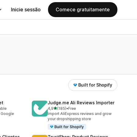
Inicie sessão
Comece gratuitamente
Built for Shopify
et
Judge.me Ali Reviews Importer
de 5 estrelas
able
4,9
(185)
•
Free
185 total de avaliações
y Google
Import AliExpress reviews and grow
your dropshipping store
Built for Shopify
 Clientes
TrustShop: Product Reviews