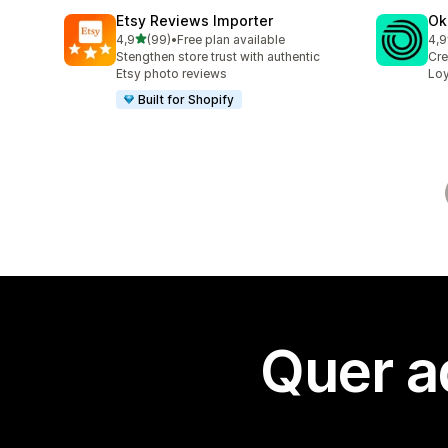
Etsy Reviews Importer
Ok
de 5 estrelas
4,9
(99)
•
Free plan available
4,9
99 total de avaliações
131
Stengthen store trust with authentic
Cre
Etsy photo reviews
Loy
Built for Shopify
Quer a