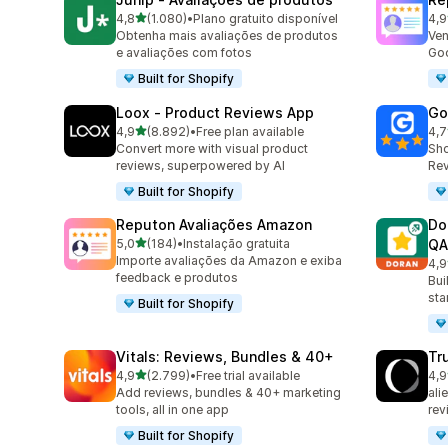
de 5 estrelas
4,8
(1.080)
•
Plano gratuito disponível
4,9
1080 total de avaliações
140
Obtenha mais avaliações de produtos
Ven
e avaliações com fotos
Goo
Built for Shopify
Loox ‑ Product Reviews App
Go
de 5 estrelas
4,9
(8.892)
•
Free plan available
4,7
8892 total de avaliações
122
Convert more with visual product
Sho
reviews, superpowered by AI
Rev
Built for Shopify
Reputon Avaliações Amazon
Do
de 5 estrelas
5,0
(184)
•
Instalação gratuita
QA
184 total de avaliações
Importe avaliações da Amazon e exiba
4,9
689
feedback e produtos
Bui
sta
Built for Shopify
Vitals: Reviews, Bundles & 40+
Tr
de 5 estrelas
4,9
(2.799)
•
Free trial available
4,9
2799 total de avaliações
149
Add reviews, bundles & 40+ marketing
ali
tools, all in one app
rev
Built for Shopify