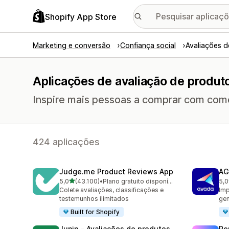
Shopify App Store
Marketing e conversão
Confiança social
Avaliações 
Aplicações de avaliação de produt
Inspire mais pessoas a comprar com comen
424 aplicações
Judge.me Product Reviews App
AG
de 5 estrelas
5,0
(43.100)
•
Plano gratuito disponível
5,0
43100 total de avaliações
298
Colete avaliações, classificações e
Imp
testemunhos ilimitados
gen
Built for Shopify
Junip ‑ Avaliações de produtos
Re