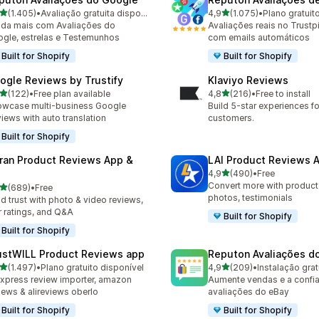
de 5 estrelas
de 5 estrelas
(1.405)
•
Avaliação gratuita disponível
4,9
(1.075)
•
Plano gratuit
5 total de avaliações
1075 total de avaliações
da mais com Avaliações do
Avaliações reais no Trustp
gle, estrelas e Testemunhos
com emails automáticos
Built for Shopify
Built for Shopify
ogle Reviews by Trustify
Klaviyo Reviews
de 5 estrelas
de 5 estrelas
(122)
•
Free plan available
4,8
(216)
•
Free to install
 total de avaliações
216 total de avaliações
wcase multi-business Google
Build 5-star experiences fo
iews with auto translation
customers.
Built for Shopify
ran Product Reviews App &
LAI Product Reviews 
de 5 estrelas
4,9
(490)
•
Free
490 total de avaliações
Convert more with product
de 5 estrelas
(689)
•
Free
 total de avaliações
photos, testimonials
ld trust with photo & video reviews,
r ratings, and Q&A
Built for Shopify
Built for Shopify
ustWILL Product Reviews app
Reputon Avaliações d
de 5 estrelas
de 5 estrelas
(1.497)
•
Plano gratuito disponível
4,9
(209)
•
Instalação grat
7 total de avaliações
209 total de avaliações
express review importer, amazon
Aumente vendas e a confi
iews & alireviews oberlo
avaliações do eBay
Built for Shopify
Built for Shopify