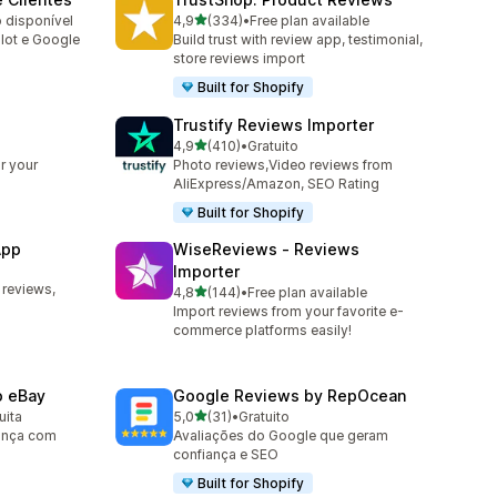
de 5 estrelas
o disponível
4,9
(334)
•
Free plan available
334 total de avaliações
ilot e Google
Build trust with review app, testimonial,
store reviews import
Built for Shopify
Trustify Reviews Importer
de 5 estrelas
4,9
(410)
•
Gratuito
410 total de avaliações
r your
Photo reviews,Video reviews from
AliExpress/Amazon, SEO Rating
Built for Shopify
App
WiseReviews ‑ Reviews
Importer
 reviews,
de 5 estrelas
4,8
(144)
•
Free plan available
144 total de avaliações
Import reviews from your favorite e-
commerce platforms easily!
o eBay
Google Reviews by RepOcean
de 5 estrelas
uita
5,0
(31)
•
Gratuito
31 total de avaliações
ança com
Avaliações do Google que geram
confiança e SEO
Built for Shopify