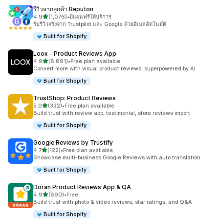
รีวิวจากลูกค้า Reputon
เต็ม 5 ดาว
4.9
(1,076)
•
มีแผนฟรีให้บริการ
ทั้งหมด 1076 รีวิว
รับรีวิวจริงจาก Trustpilot และ Google ด้วยอีเมลอัตโนมัติ
Built for Shopify
Loox ‑ Product Reviews App
เต็ม 5 ดาว
4.9
(8,891)
•
Free plan available
ทั้งหมด 8891 รีวิว
Convert more with visual product reviews, superpowered by AI
Built for Shopify
TrustShop: Product Reviews
เต็ม 5 ดาว
5.0
(332)
•
Free plan available
ทั้งหมด 332 รีวิว
Build trust with review app, testimonial, store reviews import
Built for Shopify
Google Reviews by Trustify
เต็ม 5 ดาว
4.7
(122)
•
Free plan available
ทั้งหมด 122 รีวิว
Showcase multi-business Google Reviews with auto translation
Built for Shopify
Doran Product Reviews App & QA
เต็ม 5 ดาว
4.9
(690)
•
Free
ทั้งหมด 690 รีวิว
Build trust with photo & video reviews, star ratings, and Q&A
Built for Shopify