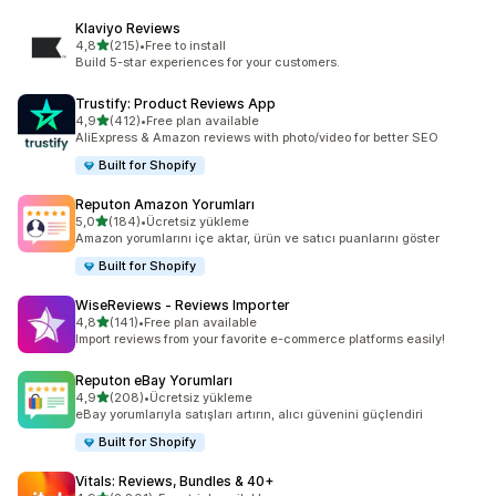
Klaviyo Reviews
5 yıldız üzerinden
4,8
(215)
•
Free to install
toplam 215 değerlendirme
Build 5-star experiences for your customers.
Trustify: Product Reviews App
5 yıldız üzerinden
4,9
(412)
•
Free plan available
toplam 412 değerlendirme
AliExpress & Amazon reviews with photo/video for better SEO
Built for Shopify
Reputon Amazon Yorumları
5 yıldız üzerinden
5,0
(184)
•
Ücretsiz yükleme
toplam 184 değerlendirme
Amazon yorumlarını içe aktar, ürün ve satıcı puanlarını göster
Built for Shopify
WiseReviews ‑ Reviews Importer
5 yıldız üzerinden
4,8
(141)
•
Free plan available
toplam 141 değerlendirme
Import reviews from your favorite e-commerce platforms easily!
Reputon eBay Yorumları
5 yıldız üzerinden
4,9
(208)
•
Ücretsiz yükleme
toplam 208 değerlendirme
eBay yorumlarıyla satışları artırın, alıcı güvenini güçlendiri
Built for Shopify
Vitals: Reviews, Bundles & 40+