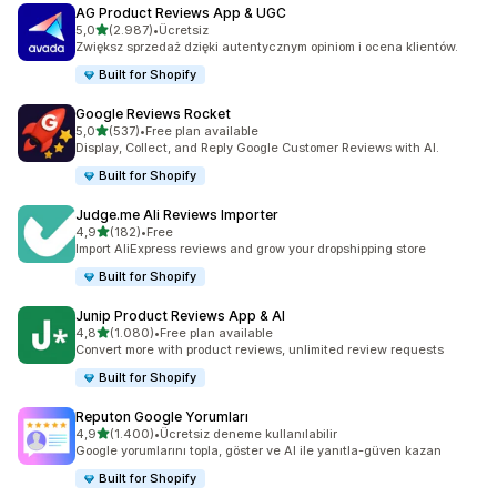
AG Product Reviews App & UGC
5 yıldız üzerinden
5,0
(2.987)
•
Ücretsiz
toplam 2987 değerlendirme
Zwiększ sprzedaż dzięki autentycznym opiniom i ocena klientów.
Built for Shopify
Google Reviews Rocket
5 yıldız üzerinden
5,0
(537)
•
Free plan available
toplam 537 değerlendirme
Display, Collect, and Reply Google Customer Reviews with AI.
Built for Shopify
Judge.me Ali Reviews Importer
5 yıldız üzerinden
4,9
(182)
•
Free
toplam 182 değerlendirme
Import AliExpress reviews and grow your dropshipping store
Built for Shopify
Junip Product Reviews App & AI
5 yıldız üzerinden
4,8
(1.080)
•
Free plan available
toplam 1080 değerlendirme
Convert more with product reviews, unlimited review requests
Built for Shopify
Reputon Google Yorumları
5 yıldız üzerinden
4,9
(1.400)
•
Ücretsiz deneme kullanılabilir
toplam 1400 değerlendirme
Google yorumlarını topla, göster ve AI ile yanıtla-güven kazan
Built for Shopify