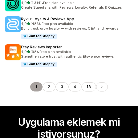
5 yıldız üzerinden
4,9
(1.314)
•
Free plan available
toplam 1314 değerlendirme
Create Superfans with Reviews, Loyalty, Referrals & Quizzes
Ryviu: Loyalty & Reviews App
5 yıldız üzerinden
4,9
(483)
•
Free plan available
toplam 483 değerlendirme
Build trust, grow loyalty — with reviews, Q&A, and rewards
Built for Shopify
Etsy Reviews Importer
5 yıldız üzerinden
4,9
(98)
•
Free plan available
toplam 98 değerlendirme
Stengthen store trust with authentic Etsy photo reviews
Built for Shopify
1
2
3
4
18
Uygulama eklemek mi
istiyorsunuz?