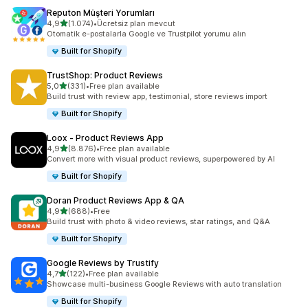
Reputon Müşteri Yorumları
5 yıldız üzerinden
4,9
(1.074)
•
Ücretsiz plan mevcut
toplam 1074 değerlendirme
Otomatik e-postalarla Google ve Trustpilot yorumu alın
Built for Shopify
TrustShop: Product Reviews
5 yıldız üzerinden
5,0
(331)
•
Free plan available
toplam 331 değerlendirme
Build trust with review app, testimonial, store reviews import
Built for Shopify
Loox ‑ Product Reviews App
5 yıldız üzerinden
4,9
(8.876)
•
Free plan available
toplam 8876 değerlendirme
Convert more with visual product reviews, superpowered by AI
Built for Shopify
Doran Product Reviews App & QA
5 yıldız üzerinden
4,9
(688)
•
Free
toplam 688 değerlendirme
Build trust with photo & video reviews, star ratings, and Q&A
Built for Shopify
Google Reviews by Trustify
5 yıldız üzerinden
4,7
(122)
•
Free plan available
toplam 122 değerlendirme
Showcase multi-business Google Reviews with auto translation
Built for Shopify