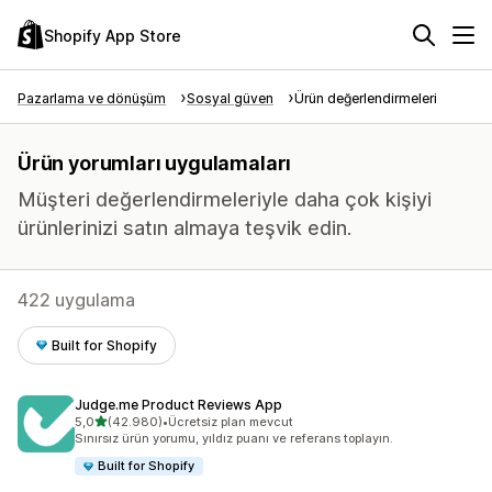
Shopify App Store
Pazarlama ve dönüşüm
Sosyal güven
Ürün değerlendirmeleri
Ürün yorumları uygulamaları
Müşteri değerlendirmeleriyle daha çok kişiyi
ürünlerinizi satın almaya teşvik edin.
422 uygulama
Built for Shopify
Judge.me Product Reviews App
5 yıldız üzerinden
5,0
(42.980)
•
Ücretsiz plan mevcut
toplam 42980 değerlendirme
Sınırsız ürün yorumu, yıldız puanı ve referans toplayın.
Built for Shopify