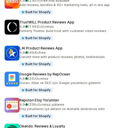
5 yıldız üzerinden
4,9
(2.801)
•
Free trial available
toplam 2801 değerlendirme
Add reviews, bundles & 40+ marketing tools, all in one app
Built for Shopify
TrustWILL Product Reviews App
5 yıldız üzerinden
4,9
(1.493)
•
Ücretsiz
toplam 1493 değerlendirme
Formerly Trustoo: build trust with customer video reviews
Built for Shopify
LAI Product Reviews App
5 yıldız üzerinden
4,9
(494)
•
Free
toplam 494 değerlendirme
Convert more with product reviews, photos, testimonials
Built for Shopify
Google Reviews by RepOcean
5 yıldız üzerinden
4,8
(31)
•
Ücretsiz
toplam 31 değerlendirme
Güven, itibar ve SEO için Google yorumlarını gösterin
Built for Shopify
Reputon Etsy Yorumları
5 yıldız üzerinden
4,9
(319)
•
Ücretsiz yükleme
toplam 319 değerlendirme
Etsy yorumlarını içe aktarın ve otomatik senkronize edin
Built for Shopify
Okendo: Reviews & Loyalty