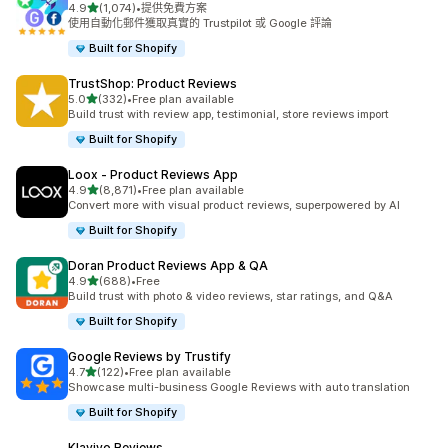
滿分 5 顆星
4.9
(1,074)
•
提供免費方案
共有 1074 則評價
使用自動化郵件獲取真實的 Trustpilot 或 Google 評論
Built for Shopify
TrustShop: Product Reviews
滿分 5 顆星
5.0
(332)
•
Free plan available
共有 332 則評價
Build trust with review app, testimonial, store reviews import
Built for Shopify
Loox ‑ Product Reviews App
滿分 5 顆星
4.9
(8,871)
•
Free plan available
共有 8871 則評價
Convert more with visual product reviews, superpowered by AI
Built for Shopify
Doran Product Reviews App & QA
滿分 5 顆星
4.9
(688)
•
Free
共有 688 則評價
Build trust with photo & video reviews, star ratings, and Q&A
Built for Shopify
Google Reviews by Trustify
滿分 5 顆星
4.7
(122)
•
Free plan available
共有 122 則評價
Showcase multi-business Google Reviews with auto translation
Built for Shopify
Klaviyo Reviews