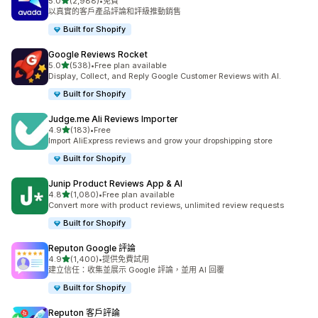
滿分 5 顆星
5.0
(2,988)
•
免費
共有 2988 則評價
以真實的客戶產品評論和評級推動銷售
Built for Shopify
Google Reviews Rocket
滿分 5 顆星
5.0
(538)
•
Free plan available
共有 538 則評價
Display, Collect, and Reply Google Customer Reviews with AI.
Built for Shopify
Judge.me Ali Reviews Importer
滿分 5 顆星
4.9
(183)
•
Free
共有 183 則評價
Import AliExpress reviews and grow your dropshipping store
Built for Shopify
Junip Product Reviews App & AI
滿分 5 顆星
4.8
(1,080)
•
Free plan available
共有 1080 則評價
Convert more with product reviews, unlimited review requests
Built for Shopify
Reputon Google 評論
滿分 5 顆星
4.9
(1,400)
•
提供免費試用
共有 1400 則評價
建立信任：收集並展示 Google 評論，並用 AI 回覆
Built for Shopify
Reputon 客戶評論