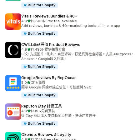
Built for Shopify
Vitals: Reviews, Bundles & 40+
滿分 5 顆星
4.9
(2,800)
•
Free trial available
共有 2800 則評價
Add reviews, bundles & 40+ marketing tools, all in one app
Built for Shopify
CWILL商品評價 Product Reviews
滿分 5 顆星
4.9
(1,495)
•
提供免費方案
共有 1495 則評價
中文: 支援圖片、影片、自動評論，打造真實社會認證。支援 AliExpress、
Amazon、Google匯入評論。
Built for Shopify
Google Reviews By RepOcean
滿分 5 顆星
5.0
(31)
•
免費
共有 31 則評價
顯示 Google 評論以建立信任、可信度與 SEO
Built for Shopify
Reputon Etsy 評價工具
滿分 5 顆星
4.9
(319)
•
免費安裝
共有 319 則評價
從 Etsy 商店匯入並自動同步評價，快速建立信任
Built for Shopify
Okendo: Reviews & Loyalty
滿分 5 顆星
4.9
(1,314)
•
Free plan available