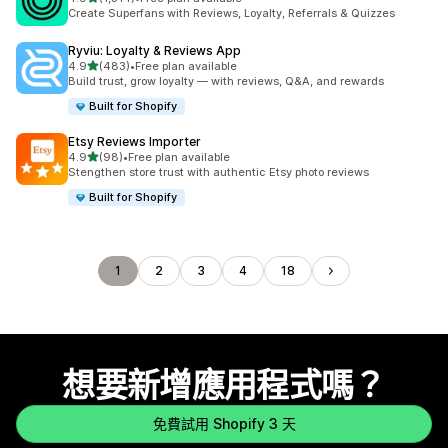
共有 1314 則評價
Create Superfans with Reviews, Loyalty, Referrals & Quizzes
Ryviu: Loyalty & Reviews App
滿分 5 顆星
4.9
(483)
•
Free plan available
共有 483 則評價
Build trust, grow loyalty — with reviews, Q&A, and rewards
Built for Shopify
Etsy Reviews Importer
滿分 5 顆星
4.9
(98)
•
Free plan available
共有 98 則評價
Stengthen store trust with authentic Etsy photo reviews
Built for Shopify
1
2
3
4
18
想要新增應用程式嗎？
免費試用 Shopify 3 天