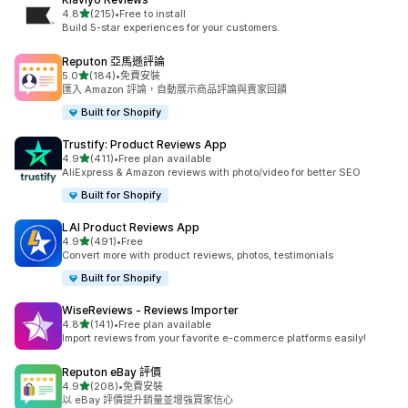
滿分 5 顆星
4.8
(215)
•
Free to install
共有 215 則評價
Build 5-star experiences for your customers.
Reputon 亞馬遜評論
滿分 5 顆星
5.0
(184)
•
免費安裝
共有 184 則評價
匯入 Amazon 評論，自動展示商品評論與賣家回饋
Built for Shopify
Trustify: Product Reviews App
滿分 5 顆星
4.9
(411)
•
Free plan available
共有 411 則評價
AliExpress & Amazon reviews with photo/video for better SEO
Built for Shopify
LAI Product Reviews App
滿分 5 顆星
4.9
(491)
•
Free
共有 491 則評價
Convert more with product reviews, photos, testimonials
Built for Shopify
WiseReviews ‑ Reviews Importer
滿分 5 顆星
4.8
(141)
•
Free plan available
共有 141 則評價
Import reviews from your favorite e-commerce platforms easily!
Reputon eBay 評價
滿分 5 顆星
4.9
(208)
•
免費安裝
共有 208 則評價
以 eBay 評價提升銷量並增強買家信心