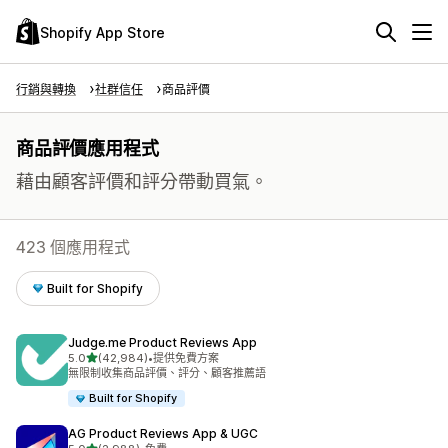
Shopify App Store
行銷與轉換
社群信任
商品評價
商品評價應用程式
藉由顧客評價和評分帶動買氣。
423 個應用程式
Built for Shopify
Judge.me Product Reviews App
滿分 5 顆星
5.0
(42,984)
•
提供免費方案
共有 42984 則評價
無限制收集商品評價、評分、顧客推薦語
Built for Shopify
AG Product Reviews App & UGC