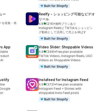
Built for Shopify
ビュー
Reelfy ‑ ショッピング可能なビデオ
リール
ューを収集・表
5つ星中
4.8
(216)
•
無料プランあり
合計レビュー数：216件
Instagram ReelsとTikTokをショッピン
グ動画として活用して売上を伸ばす
Built for Shopify
ws App
Video Slider: Shoppable Videos
5つ星中
ilable
4.9
(349)
•
Free plan available
合計レビュー数：349件
roduct
TikTok Videos, Instagram Reels, UGC
 AI
Videos as Shoppable Videos
Built for Shopify
stify
Instafeed for Instagram Feed
5つ星中
able
4.9
(372)
•
Free plan available
合計レビュー数：372件
 Google
Instagram Feed + Stories with
ion
shoppable Insta Feed posts
Built for Shopify