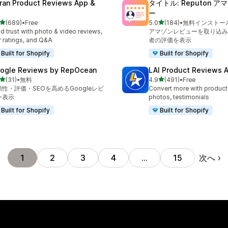
ran Product Reviews App &
タイトル: Reputon 
ー
5つ星中
5つ星中
(689)
•
Free
5.0
(184)
•
無料インストー
計レビュー数：689件
合計レビュー数：184件
ld trust with photo & video reviews,
アマゾンレビューを取り込み
r ratings, and Q&A
者の評価を表示
Built for Shopify
Built for Shopify
ogle Reviews by RepOcean
LAI Product Reviews 
5つ星中
5つ星中
(31)
•
無料
4.9
(491)
•
Free
計レビュー数：31件
合計レビュー数：491件
頼性・評価・SEOを高めるGoogleレビ
Convert more with product
ー表示
photos, testimonials
Built for Shopify
Built for Shopify
次へ
1
2
3
4
…
15