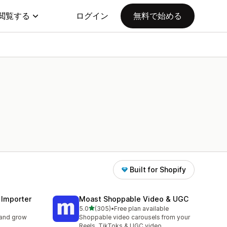
閲覧する
ログイン
無料で始める
Built for Shopify
 Importer
Moast Shoppable Video & UGC
5つ星中
5.0
(305)
•
Free plan available
合計レビュー数：305件
 and grow
Shoppable video carousels from your
Reels, TikToks & UGC video