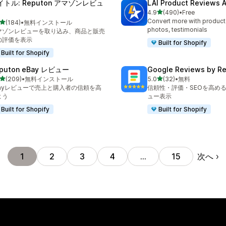
イトル: Reputon アマゾンレビュ
LAI Product Reviews 
5つ星中
4.9
(490)
•
Free
合計レビュー数：490件
Convert more with product
5つ星中
(184)
•
無料インストール
計レビュー数：184件
photos, testimonials
マゾンレビューを取り込み、商品と販売
の評価を表示
Built for Shopify
Built for Shopify
puton eBay レビュー
Google Reviews by R
5つ星中
5つ星中
(209)
•
無料インストール
5.0
(32)
•
無料
計レビュー数：209件
合計レビュー数：32件
Bayレビューで売上と購入者の信頼を高
信頼性・評価・SEOを高めるG
よう
ュー表示
Built for Shopify
Built for Shopify
次へ
1
2
3
4
…
15