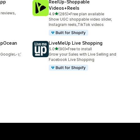
App
ReelUp‑Shoppable
Videos+Reels
 reviews,
5つ星中
4.9
(285)
•
Free plan available
合計レビュー数：285件
Show UGC shoppable video slider,
Instagram reels,TikTok videos
Built for Shopify
epOcean
LiveMeUp Live Shopping
5つ星中
5.0
(90)
•
Free to install
合計レビュー数：90件
oogleレビ
Grow your Sales with Live Selling and
Facebook Live Shopping
Built for Shopify