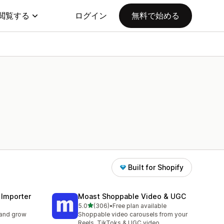
閲覧する
ログイン
無料で始める
Built for Shopify
 Importer
Moast Shoppable Video & UGC
5つ星中
5.0
(306)
•
Free plan available
合計レビュー数：306件
 and grow
Shoppable video carousels from your
Reels, TikToks & UGC video