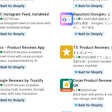
Built for Shopify
Built for Shopify
C Instagram Feed, Instafeed
ReputonのGoogleレ
5つ星中
5つ星中
(207)
•
Free
4.9
(1,406)
•
無料体験あり
計レビュー数：207件
合計レビュー数：1406件
w Instagram feed on the store with
信頼を構築：Googleレビ
leek instafeed widget
示し、AIで返信
Built for Shopify
Built for Shopify
ox ‑ Product Reviews App
TS: Product Revie
5つ星中
(8,891)
•
Free plan available
トレビュー）
計レビュー数：8891件
vert more with visual product
5つ星中
5.0
(332)
•
無料プランあり
合計レビュー数：332件
iews, superpowered by AI
信頼を築くproduct reviews 
reviews importer
Built for Shopify
Built for Shopify
ogle Reviews by Trustify
Doran Product Review
5つ星中
(122)
•
Free plan available
QA
計レビュー数：122件
wcase multi-business Google
5つ星中
4.9
(690)
•
Free
合計レビュー数：690件
iews with auto translation
Build trust with photo & vi
star ratings, and Q&A
Built for Shopify
Built for Shopify