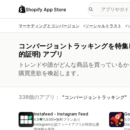
Shopify App Store
マーケティングとコンバージョン
ソーシャルトラスト
コンバージョントラッキングを特集
的証明) アプリ
トレンドや誰がどんな商品を買っているか
購買意欲を喚起します。
338個のアプリ：
コンバージョントラッキング
Instafeed ‑ Instagram Feed
Go
5つ星中
4.9
(1,936)
•
無料プランあり
5.0
合計レビュー数：1936件
合
Instagram公認フィードアプリが特別な購
Dis
買体験を実現
Cus