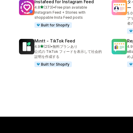
Instafeed for Instagram Feed
タ
5つ星中
4.8
(373)
•
Free plan available
ー
合計レビュー数：373件
Instagram Feed + Stories with
5.0
合
shoppable Insta Feed posts
ア
者
Built for Shopify
Mintt ‑ TikTok Feed
Re
5つ星中
4.9
(25)
•
無料プランあり
4.9
合計レビュー数：25件
合
公式の TikTok フィードを表示して社会的
e
証明を作成する
め
Built for Shopify