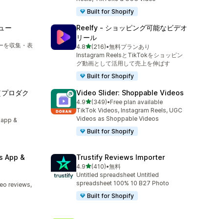
Built for Shopify
ビュー
Reelfy ‑ ショッピング可能なビデオ
リール
ューを収集・表
5つ星中
4.8
(216)
•
無料プランあり
合計レビュー数：216件
Instagram ReelsとTikTokをショッピン
グ動画として活用して売上を伸ばす
Built for Shopify
ws（プロダク
Video Slider: Shoppable Videos
5つ星中
4.9
(349)
•
Free plan available
合計レビュー数：349件
TikTok Videos, Instagram Reels, UGC
Videos as Shoppable Videos
app &
Built for Shopify
s App &
Trustify Reviews Importer
5つ星中
4.9
(410)
•
無料
合計レビュー数：410件
Untitled spreadsheet Untitled
spreadsheet 100% 10 B27 Photo
deo reviews,
Built for Shopify