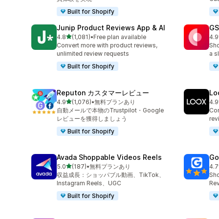
Built for Shopify
Junip Product Reviews App & AI
GS
5つ星中
4.8
(1,081)
•
Free plan available
4.9
合計レビュー数：1081件
合
Convert more with product reviews,
Sho
unlimited review requests
a s
Built for Shopify
Reputon カスタマーレビュー
Lo
5つ星中
4.9
(1,076)
•
無料プランあり
4.9
合計レビュー数：1076件
合
自動メールで本物のTrustpilot・Google
Con
レビューを獲得しましょう
rev
Built for Shopify
Avada Shoppable Videos Reels
Go
5つ星中
5.0
(187)
•
無料プランあり
4.7
合計レビュー数：187件
合
収益成長：ショッパブル動画、TikTok、
Sho
Instagram Reels、UGC
Rev
Built for Shopify