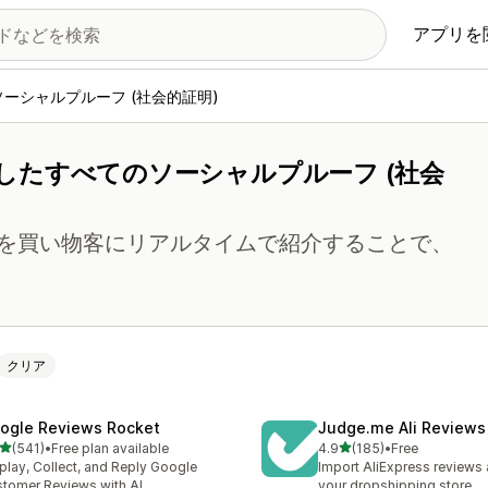
アプリを
ソーシャルプルーフ (社会的証明)
したすべてのソーシャルプルーフ (社会
を買い物客にリアルタイムで紹介することで、
クリア
ogle Reviews Rocket
Judge.me Ali Reviews
5つ星中
5つ星中
(541)
•
Free plan available
4.9
(185)
•
Free
計レビュー数：541件
合計レビュー数：185件
play, Collect, and Reply Google
Import AliExpress reviews
tomer Reviews with AI.
your dropshipping store