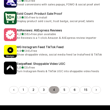
na 5 gwiazdek
5,0
(4)
•
Free
Łączna liczba recenzji: 4
Boost conversions with sales popups, FOMO & social proof alert
Sold Count: Product Sale Proof
na 5 gwiazdek
3,9
(9)
•
Free to install
Łączna liczba recenzji: 9
Display product sold count, trust badge, social proof, labels
AliReviews: AliExpress Reviews
na 5 gwiazdek
4,2
(58)
•
Free plan available
Łączna liczba recenzji: 58
Ali Reviews is a 1-click Amazon & AliExpress review importer
MG Instagram Feed TikTok Feed
na 5 gwiazdek
4,9
(34)
•
Free
Łączna liczba recenzji: 34
Show shoppable videos, social media feed \w InstaFeed & TikTok
SwipeReel: Shoppable Video UGC
na 5 gwiazdek
5,0
(3)
•
Free
Łączna liczba recenzji: 3
Turn Instagram Reels & TikTok UGC into shoppable video feeds
1
2
3
4
5
6
15