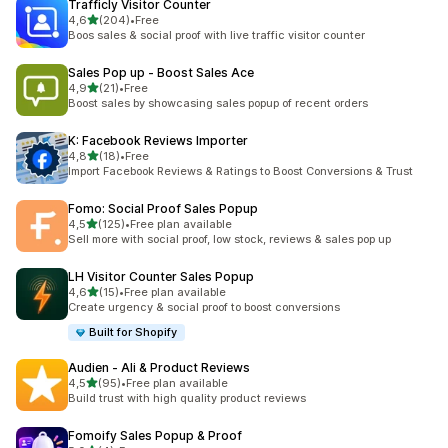
Trafficly Visitor Counter
na 5 gwiazdek
4,6
(204)
•
Free
Łączna liczba recenzji: 204
Boos sales & social proof with live traffic visitor counter
Sales Pop up ‑ Boost Sales Ace
na 5 gwiazdek
4,9
(21)
•
Free
Łączna liczba recenzji: 21
Boost sales by showcasing sales popup of recent orders
K: Facebook Reviews Importer
na 5 gwiazdek
4,8
(18)
•
Free
Łączna liczba recenzji: 18
Import Facebook Reviews & Ratings to Boost Conversions & Trust
Fomo: Social Proof Sales Popup
na 5 gwiazdek
4,5
(125)
•
Free plan available
Łączna liczba recenzji: 125
Sell more with social proof, low stock, reviews & sales pop up
LH Visitor Counter Sales Popup
na 5 gwiazdek
4,6
(15)
•
Free plan available
Łączna liczba recenzji: 15
Create urgency & social proof to boost conversions
Built for Shopify
Audien ‑ Ali & Product Reviews
na 5 gwiazdek
4,5
(95)
•
Free plan available
Łączna liczba recenzji: 95
Build trust with high quality product reviews
Fomoify Sales Popup & Proof