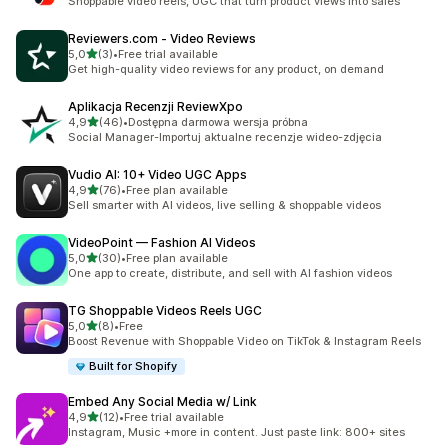
Shoppable video reels, UGC that turn product views into sales
Reviewers.com ‑ Video Reviews
na 5 gwiazdek
5,0
(3)
•
Free trial available
Łączna liczba recenzji: 3
Get high-quality video reviews for any product, on demand
Aplikacja Recenzji ReviewXpo
na 5 gwiazdek
4,9
(46)
•
Dostępna darmowa wersja próbna
Łączna liczba recenzji: 46
Social Manager-Importuj aktualne recenzje wideo-zdjęcia
Vudio AI: 10+ Video UGC Apps
na 5 gwiazdek
4,9
(76)
•
Free plan available
Łączna liczba recenzji: 76
Sell smarter with AI videos, live selling & shoppable videos
VideoPoint — Fashion AI Videos
na 5 gwiazdek
5,0
(30)
•
Free plan available
Łączna liczba recenzji: 30
One app to create, distribute, and sell with AI fashion videos
TG Shoppable Videos Reels UGC
na 5 gwiazdek
5,0
(8)
•
Free
Łączna liczba recenzji: 8
Boost Revenue with Shoppable Video on TikTok & Instagram Reels
Built for Shopify
Embed Any Social Media w/ Link
na 5 gwiazdek
4,9
(12)
•
Free trial available
Łączna liczba recenzji: 12
Instagram, Music +more in content. Just paste link: 800+ sites