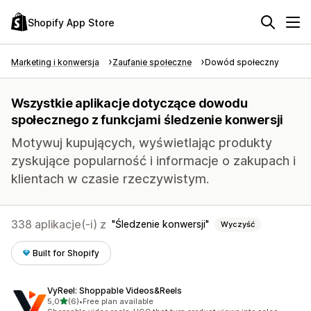
Shopify App Store
Marketing i konwersja
Zaufanie społeczne
Dowód społeczny
Wszystkie aplikacje dotyczące dowodu
społecznego z funkcjami śledzenie konwersji
Motywuj kupujących, wyświetlając produkty
zyskujące popularność i informacje o zakupach i
klientach w czasie rzeczywistym.
338 aplikacje(-i) z
Śledzenie konwersji
Wyczyść
Built for Shopify
VyReel: Shoppable Videos&Reels
na 5 gwiazdek
5,0
(6)
•
Free plan available
Łączna liczba recenzji: 6