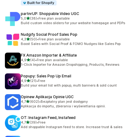
Built for Shopify
partnrUP: Shoppable Video UGC
na 5 gwiazdek
5,0
(38)
•
Free plan available
Łączna liczba recenzji: 38
Build custom video sliders for your website homepage and PDPs
Nudgify Social Proof Sales Pop
na 5 gwiazdek
4,3
(50)
•
Free plan available
Łączna liczba recenzji: 50
Boost Sales with Social Proof & FOMO Nudges like Sales Pop.
FX Amazon Importer & Affiliate
na 5 gwiazdek
4,9
(4)
•
Free plan available
Łączna liczba recenzji: 4
1-Click Importer for Amazon Dropshipping, Products, Reviews
Popupy: Sales Pop Up Email
na 5 gwiazdek
4,9
(21)
•
Free
Łączna liczba recenzji: 21
Build your email list with popup, multi banners & sold count
Opinew Aplikacja Opinie UGC
na 5 gwiazdek
4,7
(602)
•
Bezpłatny plan jest dostępny
Łączna liczba recenzji: 602
Aplikacja do importu, zbierania i wyświetlania opinii.
OT: Instagram Feed, Instafeed
na 5 gwiazdek
4,7
(39)
•
Free
Łączna liczba recenzji: 39
Add shoppable Instagram feed to store. Increase trust & sales