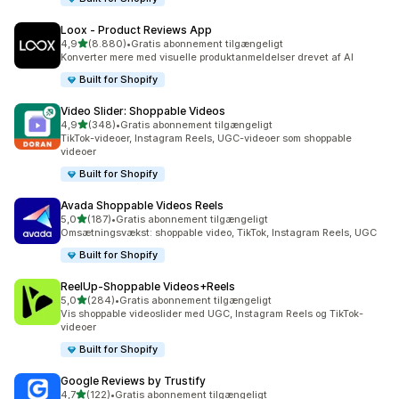
Loox ‑ Product Reviews App
ud af 5 stjerner
4,9
(8.880)
•
Gratis abonnement tilgængeligt
8880 anmeldelser i alt
Konverter mere med visuelle produktanmeldelser drevet af AI
Built for Shopify
Video Slider: Shoppable Videos
ud af 5 stjerner
4,9
(348)
•
Gratis abonnement tilgængeligt
348 anmeldelser i alt
TikTok-videoer, Instagram Reels, UGC-videoer som shoppable
videoer
Built for Shopify
Avada Shoppable Videos Reels
ud af 5 stjerner
5,0
(187)
•
Gratis abonnement tilgængeligt
187 anmeldelser i alt
Omsætningsvækst: shoppable video, TikTok, Instagram Reels, UGC
Built for Shopify
ReelUp‑Shoppable Videos+Reels
ud af 5 stjerner
5,0
(284)
•
Gratis abonnement tilgængeligt
284 anmeldelser i alt
Vis shoppable videoslider med UGC, Instagram Reels og TikTok-
videoer
Built for Shopify
Google Reviews by Trustify
ud af 5 stjerner
4,7
(122)
•
Gratis abonnement tilgængeligt