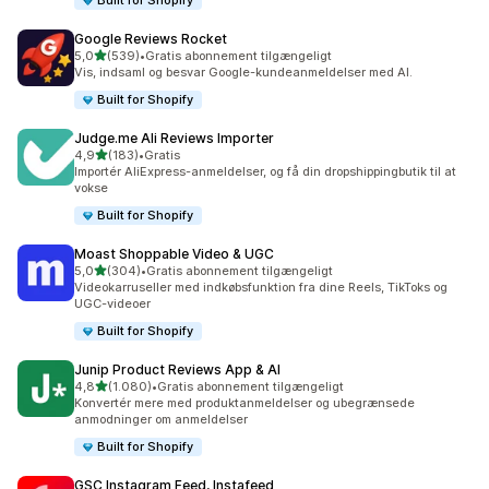
Built for Shopify
Google Reviews Rocket
ud af 5 stjerner
5,0
(539)
•
Gratis abonnement tilgængeligt
539 anmeldelser i alt
Vis, indsaml og besvar Google-kundeanmeldelser med AI.
Built for Shopify
Judge.me Ali Reviews Importer
ud af 5 stjerner
4,9
(183)
•
Gratis
183 anmeldelser i alt
Importér AliExpress-anmeldelser, og få din dropshippingbutik til at
vokse
Built for Shopify
Moast Shoppable Video & UGC
ud af 5 stjerner
5,0
(304)
•
Gratis abonnement tilgængeligt
304 anmeldelser i alt
Videokarruseller med indkøbsfunktion fra dine Reels, TikToks og
UGC-videoer
Built for Shopify
Junip Product Reviews App & AI
ud af 5 stjerner
4,8
(1.080)
•
Gratis abonnement tilgængeligt
1080 anmeldelser i alt
Konvertér mere med produktanmeldelser og ubegrænsede
anmodninger om anmeldelser
Built for Shopify
GSC Instagram Feed, Instafeed