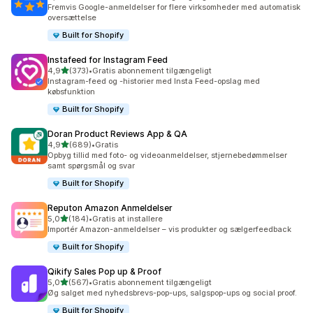
122 anmeldelser i alt
Fremvis Google-anmeldelser for flere virksomheder med automatisk
oversættelse
Built for Shopify
Instafeed for Instagram Feed
ud af 5 stjerner
4,9
(373)
•
Gratis abonnement tilgængeligt
373 anmeldelser i alt
Instagram-feed og -historier med Insta Feed-opslag med
købsfunktion
Built for Shopify
Doran Product Reviews App & QA
ud af 5 stjerner
4,9
(689)
•
Gratis
689 anmeldelser i alt
Opbyg tillid med foto- og videoanmeldelser, stjernebedømmelser
samt spørgsmål og svar
Built for Shopify
Reputon Amazon Anmeldelser
ud af 5 stjerner
5,0
(184)
•
Gratis at installere
184 anmeldelser i alt
Importér Amazon-anmeldelser – vis produkter og sælgerfeedback
Built for Shopify
Qikify Sales Pop up & Proof
ud af 5 stjerner
5,0
(567)
•
Gratis abonnement tilgængeligt
567 anmeldelser i alt
Øg salget med nyhedsbrevs-pop-ups, salgspop-ups og social proof.
Built for Shopify