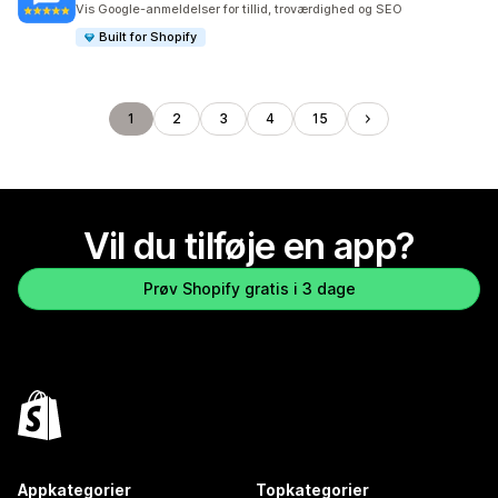
Vis Google-anmeldelser for tillid, troværdighed og SEO
Built for Shopify
1
2
3
4
15
Vil du tilføje en app?
Prøv Shopify gratis i 3 dage
Appkategorier
Topkategorier