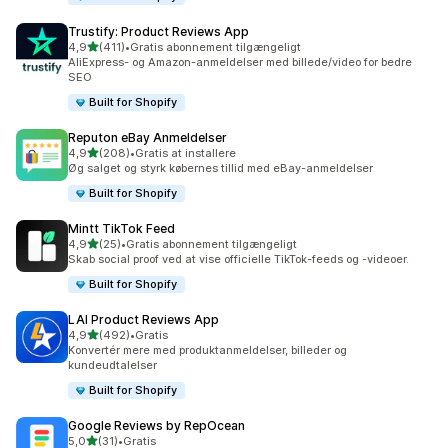
Trustify: Product Reviews App
ud af 5 stjerner
4,9
(411)
•
Gratis abonnement tilgængeligt
411 anmeldelser i alt
AliExpress- og Amazon-anmeldelser med billede/video for bedre
SEO
Built for Shopify
Reputon eBay Anmeldelser
ud af 5 stjerner
4,9
(208)
•
Gratis at installere
208 anmeldelser i alt
Øg salget og styrk købernes tillid med eBay-anmeldelser
Built for Shopify
Mintt TikTok Feed
ud af 5 stjerner
4,9
(25)
•
Gratis abonnement tilgængeligt
25 anmeldelser i alt
Skab social proof ved at vise officielle TikTok-feeds og -videoer.
Built for Shopify
LAI Product Reviews App
ud af 5 stjerner
4,9
(492)
•
Gratis
492 anmeldelser i alt
Konvertér mere med produktanmeldelser, billeder og
kundeudtalelser
Built for Shopify
Google Reviews by RepOcean
ud af 5 stjerner
5,0
(31)
•
Gratis
31 anmeldelser i alt