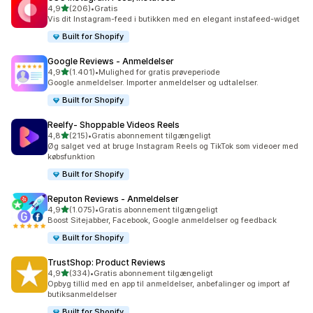
ud af 5 stjerner
4,9
(206)
•
Gratis
206 anmeldelser i alt
Vis dit Instagram-feed i butikken med en elegant instafeed-widget
Built for Shopify
Google Reviews ‑ Anmeldelser
ud af 5 stjerner
4,9
(1.401)
•
Mulighed for gratis prøveperiode
1401 anmeldelser i alt
Google anmeldelser. Importer anmeldelser og udtalelser.
Built for Shopify
Reelfy‑ Shoppable Videos Reels
ud af 5 stjerner
4,8
(215)
•
Gratis abonnement tilgængeligt
215 anmeldelser i alt
Øg salget ved at bruge Instagram Reels og TikTok som videoer med
købsfunktion
Built for Shopify
Reputon Reviews ‑ Anmeldelser
ud af 5 stjerner
4,9
(1.075)
•
Gratis abonnement tilgængeligt
1075 anmeldelser i alt
Boost Sitejabber, Facebook, Google anmeldelser og feedback
Built for Shopify
TrustShop: Product Reviews
ud af 5 stjerner
4,9
(334)
•
Gratis abonnement tilgængeligt
334 anmeldelser i alt
Opbyg tillid med en app til anmeldelser, anbefalinger og import af
butiksanmeldelser
Built for Shopify