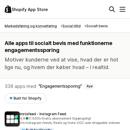
Shopify App Store
Markedsføring og konvertering
Social tillid
Socialt bevis
Alle apps til socialt bevis med funktionerne
engagementssporing
Motiver kunderne ved at vise, hvad der er hot
lige nu, og hvem der køber hvad – i realtid.
338 apps med
Engagementssporing
Ryd
Built for Shopify
Instafeed ‑ Instagram Feed
ud af 5 stjerner
4,9
(1.930)
•
Gratis abonnement tilgængeligt
1930 anmeldelser i alt
Vis Instagram-feeds, Reels og Insta-UGC som shoppable videoer