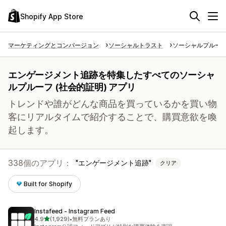
Shopify App Store
マーケティングとコンバージョン
ソーシャルトラスト
ソーシャルプルーフ 
エンゲージメント追跡を特集したすべてのソーシャ
ルプルーフ (社会的証明) アプリ
トレンドや誰がどんな商品を買っているかを買い物
客にリアルタイムで紹介することで、購買意欲を喚
起します。
338個のアプリ：
エンゲージメント追跡
クリア
Built for Shopify
Instafeed ‑ Instagram Feed
5つ星中
4.9
(1,929)
•
無料プランあり
合計レビュー数：1929件