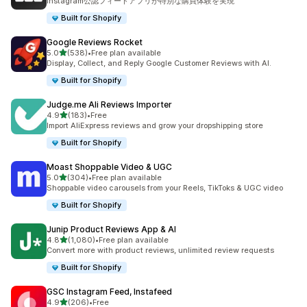
Instagram公認フィードアプリが特別な購買体験を実現
Built for Shopify
Google Reviews Rocket
5つ星中
5.0
(538)
•
Free plan available
合計レビュー数：538件
Display, Collect, and Reply Google Customer Reviews with AI.
Built for Shopify
Judge.me Ali Reviews Importer
5つ星中
4.9
(183)
•
Free
合計レビュー数：183件
Import AliExpress reviews and grow your dropshipping store
Built for Shopify
Moast Shoppable Video & UGC
5つ星中
5.0
(304)
•
Free plan available
合計レビュー数：304件
Shoppable video carousels from your Reels, TikToks & UGC video
Built for Shopify
Junip Product Reviews App & AI
5つ星中
4.8
(1,080)
•
Free plan available
合計レビュー数：1080件
Convert more with product reviews, unlimited review requests
Built for Shopify
GSC Instagram Feed, Instafeed
5つ星中
4.9
(206)
•
Free
合計レビュー数：206件