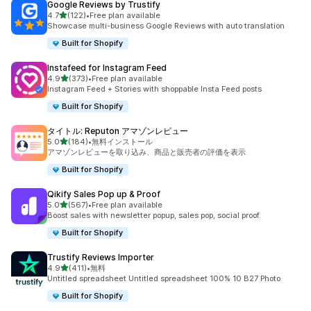
Google Reviews by Trustify
5つ星中
4.7
(122)
•
Free plan available
合計レビュー数：122件
Showcase multi-business Google Reviews with auto translation
Built for Shopify
Instafeed for Instagram Feed
5つ星中
4.9
(373)
•
Free plan available
合計レビュー数：373件
Instagram Feed + Stories with shoppable Insta Feed posts
Built for Shopify
タイトル: Reputon アマゾンレビュー
5つ星中
5.0
(184)
•
無料インストール
合計レビュー数：184件
アマゾンレビューを取り込み、商品と販売者の評価を表示
Built for Shopify
Qikify Sales Pop up & Proof
5つ星中
5.0
(567)
•
Free plan available
合計レビュー数：567件
Boost sales with newsletter popup, sales pop, social proof.
Built for Shopify
Trustify Reviews Importer
5つ星中
4.9
(411)
•
無料
合計レビュー数：411件
Untitled spreadsheet Untitled spreadsheet 100% 10 B27 Photo
Built for Shopify