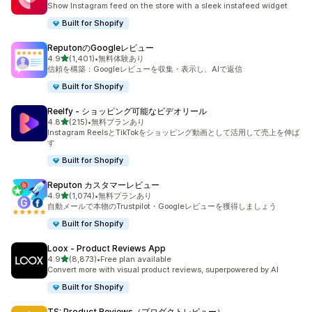
Show Instagram feed on the store with a sleek instafeed widget
Built for Shopify
ReputonのGoogleレビュー
5つ星中
4.9
(1,401)
•
無料体験あり
合計レビュー数：1401件
信頼を構築：Googleレビューを収集・表示し、AIで返信
Built for Shopify
Reelfy ‑ ショッピング可能なビデオリール
5つ星中
4.8
(215)
•
無料プランあり
合計レビュー数：215件
Instagram ReelsとTikTokをショッピング動画として活用して売上を伸ば
す
Built for Shopify
Reputon カスタマーレビュー
5つ星中
4.9
(1,074)
•
無料プランあり
合計レビュー数：1074件
自動メールで本物のTrustpilot・Googleレビューを獲得しましょう
Built for Shopify
Loox ‑ Product Reviews App
5つ星中
4.9
(8,873)
•
Free plan available
合計レビュー数：8873件
Convert more with visual product reviews, superpowered by AI
Built for Shopify
TS: Product Reviews（プロダクトレビュー）