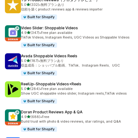
5つ星中
5.0
(332)
•
無料プランあり
合計レビュー数：332件
信頼を築くproduct reviews app & reviews importer
Built for Shopify
Video Slider: Shoppable Videos
5つ星中
4.9
(347)
•
Free plan available
合計レビュー数：347件
TikTok Videos, Instagram Reels, UGC Videos as Shoppable Videos
Built for Shopify
Avada Shoppable Videos Reels
5つ星中
5.0
(187)
•
無料プランあり
合計レビュー数：187件
収益成長：ショッパブル動画、TikTok、Instagram Reels、UGC
Built for Shopify
ReelUp‑Shoppable Videos+Reels
5つ星中
5.0
(284)
•
Free plan available
合計レビュー数：284件
Show UGC shoppable video slider, Instagram reels,TikTok videos
Built for Shopify
Doran Product Reviews App & QA
5つ星中
4.9
(688)
•
Free
合計レビュー数：688件
Build trust with photo & video reviews, star ratings, and Q&A
Built for Shopify