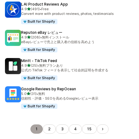
LAI Product Reviews App
5つ星中
4.9
(491)
•
Free
合計レビュー数：491件
Convert more with product reviews, photos, testimonials
Built for Shopify
Reputon eBay レビュー
5つ星中
4.9
(208)
•
無料インストール
合計レビュー数：208件
eBayレビューで売上と購入者の信頼を高めよう
Built for Shopify
Mintt ‑ TikTok Feed
5つ星中
4.9
(25)
•
無料プランあり
合計レビュー数：25件
公式の TikTok フィードを表示して社会的証明を作成する
Built for Shopify
Google Reviews by RepOcean
5つ星中
5.0
(31)
•
無料
合計レビュー数：31件
信頼性・評価・SEOを高めるGoogleレビュー表示
Built for Shopify
1
2
3
4
15