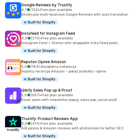
Google Reviews by Trustify
na 5 gwiazdek
4,7
(122)
•
Free plan available
Łączna liczba recenzji: 122
Showcase multi-business Google Reviews with auto translation
Built for Shopify
Instafeed for Instagram Feed
na 5 gwiazdek
4,9
(373)
•
Free plan available
Łączna liczba recenzji: 373
Instagram Feed + Stories with shoppable Insta Feed posts
Built for Shopify
Reputon Opinie Amazon
na 5 gwiazdek
5,0
(184)
•
Bezpłatna instalacja
Łączna liczba recenzji: 184
Importuj recenzje Amazon – pokaż produkty i opinie
Built for Shopify
Qikify Sales Pop up & Proof
na 5 gwiazdek
5,0
(567)
•
Free plan available
Łączna liczba recenzji: 567
Boost sales with newsletter popup, sales pop, social proof.
Built for Shopify
Trustify: Product Reviews App
na 5 gwiazdek
4,9
(411)
•
Free plan available
Łączna liczba recenzji: 411
AliExpress & Amazon reviews with photo/video for better SEO
Built for Shopify