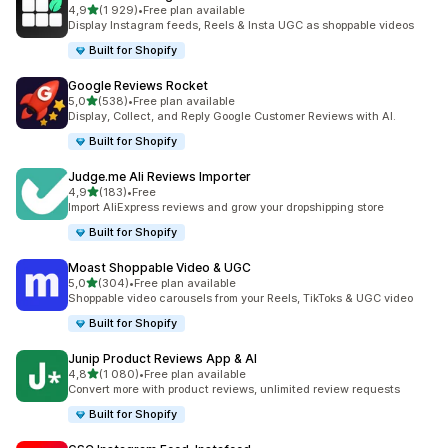
na 5 gwiazdek
4,9
(1 929)
•
Free plan available
Łączna liczba recenzji: 1929
Display Instagram feeds, Reels & Insta UGC as shoppable videos
Built for Shopify
Google Reviews Rocket
na 5 gwiazdek
5,0
(538)
•
Free plan available
Łączna liczba recenzji: 538
Display, Collect, and Reply Google Customer Reviews with AI.
Built for Shopify
Judge.me Ali Reviews Importer
na 5 gwiazdek
4,9
(183)
•
Free
Łączna liczba recenzji: 183
Import AliExpress reviews and grow your dropshipping store
Built for Shopify
Moast Shoppable Video & UGC
na 5 gwiazdek
5,0
(304)
•
Free plan available
Łączna liczba recenzji: 304
Shoppable video carousels from your Reels, TikToks & UGC video
Built for Shopify
Junip Product Reviews App & AI
na 5 gwiazdek
4,8
(1 080)
•
Free plan available
Łączna liczba recenzji: 1080
Convert more with product reviews, unlimited review requests
Built for Shopify