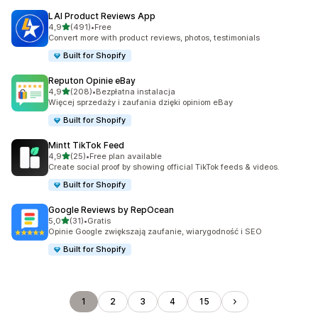
LAI Product Reviews App
na 5 gwiazdek
4,9
(491)
•
Free
Łączna liczba recenzji: 491
Convert more with product reviews, photos, testimonials
Built for Shopify
Reputon Opinie eBay
na 5 gwiazdek
4,9
(208)
•
Bezpłatna instalacja
Łączna liczba recenzji: 208
Więcej sprzedaży i zaufania dzięki opiniom eBay
Built for Shopify
Mintt TikTok Feed
na 5 gwiazdek
4,9
(25)
•
Free plan available
Łączna liczba recenzji: 25
Create social proof by showing official TikTok feeds & videos.
Built for Shopify
Google Reviews by RepOcean
na 5 gwiazdek
5,0
(31)
•
Gratis
Łączna liczba recenzji: 31
Opinie Google zwiększają zaufanie, wiarygodność i SEO
Built for Shopify
1
2
3
4
15