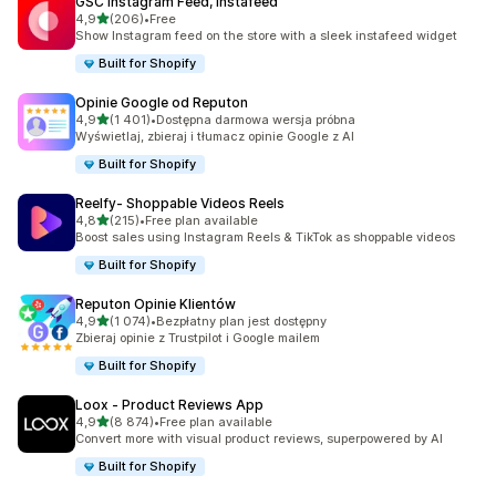
GSC Instagram Feed, Instafeed
na 5 gwiazdek
4,9
(206)
•
Free
Łączna liczba recenzji: 206
Show Instagram feed on the store with a sleek instafeed widget
Built for Shopify
Opinie Google od Reputon
na 5 gwiazdek
4,9
(1 401)
•
Dostępna darmowa wersja próbna
Łączna liczba recenzji: 1401
Wyświetlaj, zbieraj i tłumacz opinie Google z AI
Built for Shopify
Reelfy‑ Shoppable Videos Reels
na 5 gwiazdek
4,8
(215)
•
Free plan available
Łączna liczba recenzji: 215
Boost sales using Instagram Reels & TikTok as shoppable videos
Built for Shopify
Reputon Opinie Klientów
na 5 gwiazdek
4,9
(1 074)
•
Bezpłatny plan jest dostępny
Łączna liczba recenzji: 1074
Zbieraj opinie z Trustpilot i Google mailem
Built for Shopify
Loox ‑ Product Reviews App
na 5 gwiazdek
4,9
(8 874)
•
Free plan available
Łączna liczba recenzji: 8874
Convert more with visual product reviews, superpowered by AI
Built for Shopify