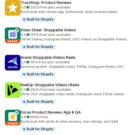
TrustShop: Product Reviews
na 5 gwiazdek
5,0
(332)
•
Free plan available
Łączna liczba recenzji: 332
Build trust with review app, testimonial, store reviews import
Built for Shopify
Video Slider: Shoppable Videos
na 5 gwiazdek
4,9
(347)
•
Free plan available
Łączna liczba recenzji: 347
TikTok Videos, Instagram Reels, UGC Videos as Shoppable Videos
Built for Shopify
Avada Shoppable Videos Reels
na 5 gwiazdek
5,0
(187)
•
Free plan available
Łączna liczba recenzji: 187
Revenue growth: shoppable video, TikTok, Instagram Reels, UGC
Built for Shopify
ReelUp‑Shoppable Videos+Reels
na 5 gwiazdek
5,0
(284)
•
Free plan available
Łączna liczba recenzji: 284
Show UGC shoppable video slider, Instagram reels,TikTok videos
Built for Shopify
Doran Product Reviews App & QA
na 5 gwiazdek
4,9
(688)
•
Free
Łączna liczba recenzji: 688
Build trust with photo & video reviews, star ratings, and Q&A
Built for Shopify