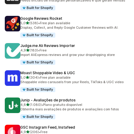
Feeds oficiais de Instagram personalizáveis e que geram vendas
Built for Shopify
Google Reviews Rocket
de 5 estrelas
5,0
(538)
•
Free plan available
538 total de avaliações
Display, Collect, and Reply Google Customer Reviews with AI.
Built for Shopify
Judge.me Ali Reviews Importer
de 5 estrelas
4,9
(183)
•
Free
183 total de avaliações
Import AliExpress reviews and grow your dropshipping store
Built for Shopify
Moast Shoppable Video & UGC
de 5 estrelas
5,0
(304)
•
Free plan available
304 total de avaliações
Shoppable video carousels from your Reels, TikToks & UGC video
Built for Shopify
Junip ‑ Avaliações de produtos
de 5 estrelas
4,8
(1.080)
•
Plano gratuito disponível
1080 total de avaliações
Obtenha mais avaliações de produtos e avaliações com fotos
Built for Shopify
GSC Instagram Feed, Instafeed
de 5 estrelas
4,9
(206)
•
Free
206 total de avaliações