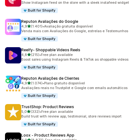
Show Instagram feed on the store with a sleek instafeed widget
Built for Shopify
Reputon Avaliações do Google
de 5 estrelas
4,9
(1.401)
•
Avaliação gratuita disponível
1401 total de avaliações
Venda mais com Avaliações do Google, estrelas e Testemunhos
Built for Shopify
Reelfy‑ Shoppable Videos Reels
de 5 estrelas
4,8
(215)
•
Free plan available
215 total de avaliações
Boost sales using Instagram Reels & TikTok as shoppable videos
Built for Shopify
Reputon Avaliações de Clientes
de 5 estrelas
4,9
(1.074)
•
Plano gratuito disponível
1074 total de avaliações
Avaliações reais no Trustpilot e Google com emails automáticos
Built for Shopify
TrustShop: Product Reviews
de 5 estrelas
5,0
(332)
•
Free plan available
332 total de avaliações
Build trust with review app, testimonial, store reviews import
Built for Shopify
Loox ‑ Product Reviews App
de 5 estrelas