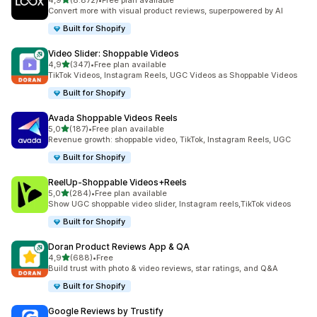
4,9
(8.872)
•
Free plan available
8872 total de avaliações
Convert more with visual product reviews, superpowered by AI
Built for Shopify
Video Slider: Shoppable Videos
de 5 estrelas
4,9
(347)
•
Free plan available
347 total de avaliações
TikTok Videos, Instagram Reels, UGC Videos as Shoppable Videos
Built for Shopify
Avada Shoppable Videos Reels
de 5 estrelas
5,0
(187)
•
Free plan available
187 total de avaliações
Revenue growth: shoppable video, TikTok, Instagram Reels, UGC
Built for Shopify
ReelUp‑Shoppable Videos+Reels
de 5 estrelas
5,0
(284)
•
Free plan available
284 total de avaliações
Show UGC shoppable video slider, Instagram reels,TikTok videos
Built for Shopify
Doran Product Reviews App & QA
de 5 estrelas
4,9
(688)
•
Free
688 total de avaliações
Build trust with photo & video reviews, star ratings, and Q&A
Built for Shopify
Google Reviews by Trustify