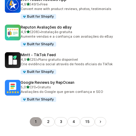
de 5 estrelas
4,9
(491)
•
Free
491 total de avaliações
Convert more with product reviews, photos, testimonials
Built for Shopify
Reputon Avaliações do eBay
de 5 estrelas
4,9
(208)
•
Instalação gratuita
208 total de avaliações
Aumente vendas e a confiança com avaliações do eBay
Built for Shopify
Mintt ‑ TikTok Feed
de 5 estrelas
4,9
(25)
•
Plano gratuito disponível
25 total de avaliações
Crie evidência social através de feeds oficiais do TikTok
Built for Shopify
Google Reviews by RepOcean
de 5 estrelas
5,0
(31)
•
Gratuito
31 total de avaliações
Avaliações do Google que geram confiança e SEO
Built for Shopify
1
2
3
4
15