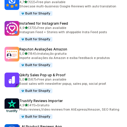
de 5 estrelas
4,7
(122)
•
Free plan available
122 total de avaliações
Showcase multi-business Google Reviews with auto translation
Built for Shopify
Instafeed for Instagram Feed
de 5 estrelas
4,9
(373)
•
Free plan available
373 total de avaliações
Instagram Feed + Stories with shoppable Insta Feed posts
Built for Shopify
Reputon Avaliações Amazon
de 5 estrelas
5,0
(184)
•
Instalação gratuita
184 total de avaliações
Importe avaliações da Amazon e exiba feedback e produtos
Built for Shopify
Qikify Sales Pop up & Proof
de 5 estrelas
5,0
(567)
•
Free plan available
567 total de avaliações
Boost sales with newsletter popup, sales pop, social proof.
Built for Shopify
Trustify Reviews Importer
de 5 estrelas
4,9
(411)
•
Gratuito
411 total de avaliações
Photo reviews,Video reviews from AliExpress/Amazon, SEO Rating
Built for Shopify
LAI Product Reviews App