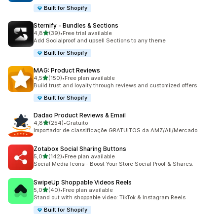
Built for Shopify
Sternify ‑ Bundles & Sections
de 5 estrelas
4,8
(39)
•
Free trial available
39 total de avaliações
Add Socialproof and upsell Sections to any theme
Built for Shopify
MAG: Product Reviews
de 5 estrelas
4,5
(150)
•
Free plan available
150 total de avaliações
Build trust and loyalty through reviews and customized offers
Built for Shopify
Dadao Product Reviews & Email
de 5 estrelas
4,8
(254)
•
Gratuito
254 total de avaliações
Importador de classificaçõe GRATUITOS da AMZ/Ali/Mercado
Zotabox Social Sharing Buttons
de 5 estrelas
5,0
(142)
•
Free plan available
142 total de avaliações
Social Media Icons - Boost Your Store Social Proof & Shares.
SwipeUp Shoppable Videos Reels
de 5 estrelas
5,0
(40)
•
Free plan available
40 total de avaliações
Stand out with shoppable video: TikTok & Instagram Reels
Built for Shopify