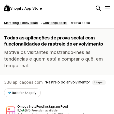
Shopify App Store
Marketing e conversão
Confiança social
Prova social
Todas as aplicações de prova social com
funcionalidades de rastreio do envolvimento
Motive os visitantes mostrando-lhes as
tendências e quem está a comprar o quê, em
tempo real.
338 aplicações com
Rastreio do envolvimento
Limpar
Built for Shopify
Omega InstaFeed Instagram Feed
de 5 estrelas
5,0
(81)
•
Free plan available
81 total de avaliações