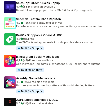
SalesPop: Order & Sales Popup
de 5 estrelas
4,7
(881)
•
Free plan available
881 total de avaliações
Beautiful sales pop-ups to boost SMS & Email Optins growth
Slider de Testemunhos Reputon
de 5 estrelas
4,9
(155)
•
Plano gratuito disponível
155 total de avaliações
Recolha e mostre testemunhos - gere confiança e aumente vendas
ReelPik Shoppable Videos & UGC
de 5 estrelas
4,3
(8)
•
Free
8 total de avaliações
Turn TikTok & Instagram reels into shoppable videos carousel
Built for Shopify
B:Instagram Social Media Icons
de 5 estrelas
4,7
(41)
•
Free plan available
41 total de avaliações
Add Instafeed, Instagramm, WhatsApp & 60+ social share buttons
Built for Shopify
Avantify: Social Media Icons
de 5 estrelas
4,9
(86)
•
Free plan available
86 total de avaliações
Nurture your social media platform with social sharing buttons
Built for Shopify
JOIN: Shoppable Video & UGC
de 5 estrelas
5,0
(18)
•
Free trial available
18 total de avaliações