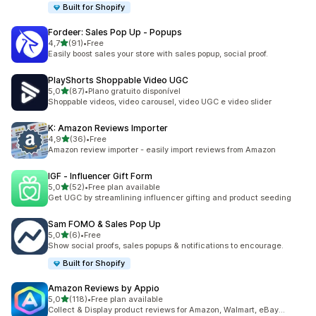
Built for Shopify
Fordeer: Sales Pop Up ‑ Popups
de 5 estrelas
4,7
(91)
•
Free
91 total de avaliações
Easily boost sales your store with sales popup, social proof.
PlayShorts Shoppable Video UGC
de 5 estrelas
5,0
(87)
•
Plano gratuito disponível
87 total de avaliações
Shoppable videos, video carousel, video UGC e video slider
K: Amazon Reviews Importer
de 5 estrelas
4,9
(36)
•
Free
36 total de avaliações
Amazon review importer - easily import reviews from Amazon
IGF ‑ Influencer Gift Form
de 5 estrelas
5,0
(52)
•
Free plan available
52 total de avaliações
Get UGC by streamlining influencer gifting and product seeding
Sam FOMO & Sales Pop Up
de 5 estrelas
5,0
(6)
•
Free
6 total de avaliações
Show social proofs, sales popups & notifications to encourage.
Built for Shopify
Amazon Reviews by Appio
de 5 estrelas
5,0
(118)
•
Free plan available
118 total de avaliações
Collect & Display product reviews for Amazon, Walmart, eBay...