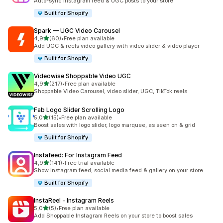
Auto-sync Instagram feed & UGC posts to your store
Built for Shopify
Spark — UGC Video Carousel
de 5 estrelas
4,9
(60)
•
Free plan available
60 total de avaliações
Add UGC & reels video gallery with video slider & video player
Built for Shopify
Videowise Shoppable Video UGC
de 5 estrelas
4,9
(217)
•
Free plan available
217 total de avaliações
Shoppable Video Carousel, video slider, UGC, TikTok reels.
Fab Logo Slider Scrolling Logo
de 5 estrelas
5,0
(15)
•
Free plan available
15 total de avaliações
Boost sales with logo slider, logo marquee, as seen on & grid
Built for Shopify
Instafeed: For Instagram Feed
de 5 estrelas
4,9
(141)
•
Free trial available
141 total de avaliações
Show Instagram feed, social media feed & gallery on your store
Built for Shopify
InstaReel ‑ Instagram Reels
de 5 estrelas
5,0
(5)
•
Free plan available
5 total de avaliações
Add Shoppable Instagram Reels on your store to boost sales