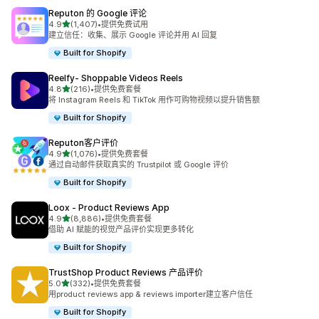
Reputon 的 Google 评论
星（满分 5 星）
4.9
(1,407)
•
提供免费试用
总共 1407 条评论
建立信任：收集、展示 Google 评论并用 AI 回复
Built for Shopify
Reelfy‑ Shoppable Videos Reels
星（满分 5 星）
4.8
(216)
•
提供免费套餐
总共 216 条评论
将 Instagram Reels 和 TikTok 用作可购物视频以提升销售额
Built for Shopify
Reputon客户评价
星（满分 5 星）
4.9
(1,076)
•
提供免费套餐
总共 1076 条评论
通过自动邮件获取真实的 Trustpilot 或 Google 评价
Built for Shopify
Loox ‑ Product Reviews App
星（满分 5 星）
4.9
(8,886)
•
提供免费套餐
总共 8886 条评论
借助 AI 赋能的视觉产品评价实现更多转化
Built for Shopify
TrustShop Product Reviews 产品评价
星（满分 5 星）
5.0
(332)
•
提供免费套餐
总共 332 条评论
用product reviews app & reviews importer建立客户信任
Built for Shopify