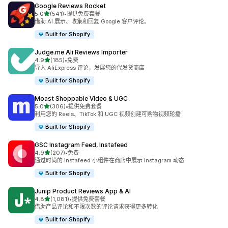
Google Reviews Rocket
星（满分 5 星）
5.0
(541)
•
提供免费套餐
总共 541 条评论
借助 AI 展示、收集和回复 Google 客户评论。
Built for Shopify
Judge.me Ali Reviews Importer
星（满分 5 星）
4.9
(185)
•
免费
总共 185 条评论
导入 AliExpress 评论，发展您的代发货商店
Built for Shopify
Moast Shoppable Video & UGC
星（满分 5 星）
5.0
(306)
•
提供免费套餐
总共 306 条评论
利用您的 Reels、TikTok 和 UGC 视频创建可购物视频轮播
Built for Shopify
GSC Instagram Feed, Instafeed
星（满分 5 星）
4.9
(207)
•
免费
总共 207 条评论
通过时尚的 instafeed 小组件在商店中展示 Instagram 动态
Built for Shopify
Junip Product Reviews App & AI
星（满分 5 星）
4.8
(1,081)
•
提供免费套餐
总共 1081 条评论
借助产品评论和不限次数的评论请求获得更多转化
Built for Shopify