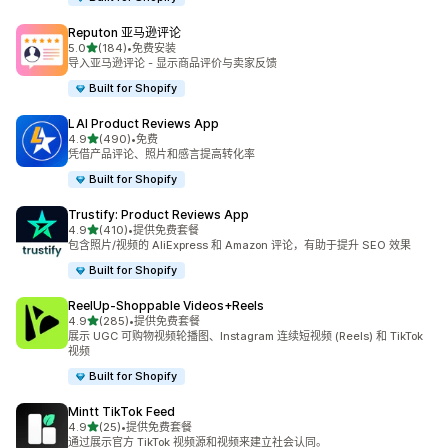
Reputon 亚马逊评论
星（满分 5 星）
5.0
(184)
•
免费安装
总共 184 条评论
导入亚马逊评论 - 显示商品评价与卖家反馈
Built for Shopify
LAI Product Reviews App
星（满分 5 星）
4.9
(490)
•
免费
总共 490 条评论
凭借产品评论、照片和感言提高转化率
Built for Shopify
Trustify: Product Reviews App
星（满分 5 星）
4.9
(410)
•
提供免费套餐
总共 410 条评论
包含照片/视频的 AliExpress 和 Amazon 评论，有助于提升 SEO 效果
Built for Shopify
ReelUp‑Shoppable Videos+Reels
星（满分 5 星）
4.9
(285)
•
提供免费套餐
总共 285 条评论
展示 UGC 可购物视频轮播图、Instagram 连续短视频 (Reels) 和 TikTok
视频
Built for Shopify
Mintt TikTok Feed
星（满分 5 星）
4.9
(25)
•
提供免费套餐
总共 25 条评论
通过展示官方 TikTok 视频源和视频来建立社会认同。