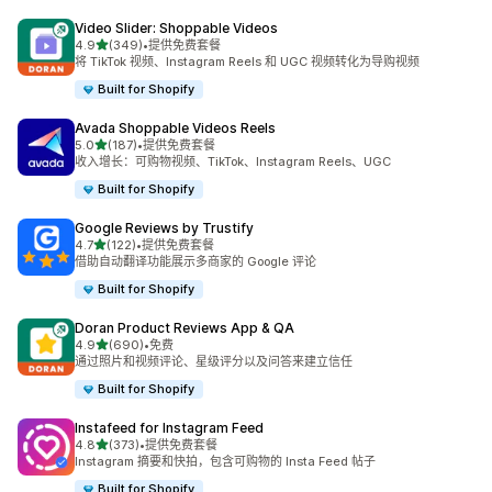
Video Slider: Shoppable Videos
星（满分 5 星）
4.9
(349)
•
提供免费套餐
总共 349 条评论
将 TikTok 视频、Instagram Reels 和 UGC 视频转化为导购视频
Built for Shopify
Avada Shoppable Videos Reels
星（满分 5 星）
5.0
(187)
•
提供免费套餐
总共 187 条评论
收入增长：可购物视频、TikTok、Instagram Reels、UGC
Built for Shopify
Google Reviews by Trustify
星（满分 5 星）
4.7
(122)
•
提供免费套餐
总共 122 条评论
借助自动翻译功能展示多商家的 Google 评论
Built for Shopify
Doran Product Reviews App & QA
星（满分 5 星）
4.9
(690)
•
免费
总共 690 条评论
通过照片和视频评论、星级评分以及问答来建立信任
Built for Shopify
Instafeed for Instagram Feed
星（满分 5 星）
4.8
(373)
•
提供免费套餐
总共 373 条评论
Instagram 摘要和快拍，包含可购物的 Insta Feed 帖子
Built for Shopify