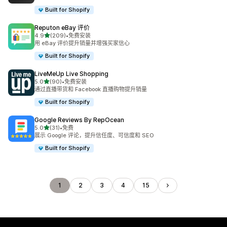
Built for Shopify
Reputon eBay 评价
星（满分 5 星）
4.9
(209)
•
免费安装
总共 209 条评论
用 eBay 评价提升销量并增强买家信心
Built for Shopify
LiveMeUp Live Shopping
星（满分 5 星）
5.0
(90)
•
免费安装
总共 90 条评论
通过直播带货和 Facebook 直播购物提升销量
Built for Shopify
Google Reviews By RepOcean
星（满分 5 星）
5.0
(31)
•
免费
总共 31 条评论
展示 Google 评论，提升信任度、可信度和 SEO
Built for Shopify
1
2
3
4
15