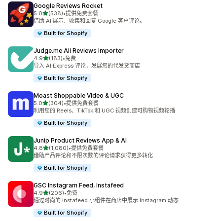
Google Reviews Rocket
星（满分 5 星）
5.0
(538)
•
提供免费套餐
总共 538 条评论
借助 AI 展示、收集和回复 Google 客户评论。
Built for Shopify
Judge.me Ali Reviews Importer
星（满分 5 星）
4.9
(183)
•
免费
总共 183 条评论
导入 AliExpress 评论，发展您的代发货商店
Built for Shopify
Moast Shoppable Video & UGC
星（满分 5 星）
5.0
(304)
•
提供免费套餐
总共 304 条评论
利用您的 Reels、TikTok 和 UGC 视频创建可购物视频轮播
Built for Shopify
Junip Product Reviews App & AI
星（满分 5 星）
4.8
(1,080)
•
提供免费套餐
总共 1080 条评论
借助产品评论和不限次数的评论请求获得更多转化
Built for Shopify
GSC Instagram Feed, Instafeed
星（满分 5 星）
4.9
(206)
•
免费
总共 206 条评论
通过时尚的 instafeed 小组件在商店中展示 Instagram 动态
Built for Shopify