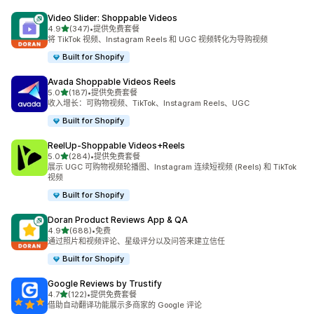
Video Slider: Shoppable Videos
星（满分 5 星）
4.9
(347)
•
提供免费套餐
总共 347 条评论
将 TikTok 视频、Instagram Reels 和 UGC 视频转化为导购视频
Built for Shopify
Avada Shoppable Videos Reels
星（满分 5 星）
5.0
(187)
•
提供免费套餐
总共 187 条评论
收入增长：可购物视频、TikTok、Instagram Reels、UGC
Built for Shopify
ReelUp‑Shoppable Videos+Reels
星（满分 5 星）
5.0
(284)
•
提供免费套餐
总共 284 条评论
展示 UGC 可购物视频轮播图、Instagram 连续短视频 (Reels) 和 TikTok
视频
Built for Shopify
Doran Product Reviews App & QA
星（满分 5 星）
4.9
(688)
•
免费
总共 688 条评论
通过照片和视频评论、星级评分以及问答来建立信任
Built for Shopify
Google Reviews by Trustify
星（满分 5 星）
4.7
(122)
•
提供免费套餐
总共 122 条评论
借助自动翻译功能展示多商家的 Google 评论