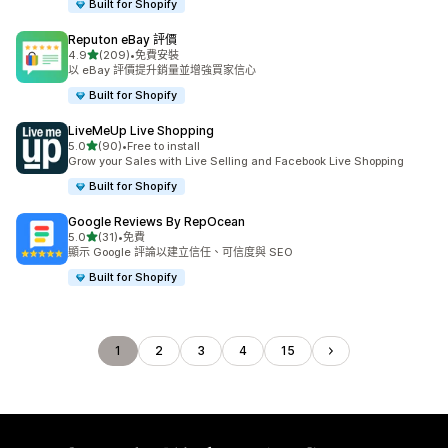
Built for Shopify
Reputon eBay 評價
滿分 5 顆星
4.9
(209)
•
免費安裝
共有 209 則評價
以 eBay 評價提升銷量並增強買家信心
Built for Shopify
LiveMeUp Live Shopping
滿分 5 顆星
5.0
(90)
•
Free to install
共有 90 則評價
Grow your Sales with Live Selling and Facebook Live Shopping
Built for Shopify
Google Reviews By RepOcean
滿分 5 顆星
5.0
(31)
•
免費
共有 31 則評價
顯示 Google 評論以建立信任、可信度與 SEO
Built for Shopify
1
2
3
4
15