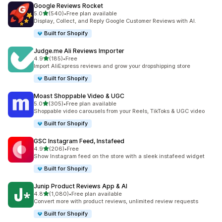
Google Reviews Rocket
滿分 5 顆星
5.0
(540)
•
Free plan available
共有 540 則評價
Display, Collect, and Reply Google Customer Reviews with AI.
Built for Shopify
Judge.me Ali Reviews Importer
滿分 5 顆星
4.9
(185)
•
Free
共有 185 則評價
Import AliExpress reviews and grow your dropshipping store
Built for Shopify
Moast Shoppable Video & UGC
滿分 5 顆星
5.0
(305)
•
Free plan available
共有 305 則評價
Shoppable video carousels from your Reels, TikToks & UGC video
Built for Shopify
GSC Instagram Feed, Instafeed
滿分 5 顆星
4.9
(206)
•
Free
共有 206 則評價
Show Instagram feed on the store with a sleek instafeed widget
Built for Shopify
Junip Product Reviews App & AI
滿分 5 顆星
4.8
(1,080)
•
Free plan available
共有 1080 則評價
Convert more with product reviews, unlimited review requests
Built for Shopify