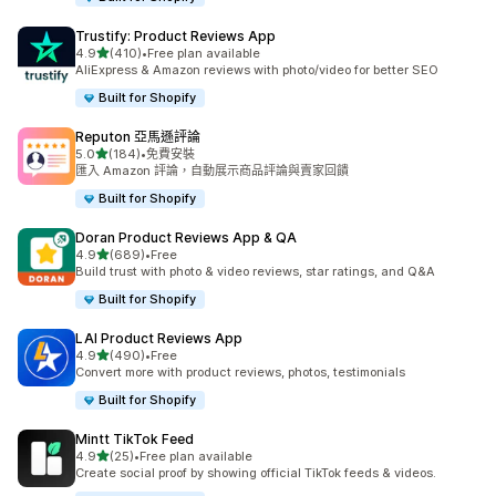
Trustify: Product Reviews App
滿分 5 顆星
4.9
(410)
•
Free plan available
共有 410 則評價
AliExpress & Amazon reviews with photo/video for better SEO
Built for Shopify
Reputon 亞馬遜評論
滿分 5 顆星
5.0
(184)
•
免費安裝
共有 184 則評價
匯入 Amazon 評論，自動展示商品評論與賣家回饋
Built for Shopify
Doran Product Reviews App & QA
滿分 5 顆星
4.9
(689)
•
Free
共有 689 則評價
Build trust with photo & video reviews, star ratings, and Q&A
Built for Shopify
LAI Product Reviews App
滿分 5 顆星
4.9
(490)
•
Free
共有 490 則評價
Convert more with product reviews, photos, testimonials
Built for Shopify
Mintt TikTok Feed
滿分 5 顆星
4.9
(25)
•
Free plan available
共有 25 則評價
Create social proof by showing official TikTok feeds & videos.