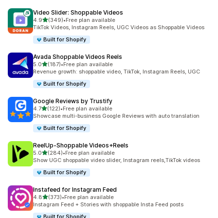
Video Slider: Shoppable Videos
滿分 5 顆星
4.9
(349)
•
Free plan available
共有 349 則評價
TikTok Videos, Instagram Reels, UGC Videos as Shoppable Videos
Built for Shopify
Avada Shoppable Videos Reels
滿分 5 顆星
5.0
(187)
•
Free plan available
共有 187 則評價
Revenue growth: shoppable video, TikTok, Instagram Reels, UGC
Built for Shopify
Google Reviews by Trustify
滿分 5 顆星
4.7
(122)
•
Free plan available
共有 122 則評價
Showcase multi-business Google Reviews with auto translation
Built for Shopify
ReelUp‑Shoppable Videos+Reels
滿分 5 顆星
5.0
(284)
•
Free plan available
共有 284 則評價
Show UGC shoppable video slider, Instagram reels,TikTok videos
Built for Shopify
Instafeed for Instagram Feed
滿分 5 顆星
4.8
(373)
•
Free plan available
共有 373 則評價
Instagram Feed + Stories with shoppable Insta Feed posts
Built for Shopify