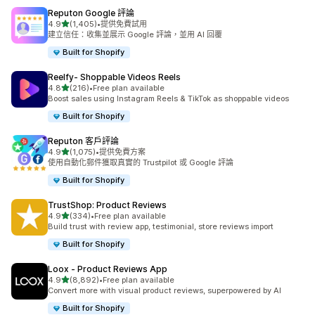
Reputon Google 評論
滿分 5 顆星
4.9
(1,405)
•
提供免費試用
共有 1405 則評價
建立信任：收集並展示 Google 評論，並用 AI 回覆
Built for Shopify
Reelfy‑ Shoppable Videos Reels
滿分 5 顆星
4.8
(216)
•
Free plan available
共有 216 則評價
Boost sales using Instagram Reels & TikTok as shoppable videos
Built for Shopify
Reputon 客戶評論
滿分 5 顆星
4.9
(1,075)
•
提供免費方案
共有 1075 則評價
使用自動化郵件獲取真實的 Trustpilot 或 Google 評論
Built for Shopify
TrustShop: Product Reviews
滿分 5 顆星
4.9
(334)
•
Free plan available
共有 334 則評價
Build trust with review app, testimonial, store reviews import
Built for Shopify
Loox ‑ Product Reviews App
滿分 5 顆星
4.9
(8,892)
•
Free plan available
共有 8892 則評價
Convert more with visual product reviews, superpowered by AI
Built for Shopify