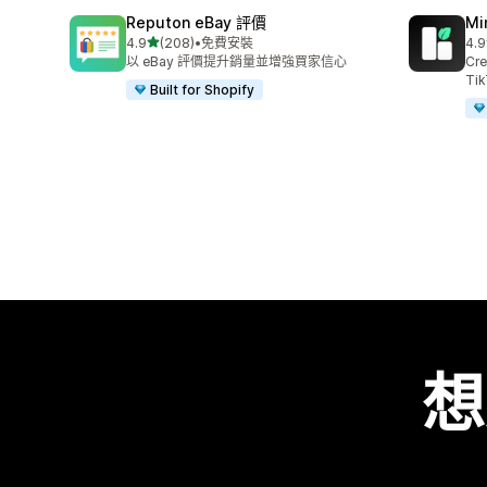
Reputon eBay 評價
Mi
滿分 5 顆星
4.9
(208)
•
免費安裝
4.9
共有 208 則評價
共有
以 eBay 評價提升銷量並增強買家信心
Cre
Tik
Built for Shopify
想