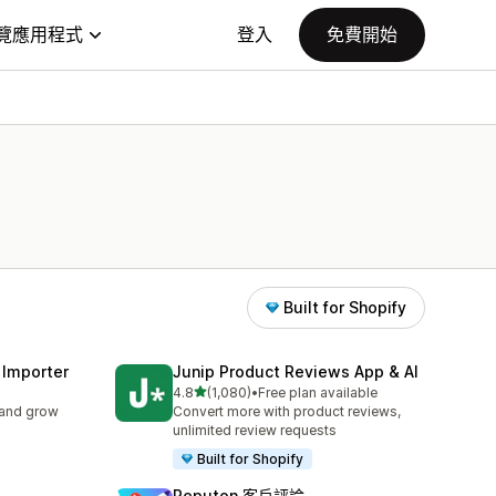
覽應用程式
登入
免費開始
Built for Shopify
 Importer
Junip Product Reviews App & AI
滿分 5 顆星
4.8
(1,080)
•
Free plan available
共有 1080 則評價
 and grow
Convert more with product reviews,
unlimited review requests
Built for Shopify
Reputon 客戶評論