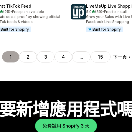
ntt TikTok Feed
LiveMeUp Live Shopp
滿分 5 顆星
滿分 5 顆星
(25)
•
Free plan available
5.0
(89)
•
Free to install
 25 則評價
共有 89 則評價
ate social proof by showing official
Grow your Sales with Live 
Tok feeds & videos.
Facebook Live Shopping
Built for Shopify
Built for Shopify
下一頁
1
2
3
4
…
15
要新增應用程式
免費試用 Shopify 3 天