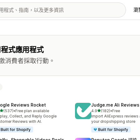
瀏
用程式應用程式
激消費者採取行動。
ogle Reviews Rocket
Judge.me Ali Reviews
滿分 5 顆星
滿分 5 顆星
(537)
•
Free plan available
4.9
(182)
•
Free
 537 則評價
共有 182 則評價
play, Collect, and Reply Google
Import AliExpress reviews
tomer Reviews with AI.
your dropshipping store
Built for Shopify
Built for Shopify
elfy‑ Shoppable Videos Reels
Reputon Google 評論