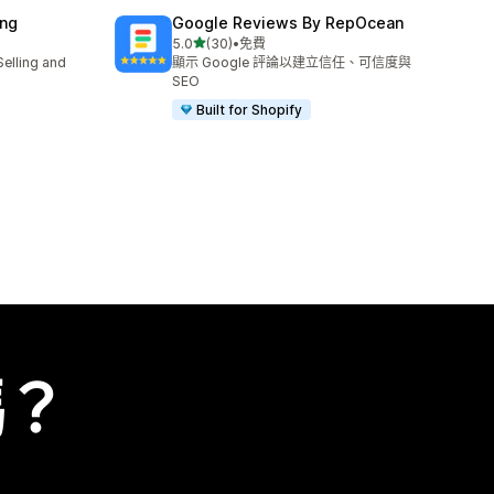
ing
Google Reviews By RepOcean
滿分 5 顆星
5.0
(30)
•
免費
共有 30 則評價
Selling and
顯示 Google 評論以建立信任、可信度與
SEO
Built for Shopify
嗎？