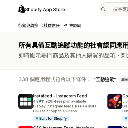
Shopify App Store
行銷與轉換
社群信任
社會認同
所有具備互動追蹤功能的社會認同應
即時顯示熱門商品及其他人購買的品項，刺
338 個應用程式符合以下條件：
互動追蹤
清除
Instafeed ‑ Instagram Feed
Go
滿分 5 顆星
4.9
(1,929)
•
Free plan available
5.0
共有 1929 則評價
共有
Display Instagram feeds, Reels & Insta
Dis
UGC as shoppable videos
Cus
Built for Shopify
GSC Instagram Feed, Instafeed
Re