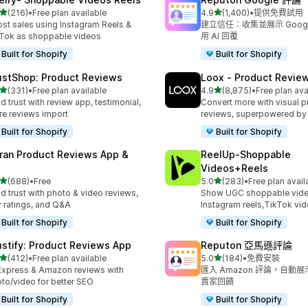
滿分 5 顆星
滿分 5 顆星
(216)
•
Free plan available
4.9
(1,400)
•
提供免費試用
 216 則評價
共有 1400 則評價
st sales using Instagram Reels &
建立信任：收集並展示 Goog
Tok as shoppable videos
用 AI 回覆
Built for Shopify
Built for Shopify
ustShop: Product Reviews
Loox ‑ Product Revie
滿分 5 顆星
滿分 5 顆星
(331)
•
Free plan available
4.9
(8,875)
•
Free plan ava
 331 則評價
共有 8875 則評價
ld trust with review app, testimonial,
Convert more with visual p
re reviews import
reviews, superpowered by
Built for Shopify
Built for Shopify
ran Product Reviews App &
ReelUp‑Shoppable
Videos+Reels
滿分 5 顆星
滿分 5 顆星
(688)
•
Free
5.0
(283)
•
Free plan avail
 688 則評價
共有 283 則評價
ld trust with photo & video reviews,
Show UGC shoppable video
r ratings, and Q&A
Instagram reels,TikTok vi
Built for Shopify
Built for Shopify
ustify: Product Reviews App
Reputon 亞馬遜評論
滿分 5 顆星
滿分 5 顆星
(412)
•
Free plan available
5.0
(184)
•
免費安裝
 412 則評價
共有 184 則評價
Express & Amazon reviews with
匯入 Amazon 評論，自動
to/video for better SEO
賣家回饋
Built for Shopify
Built for Shopify