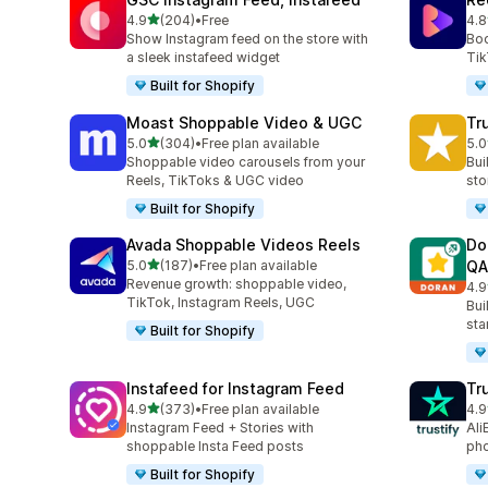
滿分 5 顆星
4.9
(204)
•
Free
4.8
共有 204 則評價
共有
Show Instagram feed on the store with
Boo
a sleek instafeed widget
Tik
Built for Shopify
Moast Shoppable Video & UGC
Tr
滿分 5 顆星
5.0
(304)
•
Free plan available
5.0
共有 304 則評價
共有
Shoppable video carousels from your
Bui
Reels, TikToks & UGC video
sto
Built for Shopify
Avada Shoppable Videos Reels
Do
滿分 5 顆星
5.0
(187)
•
Free plan available
QA
共有 187 則評價
Revenue growth: shoppable video,
4.9
共有
TikTok, Instagram Reels, UGC
Bui
sta
Built for Shopify
Instafeed for Instagram Feed
Tr
滿分 5 顆星
4.9
(373)
•
Free plan available
4.9
共有 373 則評價
共有
Instagram Feed + Stories with
Ali
shoppable Insta Feed posts
pho
Built for Shopify