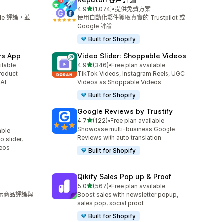
滿分 5 顆星
4.9
(1,074)
•
提供免費方案
共有 1074 則評價
le 評論，並
使用自動化郵件獲取真實的 Trustpilot 或
Google 評論
Built for Shopify
ws App
Video Slider: Shoppable Videos
滿分 5 顆星
ilable
4.9
(346)
•
Free plan available
共有 346 則評價
roduct
TikTok Videos, Instagram Reels, UGC
 AI
Videos as Shoppable Videos
Built for Shopify
Google Reviews by Trustify
滿分 5 顆星
4.7
(122)
•
Free plan available
共有 122 則評價
Showcase multi-business Google
able
Reviews with auto translation
 slider,
deos
Built for Shopify
Qikify Sales Pop up & Proof
滿分 5 顆星
5.0
(567)
•
Free plan available
共有 567 則評價
展示商品評論與
Boost sales with newsletter popup,
sales pop, social proof.
Built for Shopify