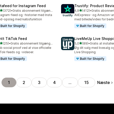
stafeed for Instagram Feed
Trustify: Product Rev
ud af 5 stjerner
ud af 5 stjerner
(372)
•
Gratis abonnement tilgængeligt
4,9
(412)
•
 anmeldelser i alt
412 anmeldelser i alt
tagram-feed og -historier med Insta
AliExpress- og Amazon-a
d-opslag med købsfunktion
med billede/video for bed
Built for Shopify
Built for Shopify
ntt TikTok Feed
LiveMeUp Live Shopp
ud af 5 stjerner
ud af 5 stjerner
(25)
•
Gratis abonnement tilgængeligt
5,0
(89)
•
Gratis at installe
anmeldelser i alt
89 anmeldelser i alt
b social proof ved at vise officielle
Øg dit salg med livesalg 
Tok-feeds og -videoer.
Live Shopping
Built for Shopify
Built for Shopify
Næste
1
2
3
4
…
15