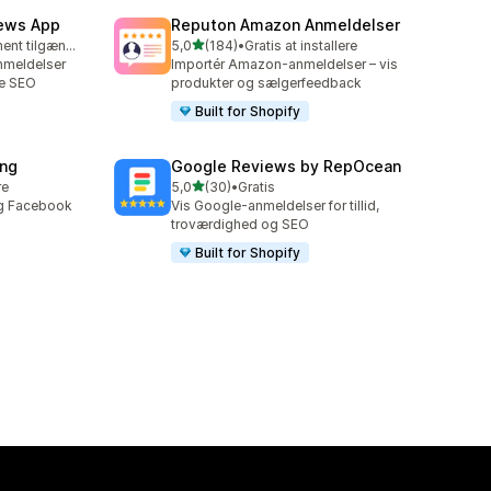
iews App
Reputon Amazon Anmeldelser
ud af 5 stjerner
Gratis abonnement tilgængeligt
5,0
(184)
•
Gratis at installere
184 anmeldelser i alt
nmeldelser
Importér Amazon-anmeldelser – vis
re SEO
produkter og sælgerfeedback
Built for Shopify
ing
Google Reviews by RepOcean
ud af 5 stjerner
re
5,0
(30)
•
Gratis
30 anmeldelser i alt
og Facebook
Vis Google-anmeldelser for tillid,
troværdighed og SEO
Built for Shopify