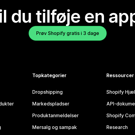
il du tilføje en ap
Prøv Shopify gratis i 3 dage
Topkategorier
Ressourcer
Dropshipping
Shopify Hjæ
dukter
Markedspladser
API-dokume
Produktanmeldelser
Shopify Co
g
Mersalg og sampak
Research