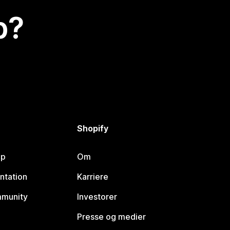
p?
Shopify
lp
Om
ntation
Karriere
mmunity
Investorer
Presse og medier