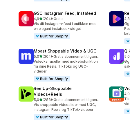
GSC Instagram Feed, Instafeed
Re
ud af 5 stjerner
4,9
(204)
•
Gratis
4,8
204 anmeldelser i alt
216
Vis dit Instagram-feed i butikken med
Øg 
en elegant instafeed-widget
Ree
køb
Built for Shopify
Moast Shoppable Video & UGC
Qi
ud af 5 stjerner
5,0
(304)
•
Gratis abonnement tilgængeligt
5,0
304 anmeldelser i alt
567
Videokarruseller med indkøbsfunktion
Øg 
fra dine Reels, TikToks og UGC-
sal
videoer
Built for Shopify
ReelUp‑Shoppable
Vi
Videos+Reels
4,9
346
Tik
ud af 5 stjerner
5,0
(283)
•
Gratis abonnement tilgængeligt
283 anmeldelser i alt
vid
Vis shoppable videoslider med UGC,
Instagram Reels og TikTok-videoer
Built for Shopify