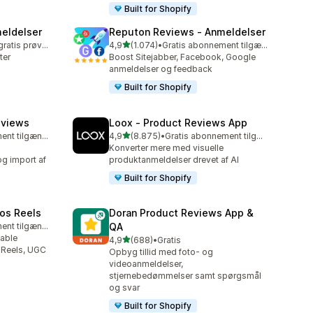
Built for Shopify
eldelser
Reputon Reviews ‑ Anmeldelser
ud af 5 stjerner
Mulighed for gratis prøveperiode
4,9
(1.074)
•
Gratis abonnement tilgængeligt
1074 anmeldelser i alt
ter
Boost Sitejabber, Facebook, Google
anmeldelser og feedback
Built for Shopify
eviews
Loox ‑ Product Reviews App
ud af 5 stjerner
Gratis abonnement tilgængeligt
4,9
(8.875)
•
Gratis abonnement tilgængeligt
8875 anmeldelser i alt
Konverter mere med visuelle
og import af
produktanmeldelser drevet af AI
Built for Shopify
os Reels
Doran Product Reviews App &
Gratis abonnement tilgængeligt
QA
able
ud af 5 stjerner
4,9
(688)
•
Gratis
688 anmeldelser i alt
 Reels, UGC
Opbyg tillid med foto- og
videoanmeldelser,
stjernebedømmelser samt spørgsmål
og svar
Built for Shopify