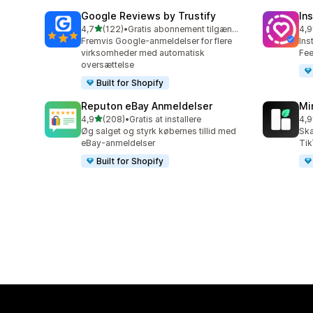
Google Reviews by Trustify
In
ud af 5 stjerner
4,7
(122)
•
Gratis abonnement tilgængeligt
4,9
122 anmeldelser i alt
372
Fremvis Google-anmeldelser for flere
Ins
virksomheder med automatisk
Fee
oversættelse
Built for Shopify
Reputon eBay Anmeldelser
Mi
ud af 5 stjerner
4,9
(208)
•
Gratis at installere
4,9
208 anmeldelser i alt
25 
Øg salget og styrk købernes tillid med
Ska
eBay-anmeldelser
Tik
Built for Shopify