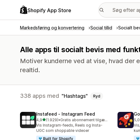
Shopify App Store
Markedsføring og konvertering
Social tillid
Socialt be
Alle apps til socialt bevis med fun
Motiver kunderne ved at vise, hvad der er
realtid.
338 apps med
Hashtags
Ryd
Instafeed ‑ Instagram Feed
Go
ud af 5 stjerner
4,9
(1.929)
•
Gratis abonnement tilgængeligt
5,0
1929 anmeldelser i alt
537
Vis Instagram-feeds, Reels og Insta-
Vis
UGC som shoppable videoer
kun
Built for Shopify