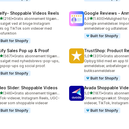
elfy‑ Shoppable Videos Reels
Google Reviews ‑ Anm
ud af 5 stjerner
ud af 5 stjerner
(216)
•
Gratis abonnement tilgængeligt
4,9
(1.400)
•
 anmeldelser i alt
1400 anmeldelser i alt
salget ved at bruge Instagram
Google anmeldelser. Impor
ls og TikTok som videoer med
anmeldelser og udtalelser.
sfunktion
Built for Shopify
Built for Shopify
kify Sales Pop up & Proof
TrustShop: Product R
ud af 5 stjerner
ud af 5 stjerner
(567)
•
Gratis abonnement tilgængeligt
5,0
(331)
•
 anmeldelser i alt
331 anmeldelser i alt
salget med nyhedsbrevs-pop-ups,
Opbyg tillid med en app til
gspop-ups og social proof.
anmeldelser, anbefalinger 
butiksanmeldelser
Built for Shopify
Built for Shopify
deo Slider: Shoppable Videos
Avada Shoppable Vide
ud af 5 stjerner
ud af 5 stjerner
(346)
•
Gratis abonnement tilgængeligt
5,0
(187)
•
 anmeldelser i alt
187 anmeldelser i alt
Tok-videoer, Instagram Reels, UGC-
Omsætningsvækst: Shopp
eoer som shoppable videoer
videoer, TikTok, Instagram
Built for Shopify
Built for Shopify