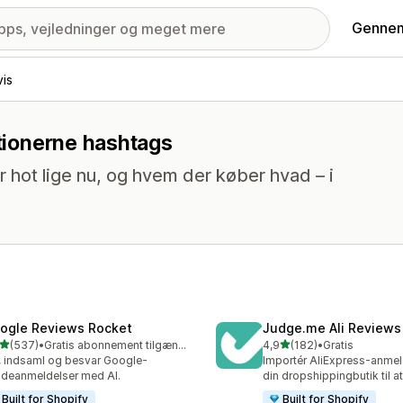
Gennem
vis
ktionerne hashtags
 hot lige nu, og hvem der køber hvad – i
ogle Reviews Rocket
Judge.me Ali Reviews
ud af 5 stjerner
ud af 5 stjerner
(537)
•
Gratis abonnement tilgængeligt
4,9
(182)
•
Gratis
 anmeldelser i alt
182 anmeldelser i alt
, indsaml og besvar Google-
Importér AliExpress-anmeld
deanmeldelser med AI.
din dropshippingbutik til a
Built for Shopify
Built for Shopify