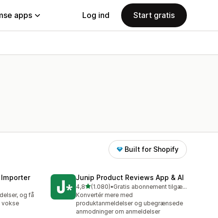
se apps
Log ind
Start gratis
Built for Shopify
 Importer
Junip Product Reviews App & AI
ud af 5 stjerner
4,8
(1.080)
•
Gratis abonnement tilgængeligt
1080 anmeldelser i alt
elser, og få
Konvertér mere med
t vokse
produktanmeldelser og ubegrænsede
anmodninger om anmeldelser