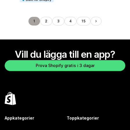
1
2
3
4
15
Vill du lägga till en app?
Prova Shopify gratis i 3 dagar
Appkategorier
Toppkategorier