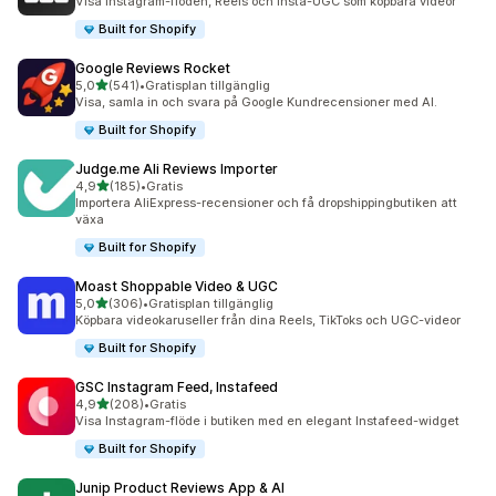
Visa Instagram-flöden, Reels och Insta-UGC som köpbara videor
Built for Shopify
Google Reviews Rocket
av 5 stjärnor
5,0
(541)
•
Gratisplan tillgänglig
541 recensioner totalt
Visa, samla in och svara på Google Kundrecensioner med AI.
Built for Shopify
Judge.me Ali Reviews Importer
av 5 stjärnor
4,9
(185)
•
Gratis
185 recensioner totalt
Importera AliExpress-recensioner och få dropshippingbutiken att
växa
Built for Shopify
Moast Shoppable Video & UGC
av 5 stjärnor
5,0
(306)
•
Gratisplan tillgänglig
306 recensioner totalt
Köpbara videokaruseller från dina Reels, TikToks och UGC-videor
Built for Shopify
GSC Instagram Feed, Instafeed
av 5 stjärnor
4,9
(208)
•
Gratis
208 recensioner totalt
Visa Instagram-flöde i butiken med en elegant Instafeed-widget
Built for Shopify
Junip Product Reviews App & AI