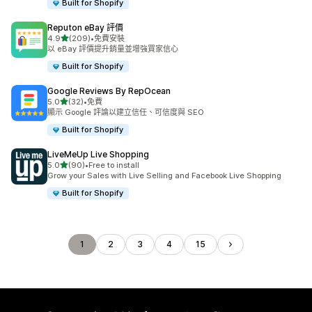
Built for Shopify
Reputon eBay 評價
滿分 5 顆星
4.9
(209)
•
免費安裝
共有 209 則評價
以 eBay 評價提升銷量並增強買家信心
Built for Shopify
Google Reviews By RepOcean
滿分 5 顆星
5.0
(32)
•
免費
共有 32 則評價
顯示 Google 評論以建立信任、可信度與 SEO
Built for Shopify
LiveMeUp Live Shopping
滿分 5 顆星
5.0
(90)
•
Free to install
共有 90 則評價
Grow your Sales with Live Selling and Facebook Live Shopping
Built for Shopify
1
2
3
4
15