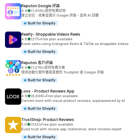
Reputon Google 評論
滿分 5 顆星
4.9
(1,406)
•
提供免費試用
共有 1406 則評價
建立信任：收集並展示 Google 評論，並用 AI 回覆
Built for Shopify
Reelfy‑ Shoppable Videos Reels
滿分 5 顆星
4.8
(217)
•
Free plan available
共有 217 則評價
Boost sales using Instagram Reels & TikTok as shoppable videos
Built for Shopify
Reputon 客戶評論
滿分 5 顆星
4.9
(1,076)
•
提供免費方案
共有 1076 則評價
使用自動化郵件獲取真實的 Trustpilot 或 Google 評論
Built for Shopify
Loox ‑ Product Reviews App
滿分 5 顆星
4.9
(8,898)
•
Free plan available
共有 8898 則評價
Convert more with visual product reviews, superpowered by AI
Built for Shopify
TrustShop: Product Reviews
滿分 5 顆星
5.0
(332)
•
Free plan available
共有 332 則評價
Build trust with review app, testimonial, store reviews import
Built for Shopify