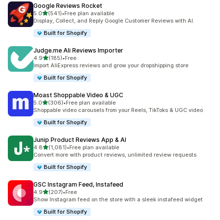
Google Reviews Rocket
滿分 5 顆星
5.0
(541)
•
Free plan available
共有 541 則評價
Display, Collect, and Reply Google Customer Reviews with AI.
Built for Shopify
Judge.me Ali Reviews Importer
滿分 5 顆星
4.9
(185)
•
Free
共有 185 則評價
Import AliExpress reviews and grow your dropshipping store
Built for Shopify
Moast Shoppable Video & UGC
滿分 5 顆星
5.0
(306)
•
Free plan available
共有 306 則評價
Shoppable video carousels from your Reels, TikToks & UGC video
Built for Shopify
Junip Product Reviews App & AI
滿分 5 顆星
4.8
(1,081)
•
Free plan available
共有 1081 則評價
Convert more with product reviews, unlimited review requests
Built for Shopify
GSC Instagram Feed, Instafeed
滿分 5 顆星
4.9
(207)
•
Free
共有 207 則評價
Show Instagram feed on the store with a sleek instafeed widget
Built for Shopify