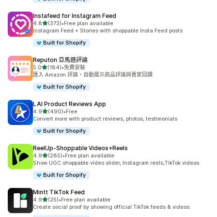
Instafeed for Instagram Feed
滿分 5 顆星
4.8
(373)
•
Free plan available
共有 373 則評價
Instagram Feed + Stories with shoppable Insta Feed posts
Built for Shopify
Reputon 亞馬遜評論
滿分 5 顆星
5.0
(184)
•
免費安裝
共有 184 則評價
匯入 Amazon 評論，自動展示商品評論與賣家回饋
Built for Shopify
LAI Product Reviews App
滿分 5 顆星
4.9
(490)
•
Free
共有 490 則評價
Convert more with product reviews, photos, testimonials
Built for Shopify
ReelUp‑Shoppable Videos+Reels
滿分 5 顆星
4.9
(285)
•
Free plan available
共有 285 則評價
Show UGC shoppable video slider, Instagram reels,TikTok videos
Built for Shopify
Mintt TikTok Feed
滿分 5 顆星
4.9
(25)
•
Free plan available
共有 25 則評價
Create social proof by showing official TikTok feeds & videos.