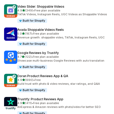
Video Slider: Shoppable Videos
滿分 5 顆星
4.9
(349)
•
Free plan available
共有 349 則評價
TikTok Videos, Instagram Reels, UGC Videos as Shoppable Videos
Built for Shopify
Avada Shoppable Videos Reels
滿分 5 顆星
5.0
(187)
•
Free plan available
共有 187 則評價
Revenue growth: shoppable video, TikTok, Instagram Reels, UGC
Built for Shopify
Google Reviews by Trustify
滿分 5 顆星
4.7
(122)
•
Free plan available
共有 122 則評價
Showcase multi-business Google Reviews with auto translation
Built for Shopify
Doran Product Reviews App & QA
滿分 5 顆星
4.9
(690)
•
Free
共有 690 則評價
Build trust with photo & video reviews, star ratings, and Q&A
Built for Shopify
Trustify: Product Reviews App
滿分 5 顆星
4.9
(411)
•
Free plan available
共有 411 則評價
AliExpress & Amazon reviews with photo/video for better SEO
Built for Shopify