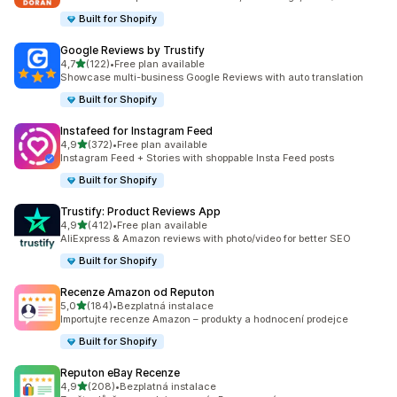
Built for Shopify
Google Reviews by Trustify
z 5 hvězd
4,7
(122)
•
Free plan available
Celkový počet recenzí: 122
Showcase multi-business Google Reviews with auto translation
Built for Shopify
Instafeed for Instagram Feed
z 5 hvězd
4,9
(372)
•
Free plan available
Celkový počet recenzí: 372
Instagram Feed + Stories with shoppable Insta Feed posts
Built for Shopify
Trustify: Product Reviews App
z 5 hvězd
4,9
(412)
•
Free plan available
Celkový počet recenzí: 412
AliExpress & Amazon reviews with photo/video for better SEO
Built for Shopify
Recenze Amazon od Reputon
z 5 hvězd
5,0
(184)
•
Bezplatná instalace
Celkový počet recenzí: 184
Importujte recenze Amazon – produkty a hodnocení prodejce
Built for Shopify
Reputon eBay Recenze
z 5 hvězd
4,9
(208)
•
Bezplatná instalace
Celkový počet recenzí: 208