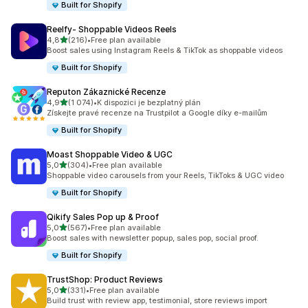
Built for Shopify
Reelfy‑ Shoppable Videos Reels
z 5 hvězd
4,8
(216)
•
Free plan available
Celkový počet recenzí: 216
Boost sales using Instagram Reels & TikTok as shoppable videos
Built for Shopify
Reputon Zákaznické Recenze
z 5 hvězd
4,9
(1 074)
•
K dispozici je bezplatný plán
Celkový počet recenzí: 1074
Získejte pravé recenze na Trustpilot a Google díky e-mailům
Built for Shopify
Moast Shoppable Video & UGC
z 5 hvězd
5,0
(304)
•
Free plan available
Celkový počet recenzí: 304
Shoppable video carousels from your Reels, TikToks & UGC video
Built for Shopify
Qikify Sales Pop up & Proof
z 5 hvězd
5,0
(567)
•
Free plan available
Celkový počet recenzí: 567
Boost sales with newsletter popup, sales pop, social proof.
Built for Shopify
TrustShop: Product Reviews
z 5 hvězd
5,0
(331)
•
Free plan available
Celkový počet recenzí: 331
Build trust with review app, testimonial, store reviews import