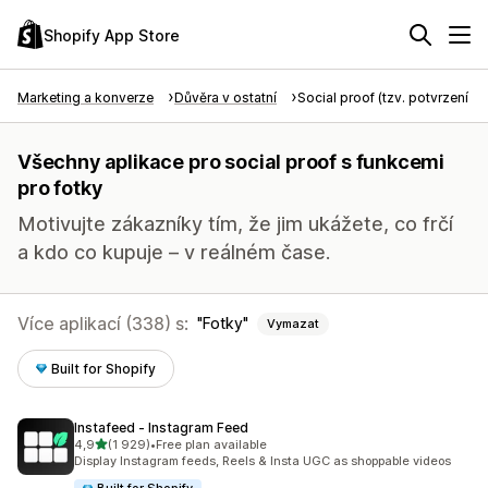
Shopify App Store
Marketing a konverze
Důvěra v ostatní
Social proof (tzv. potvrzení tře
Všechny aplikace pro social proof s funkcemi
pro fotky
Motivujte zákazníky tím, že jim ukážete, co frčí
a kdo co kupuje – v reálném čase.
Více aplikací (338) s:
Fotky
Vymazat
Built for Shopify
Instafeed ‑ Instagram Feed
z 5 hvězd
4,9
(1 929)
•
Free plan available
Celkový počet recenzí: 1929
Display Instagram feeds, Reels & Insta UGC as shoppable videos