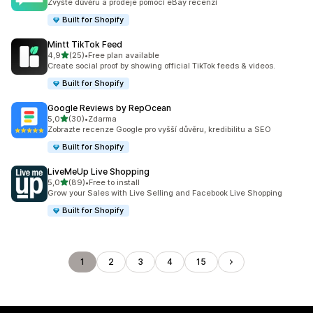
Zvyšte důvěru a prodeje pomocí eBay recenzí
Built for Shopify
Mintt TikTok Feed
z 5 hvězd
4,9
(25)
•
Free plan available
Celkový počet recenzí: 25
Create social proof by showing official TikTok feeds & videos.
Built for Shopify
Google Reviews by RepOcean
z 5 hvězd
5,0
(30)
•
Zdarma
Celkový počet recenzí: 30
Zobrazte recenze Google pro vyšší důvěru, kredibilitu a SEO
Built for Shopify
LiveMeUp Live Shopping
z 5 hvězd
5,0
(89)
•
Free to install
Celkový počet recenzí: 89
Grow your Sales with Live Selling and Facebook Live Shopping
Built for Shopify
1
2
3
4
15