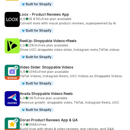
Built for Shopify
Loox ‑ Product Reviews App
z 5 hvězd
4,9
(8 874)
•
Free plan available
Celkový počet recenzí: 8874
Convert more with visual product reviews, superpowered by AI
Built for Shopify
ReelUp‑Shoppable Videos+Reels
z 5 hvězd
5,0
(283)
•
Free plan available
Celkový počet recenzí: 283
Show UGC shoppable video slider, Instagram reels,TikTok videos
Built for Shopify
Video Slider: Shoppable Videos
z 5 hvězd
4,9
(346)
•
Free plan available
Celkový počet recenzí: 346
TikTok Videos, Instagram Reels, UGC Videos as Shoppable Videos
Built for Shopify
Avada Shoppable Videos Reels
z 5 hvězd
5,0
(187)
•
Free plan available
Celkový počet recenzí: 187
Revenue growth: shoppable video, TikTok, Instagram Reels, UGC
Built for Shopify
Doran Product Reviews App & QA
z 5 hvězd
4,9
(688)
•
Free
Celkový počet recenzí: 688
Build trust with photo & video reviews, star ratings, and Q&A