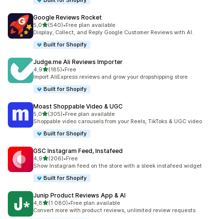
Built for Shopify
Google Reviews Rocket
z 5 hvězd
5,0
(540)
•
Free plan available
Celkový počet recenzí: 540
Display, Collect, and Reply Google Customer Reviews with AI.
Built for Shopify
Judge.me Ali Reviews Importer
z 5 hvězd
4,9
(185)
•
Free
Celkový počet recenzí: 185
Import AliExpress reviews and grow your dropshipping store
Built for Shopify
Moast Shoppable Video & UGC
z 5 hvězd
5,0
(305)
•
Free plan available
Celkový počet recenzí: 305
Shoppable video carousels from your Reels, TikToks & UGC video
Built for Shopify
GSC Instagram Feed, Instafeed
z 5 hvězd
4,9
(206)
•
Free
Celkový počet recenzí: 206
Show Instagram feed on the store with a sleek instafeed widget
Built for Shopify
Junip Product Reviews App & AI
z 5 hvězd
4,8
(1 080)
•
Free plan available
Celkový počet recenzí: 1080
Convert more with product reviews, unlimited review requests