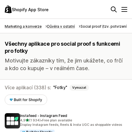
Shopify App Store
Marketing a konverze
Důvěra v ostatní
Social proof (tzv. potvrzení tře
Všechny aplikace pro social proof s funkcemi
pro fotky
Motivujte zákazníky tím, že jim ukážete, co frčí
a kdo co kupuje – v reálném čase.
Více aplikací (338) s:
Fotky
Vymazat
Built for Shopify
Instafeed ‑ Instagram Feed
z 5 hvězd
4,9
(1 934)
•
Free plan available
Celkový počet recenzí: 1934
Display Instagram feeds, Reels & Insta UGC as shoppable videos