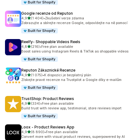
Built for Shopify
Google recenze od Reputon
z 5 hvězd
4,9
(1 404)
•
Zkušební verze zdarma
Celkový počet recenzí: 1404
Zobrazujte a sbírejte recenze Google, odpovídejte na ně pomocí
Built for Shopify
Reelfy‑ Shoppable Videos Reels
z 5 hvězd
4,8
(216)
•
Free plan available
Celkový počet recenzí: 216
Boost sales using Instagram Reels & TikTok as shoppable videos
Built for Shopify
Reputon Zákaznické Recenze
z 5 hvězd
4,9
(1 075)
•
K dispozici je bezplatný plán
Celkový počet recenzí: 1075
Získejte pravé recenze na Trustpilot a Google díky e-mailům
Built for Shopify
TrustShop: Product Reviews
z 5 hvězd
4,9
(334)
•
Free plan available
Celkový počet recenzí: 334
Build trust with review app, testimonial, store reviews import
Built for Shopify
Loox ‑ Product Reviews App
z 5 hvězd
4,9
(8 890)
•
Free plan available
Celkový počet recenzí: 8890
Convert more with visual product reviews, superpowered by AI