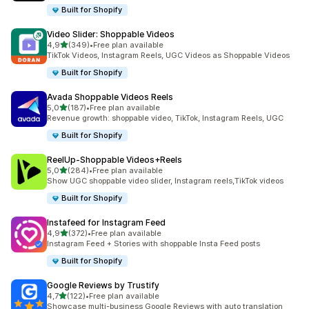
Built for Shopify
Video Slider: Shoppable Videos
z 5 hvězd
4,9
(349)
•
Free plan available
Celkový počet recenzí: 349
TikTok Videos, Instagram Reels, UGC Videos as Shoppable Videos
Built for Shopify
Avada Shoppable Videos Reels
z 5 hvězd
5,0
(187)
•
Free plan available
Celkový počet recenzí: 187
Revenue growth: shoppable video, TikTok, Instagram Reels, UGC
Built for Shopify
ReelUp‑Shoppable Videos+Reels
z 5 hvězd
5,0
(284)
•
Free plan available
Celkový počet recenzí: 284
Show UGC shoppable video slider, Instagram reels,TikTok videos
Built for Shopify
Instafeed for Instagram Feed
z 5 hvězd
4,9
(372)
•
Free plan available
Celkový počet recenzí: 372
Instagram Feed + Stories with shoppable Insta Feed posts
Built for Shopify
Google Reviews by Trustify
z 5 hvězd
4,7
(122)
•
Free plan available
Celkový počet recenzí: 122
Showcase multi-business Google Reviews with auto translation