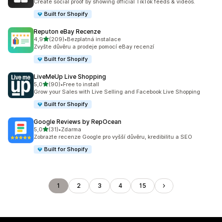
Create social proof by showing official TikTok feeds & videos.
Built for Shopify
Reputon eBay Recenze
z 5 hvězd
4,9
(209)
•
Bezplatná instalace
Celkový počet recenzí: 209
Zvyšte důvěru a prodeje pomocí eBay recenzí
Built for Shopify
LiveMeUp Live Shopping
z 5 hvězd
5,0
(90)
•
Free to install
Celkový počet recenzí: 90
Grow your Sales with Live Selling and Facebook Live Shopping
Built for Shopify
Google Reviews by RepOcean
z 5 hvězd
5,0
(31)
•
Zdarma
Celkový počet recenzí: 31
Zobrazte recenze Google pro vyšší důvěru, kredibilitu a SEO
Built for Shopify
1
2
3
4
15