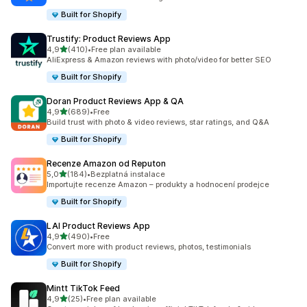
Built for Shopify
Trustify: Product Reviews App
z 5 hvězd
4,9
(410)
•
Free plan available
Celkový počet recenzí: 410
AliExpress & Amazon reviews with photo/video for better SEO
Built for Shopify
Doran Product Reviews App & QA
z 5 hvězd
4,9
(689)
•
Free
Celkový počet recenzí: 689
Build trust with photo & video reviews, star ratings, and Q&A
Built for Shopify
Recenze Amazon od Reputon
z 5 hvězd
5,0
(184)
•
Bezplatná instalace
Celkový počet recenzí: 184
Importujte recenze Amazon – produkty a hodnocení prodejce
Built for Shopify
LAI Product Reviews App
z 5 hvězd
4,9
(490)
•
Free
Celkový počet recenzí: 490
Convert more with product reviews, photos, testimonials
Built for Shopify
Mintt TikTok Feed
z 5 hvězd
4,9
(25)
•
Free plan available
Celkový počet recenzí: 25