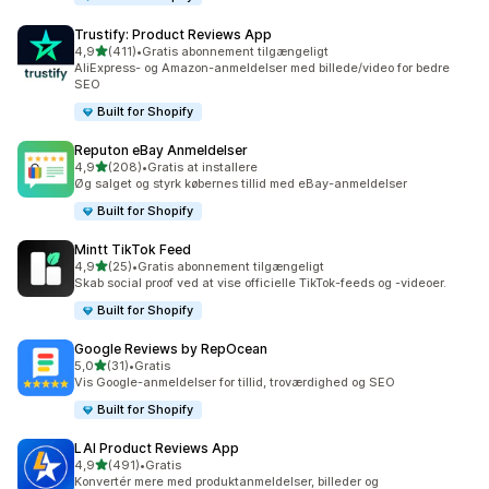
Trustify: Product Reviews App
ud af 5 stjerner
4,9
(411)
•
Gratis abonnement tilgængeligt
411 anmeldelser i alt
AliExpress- og Amazon-anmeldelser med billede/video for bedre
SEO
Built for Shopify
Reputon eBay Anmeldelser
ud af 5 stjerner
4,9
(208)
•
Gratis at installere
208 anmeldelser i alt
Øg salget og styrk købernes tillid med eBay-anmeldelser
Built for Shopify
Mintt TikTok Feed
ud af 5 stjerner
4,9
(25)
•
Gratis abonnement tilgængeligt
25 anmeldelser i alt
Skab social proof ved at vise officielle TikTok-feeds og -videoer.
Built for Shopify
Google Reviews by RepOcean
ud af 5 stjerner
5,0
(31)
•
Gratis
31 anmeldelser i alt
Vis Google-anmeldelser for tillid, troværdighed og SEO
Built for Shopify
LAI Product Reviews App
ud af 5 stjerner
4,9
(491)
•
Gratis
491 anmeldelser i alt
Konvertér mere med produktanmeldelser, billeder og