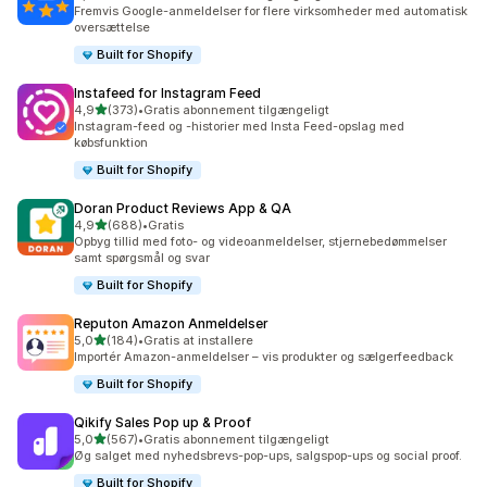
122 anmeldelser i alt
Fremvis Google-anmeldelser for flere virksomheder med automatisk
oversættelse
Built for Shopify
Instafeed for Instagram Feed
ud af 5 stjerner
4,9
(373)
•
Gratis abonnement tilgængeligt
373 anmeldelser i alt
Instagram-feed og -historier med Insta Feed-opslag med
købsfunktion
Built for Shopify
Doran Product Reviews App & QA
ud af 5 stjerner
4,9
(688)
•
Gratis
688 anmeldelser i alt
Opbyg tillid med foto- og videoanmeldelser, stjernebedømmelser
samt spørgsmål og svar
Built for Shopify
Reputon Amazon Anmeldelser
ud af 5 stjerner
5,0
(184)
•
Gratis at installere
184 anmeldelser i alt
Importér Amazon-anmeldelser – vis produkter og sælgerfeedback
Built for Shopify
Qikify Sales Pop up & Proof
ud af 5 stjerner
5,0
(567)
•
Gratis abonnement tilgængeligt
567 anmeldelser i alt
Øg salget med nyhedsbrevs-pop-ups, salgspop-ups og social proof.
Built for Shopify