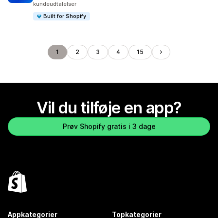
kundeudtalelser
Built for Shopify
1
2
3
4
15
Vil du tilføje en app?
Prøv Shopify gratis i 3 dage
Appkategorier
Topkategorier