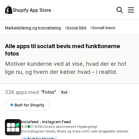
Shopify App Store
Markedsføring og konvertering
Social tillid
Socialt bevis
Alle apps til socialt bevis med funktionerne
fotos
Motiver kunderne ved at vise, hvad der er hot
lige nu, og hvem der køber hvad – i realtid.
338 apps med
Fotos
Ryd
Built for Shopify
Instafeed ‑ Instagram Feed
ud af 5 stjerner
4,9
(1.929)
•
Gratis abonnement tilgængeligt
1929 anmeldelser i alt
Vis Instagram-feeds, Reels og Insta-UGC som shoppable videoer