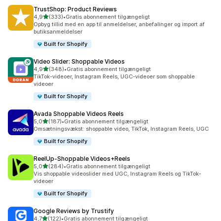
TrustShop: Product Reviews
ud af 5 stjerner
4,9
(333)
•
Gratis abonnement tilgængeligt
333 anmeldelser i alt
Opbyg tillid med en app til anmeldelser, anbefalinger og import af
butiksanmeldelser
Built for Shopify
Video Slider: Shoppable Videos
ud af 5 stjerner
4,9
(348)
•
Gratis abonnement tilgængeligt
348 anmeldelser i alt
TikTok-videoer, Instagram Reels, UGC-videoer som shoppable
videoer
Built for Shopify
Avada Shoppable Videos Reels
ud af 5 stjerner
5,0
(187)
•
Gratis abonnement tilgængeligt
187 anmeldelser i alt
Omsætningsvækst: shoppable video, TikTok, Instagram Reels, UGC
Built for Shopify
ReelUp‑Shoppable Videos+Reels
ud af 5 stjerner
5,0
(284)
•
Gratis abonnement tilgængeligt
284 anmeldelser i alt
Vis shoppable videoslider med UGC, Instagram Reels og TikTok-
videoer
Built for Shopify
Google Reviews by Trustify
ud af 5 stjerner
4,7
(122)
•
Gratis abonnement tilgængeligt