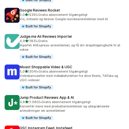
Built for Shopify
Google Reviews Rocket
ud af 5 stjerner
5,0
(539)
•
Gratis abonnement tilgængeligt
539 anmeldelser i alt
Vis, indsaml og besvar Google-kundeanmeldelser med AI.
Built for Shopify
Judge.me Ali Reviews Importer
ud af 5 stjerner
4,9
(183)
•
Gratis
183 anmeldelser i alt
Importér AliExpress-anmeldelser, og få din dropshippingbutik til at
vokse
Built for Shopify
Moast Shoppable Video & UGC
ud af 5 stjerner
5,0
(304)
•
Gratis abonnement tilgængeligt
304 anmeldelser i alt
Videokarruseller med indkøbsfunktion fra dine Reels, TikToks og
UGC-videoer
Built for Shopify
Junip Product Reviews App & AI
ud af 5 stjerner
4,8
(1.080)
•
Gratis abonnement tilgængeligt
1080 anmeldelser i alt
Konvertér mere med produktanmeldelser og ubegrænsede
anmodninger om anmeldelser
Built for Shopify
GSC Instagram Feed, Instafeed