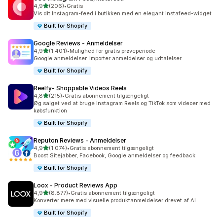
ud af 5 stjerner
4,9
(206)
•
Gratis
206 anmeldelser i alt
Vis dit Instagram-feed i butikken med en elegant instafeed-widget
Built for Shopify
Google Reviews ‑ Anmeldelser
ud af 5 stjerner
4,9
(1.401)
•
Mulighed for gratis prøveperiode
1401 anmeldelser i alt
Google anmeldelser. Importer anmeldelser og udtalelser.
Built for Shopify
Reelfy‑ Shoppable Videos Reels
ud af 5 stjerner
4,8
(215)
•
Gratis abonnement tilgængeligt
215 anmeldelser i alt
Øg salget ved at bruge Instagram Reels og TikTok som videoer med
købsfunktion
Built for Shopify
Reputon Reviews ‑ Anmeldelser
ud af 5 stjerner
4,9
(1.074)
•
Gratis abonnement tilgængeligt
1074 anmeldelser i alt
Boost Sitejabber, Facebook, Google anmeldelser og feedback
Built for Shopify
Loox ‑ Product Reviews App
ud af 5 stjerner
4,9
(8.877)
•
Gratis abonnement tilgængeligt
8877 anmeldelser i alt
Konverter mere med visuelle produktanmeldelser drevet af AI
Built for Shopify