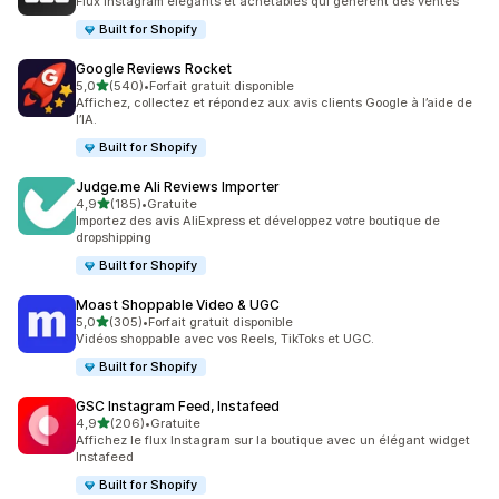
Flux Instagram élégants et achetables qui génèrent des ventes
Built for Shopify
Google Reviews Rocket
étoile(s) sur 5
5,0
(540)
•
Forfait gratuit disponible
540 avis au total
Affichez, collectez et répondez aux avis clients Google à l’aide de
l’IA.
Built for Shopify
Judge.me Ali Reviews Importer
étoile(s) sur 5
4,9
(185)
•
Gratuite
185 avis au total
Importez des avis AliExpress et développez votre boutique de
dropshipping
Built for Shopify
Moast Shoppable Video & UGC
étoile(s) sur 5
5,0
(305)
•
Forfait gratuit disponible
305 avis au total
Vidéos shoppable avec vos Reels, TikToks et UGC.
Built for Shopify
GSC Instagram Feed, Instafeed
étoile(s) sur 5
4,9
(206)
•
Gratuite
206 avis au total
Affichez le flux Instagram sur la boutique avec un élégant widget
Instafeed
Built for Shopify