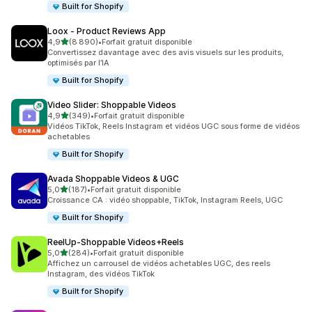
Built for Shopify
Loox ‑ Product Reviews App
étoile(s) sur 5
4,9
(8 890)
•
Forfait gratuit disponible
8890 avis au total
Convertissez davantage avec des avis visuels sur les produits,
optimisés par l’IA
Built for Shopify
Video Slider: Shoppable Videos
étoile(s) sur 5
4,9
(349)
•
Forfait gratuit disponible
349 avis au total
Vidéos TikTok, Reels Instagram et vidéos UGC sous forme de vidéos
achetables
Built for Shopify
Avada Shoppable Videos & UGC
étoile(s) sur 5
5,0
(187)
•
Forfait gratuit disponible
187 avis au total
Croissance CA : vidéo shoppable, TikTok, Instagram Reels, UGC
Built for Shopify
ReelUp‑Shoppable Videos+Reels
étoile(s) sur 5
5,0
(284)
•
Forfait gratuit disponible
284 avis au total
Affichez un carrousel de vidéos achetables UGC, des reels
Instagram, des vidéos TikTok
Built for Shopify