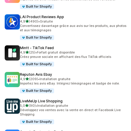
Built for Shopify
LAI Product Reviews App
étoile(s) sur 5
4,9
(490)
•
Gratuite
490 avis au total
Convertissez davantage grâce aux avis sur les produits, aux photos
et aux témoignages
Built for Shopify
Mintt ‑ TikTok Feed
étoile(s) sur 5
4,9
(25)
•
Forfait gratuit disponible
25 avis au total
Créez preuve sociale en affichant des flux TikTok officiels
Built for Shopify
Reputon Avis Ebay
étoile(s) sur 5
4,9
(209)
•
Installation gratuite
209 avis au total
Importez les avis eBay. Intégrez témoignages et badge de note.
Built for Shopify
LiveMeUp Live Shopping
étoile(s) sur 5
5,0
(90)
•
Installation gratuite
90 avis au total
Développez vos ventes avec la vente en direct et Facebook Live
Shopping
Built for Shopify