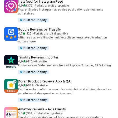
Instafeed for Instagram Feed
étoile(s) sur 5
4,9
(372)
•
Forfait gratuit disponible
372 avis au total
Flux et Stories Instagram avec des publications de flux Insta
achetables
Built for Shopify
Google Reviews by Trustify
étoile(s) sur 5
4,7
(122)
•
Forfait gratuit disponible
122 avis au total
Affichez vos avis Google multi-établissements avec traduction
automatique
Built for Shopify
Trustify Reviews Importer
étoile(s) sur 5
4,9
(410)
•
Gratuite
410 avis au total
Photo reviews,Video reviews from AliExpress/Amazon, SEO Rating
Built for Shopify
Doran Product Reviews App & QA
étoile(s) sur 5
4,9
(689)
•
Gratuite
689 avis au total
Renforcez la confiance avec des avis photos et vidéos, des notes
par étoiles et des questions-réponses.
Built for Shopify
Amazon Reviews ‑ Avis Clients
étoile(s) sur 5
5,0
(184)
•
Installation gratuite
184 avis au total
Importez les avis Amazon et les commentaires des vendeurs.