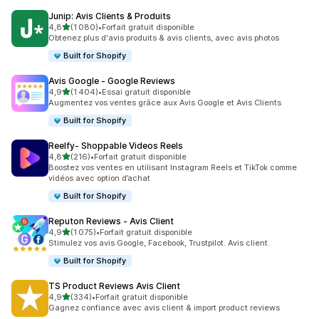
Junip: Avis Clients & Produits
étoile(s) sur 5
4,8
(1 080)
•
Forfait gratuit disponible
1080 avis au total
Obtenez plus d'avis produits & avis clients, avec avis photos
Built for Shopify
Avis Google ‑ Google Reviews
étoile(s) sur 5
4,9
(1 404)
•
Essai gratuit disponible
1404 avis au total
Augmentez vos ventes grâce aux Avis Google et Avis Clients
Built for Shopify
Reelfy‑ Shoppable Videos Reels
étoile(s) sur 5
4,8
(216)
•
Forfait gratuit disponible
216 avis au total
Boostez vos ventes en utilisant Instagram Reels et TikTok comme
vidéos avec option d’achat
Built for Shopify
Reputon Reviews ‑ Avis Client
étoile(s) sur 5
4,9
(1 075)
•
Forfait gratuit disponible
1075 avis au total
Stimulez vos avis Google, Facebook, Trustpilot. Avis client.
Built for Shopify
TS Product Reviews Avis Client
étoile(s) sur 5
4,9
(334)
•
Forfait gratuit disponible
334 avis au total
Gagnez confiance avec avis client & import product reviews