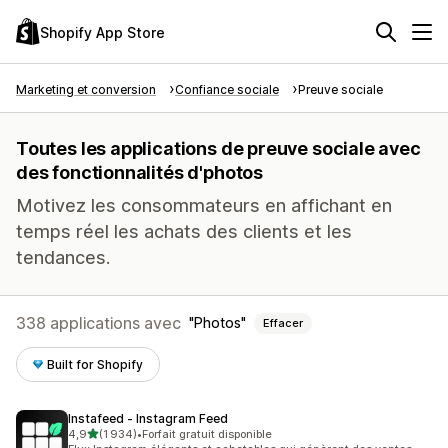
Shopify App Store
Marketing et conversion
Confiance sociale
Preuve sociale
Toutes les applications de preuve sociale avec
des fonctionnalités d'photos
Motivez les consommateurs en affichant en
temps réel les achats des clients et les
tendances.
338 applications avec
Photos
Effacer
Built for Shopify
Instafeed ‑ Instagram Feed
étoile(s) sur 5
4,9
(1 934)
•
Forfait gratuit disponible
1934 avis au total