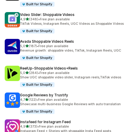
Built for Shopify
Video Slider: Shoppable Videos
5 yıldız üzerinden
4,9
(348)
•
Free plan available
toplam 348 değerlendirme
TikTok Videos, Instagram Reels, UGC Videos as Shoppable Videos
Built for Shopify
Avada Shoppable Videos Reels
5 yıldız üzerinden
5,0
(187)
•
Free plan available
toplam 187 değerlendirme
Revenue growth: shoppable video, TikTok, Instagram Reels, UGC
Built for Shopify
ReelUp‑Shoppable Videos+Reels
5 yıldız üzerinden
5,0
(284)
•
Free plan available
toplam 284 değerlendirme
Show UGC shoppable video slider, Instagram reels,TikTok videos
Built for Shopify
Google Reviews by Trustify
5 yıldız üzerinden
4,7
(122)
•
Free plan available
toplam 122 değerlendirme
Showcase multi-business Google Reviews with auto translation
Built for Shopify
Instafeed for Instagram Feed
5 yıldız üzerinden
4,9
(373)
•
Free plan available
toplam 373 değerlendirme
Instagram Feed + Stories with shoppable Insta Feed posts