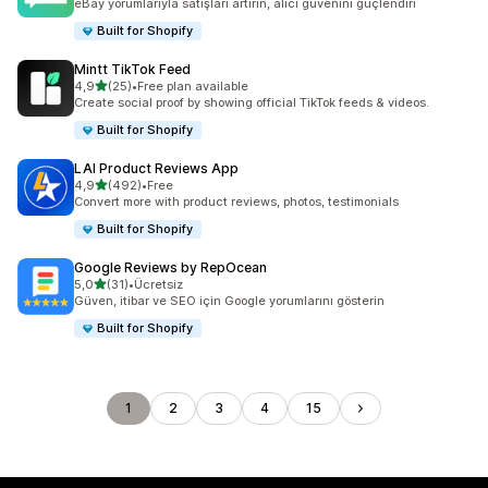
eBay yorumlarıyla satışları artırın, alıcı güvenini güçlendiri
Built for Shopify
Mintt TikTok Feed
5 yıldız üzerinden
4,9
(25)
•
Free plan available
toplam 25 değerlendirme
Create social proof by showing official TikTok feeds & videos.
Built for Shopify
LAI Product Reviews App
5 yıldız üzerinden
4,9
(492)
•
Free
toplam 492 değerlendirme
Convert more with product reviews, photos, testimonials
Built for Shopify
Google Reviews by RepOcean
5 yıldız üzerinden
5,0
(31)
•
Ücretsiz
toplam 31 değerlendirme
Güven, itibar ve SEO için Google yorumlarını gösterin
Built for Shopify
1
2
3
4
15