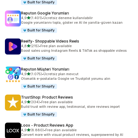
Built for Shopify
Reputon Google Yorumları
5 yıldız üzerinden
4,9
(1.401)
•
Ücretsiz deneme kullanılabilir
toplam 1401 değerlendirme
Google yorumlarını topla, göster ve AI ile yanıtla-güven kazan
Built for Shopify
Reelfy‑ Shoppable Videos Reels
5 yıldız üzerinden
4,8
(215)
•
Free plan available
toplam 215 değerlendirme
Boost sales using Instagram Reels & TikTok as shoppable videos
Built for Shopify
Reputon Müşteri Yorumları
5 yıldız üzerinden
4,9
(1.075)
•
Ücretsiz plan mevcut
toplam 1075 değerlendirme
Otomatik e-postalarla Google ve Trustpilot yorumu alın
Built for Shopify
TrustShop: Product Reviews
5 yıldız üzerinden
4,9
(334)
•
Free plan available
toplam 334 değerlendirme
Build trust with review app, testimonial, store reviews import
Built for Shopify
Loox ‑ Product Reviews App
5 yıldız üzerinden
4,9
(8.880)
•
Free plan available
toplam 8880 değerlendirme
Convert more with visual product reviews, superpowered by AI