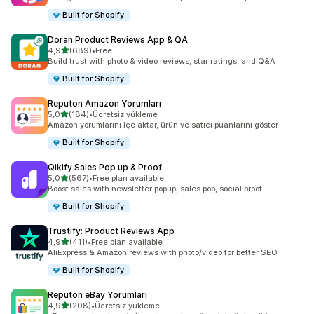
Built for Shopify
Doran Product Reviews App & QA
5 yıldız üzerinden
4,9
(689)
•
Free
toplam 689 değerlendirme
Build trust with photo & video reviews, star ratings, and Q&A
Built for Shopify
Reputon Amazon Yorumları
5 yıldız üzerinden
5,0
(184)
•
Ücretsiz yükleme
toplam 184 değerlendirme
Amazon yorumlarını içe aktar, ürün ve satıcı puanlarını göster
Built for Shopify
Qikify Sales Pop up & Proof
5 yıldız üzerinden
5,0
(567)
•
Free plan available
toplam 567 değerlendirme
Boost sales with newsletter popup, sales pop, social proof.
Built for Shopify
Trustify: Product Reviews App
5 yıldız üzerinden
4,9
(411)
•
Free plan available
toplam 411 değerlendirme
AliExpress & Amazon reviews with photo/video for better SEO
Built for Shopify
Reputon eBay Yorumları
5 yıldız üzerinden
4,9
(208)
•
Ücretsiz yükleme
toplam 208 değerlendirme