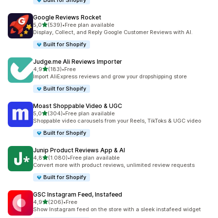
Built for Shopify
Google Reviews Rocket
5 yıldız üzerinden
5,0
(539)
•
Free plan available
toplam 539 değerlendirme
Display, Collect, and Reply Google Customer Reviews with AI.
Built for Shopify
Judge.me Ali Reviews Importer
5 yıldız üzerinden
4,9
(183)
•
Free
toplam 183 değerlendirme
Import AliExpress reviews and grow your dropshipping store
Built for Shopify
Moast Shoppable Video & UGC
5 yıldız üzerinden
5,0
(304)
•
Free plan available
toplam 304 değerlendirme
Shoppable video carousels from your Reels, TikToks & UGC video
Built for Shopify
Junip Product Reviews App & AI
5 yıldız üzerinden
4,8
(1.080)
•
Free plan available
toplam 1080 değerlendirme
Convert more with product reviews, unlimited review requests
Built for Shopify
GSC Instagram Feed, Instafeed
5 yıldız üzerinden
4,9
(206)
•
Free
toplam 206 değerlendirme
Show Instagram feed on the store with a sleek instafeed widget