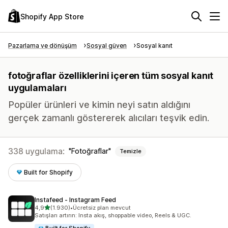
Shopify App Store
Pazarlama ve dönüşüm
Sosyal güven
Sosyal kanıt
fotoğraflar özelliklerini içeren tüm sosyal kanıt
uygulamaları
Popüler ürünleri ve kimin neyi satın aldığını
gerçek zamanlı göstererek alıcıları teşvik edin.
338 uygulama:
Fotoğraflar
Temizle
Built for Shopify
Instafeed ‑ Instagram Feed
5 yıldız üzerinden
4,9
(1.930)
•
Ücretsiz plan mevcut
toplam 1930 değerlendirme
Satışları artırın: Insta akış, shoppable video, Reels & UGC.