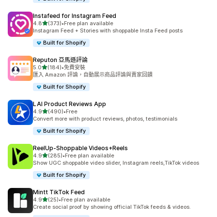
Instafeed for Instagram Feed
滿分 5 顆星
4.8
(373)
•
Free plan available
共有 373 則評價
Instagram Feed + Stories with shoppable Insta Feed posts
Built for Shopify
Reputon 亞馬遜評論
滿分 5 顆星
5.0
(184)
•
免費安裝
共有 184 則評價
匯入 Amazon 評論，自動展示商品評論與賣家回饋
Built for Shopify
LAI Product Reviews App
滿分 5 顆星
4.9
(490)
•
Free
共有 490 則評價
Convert more with product reviews, photos, testimonials
Built for Shopify
ReelUp‑Shoppable Videos+Reels
滿分 5 顆星
4.9
(285)
•
Free plan available
共有 285 則評價
Show UGC shoppable video slider, Instagram reels,TikTok videos
Built for Shopify
Mintt TikTok Feed
滿分 5 顆星
4.9
(25)
•
Free plan available
共有 25 則評價
Create social proof by showing official TikTok feeds & videos.