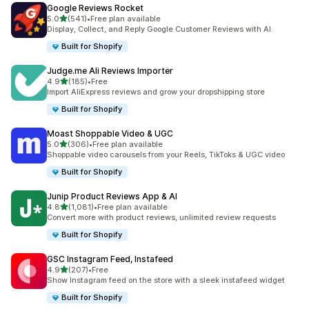
Google Reviews Rocket
滿分 5 顆星
5.0
(541)
•
Free plan available
共有 541 則評價
Display, Collect, and Reply Google Customer Reviews with AI.
Built for Shopify
Judge.me Ali Reviews Importer
滿分 5 顆星
4.9
(185)
•
Free
共有 185 則評價
Import AliExpress reviews and grow your dropshipping store
Built for Shopify
Moast Shoppable Video & UGC
滿分 5 顆星
5.0
(306)
•
Free plan available
共有 306 則評價
Shoppable video carousels from your Reels, TikToks & UGC video
Built for Shopify
Junip Product Reviews App & AI
滿分 5 顆星
4.8
(1,081)
•
Free plan available
共有 1081 則評價
Convert more with product reviews, unlimited review requests
Built for Shopify
GSC Instagram Feed, Instafeed
滿分 5 顆星
4.9
(207)
•
Free
共有 207 則評價
Show Instagram feed on the store with a sleek instafeed widget
Built for Shopify