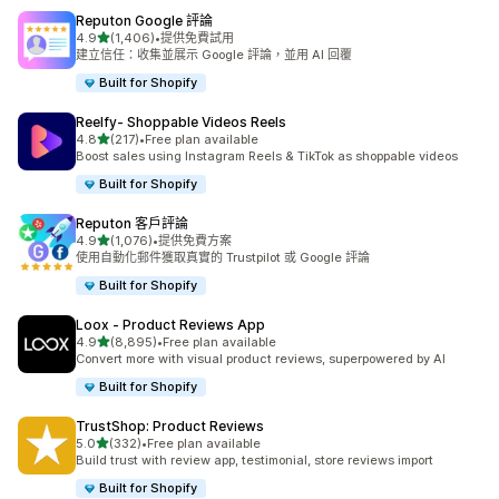
Reputon Google 評論
滿分 5 顆星
4.9
(1,406)
•
提供免費試用
共有 1406 則評價
建立信任：收集並展示 Google 評論，並用 AI 回覆
Built for Shopify
Reelfy‑ Shoppable Videos Reels
滿分 5 顆星
4.8
(217)
•
Free plan available
共有 217 則評價
Boost sales using Instagram Reels & TikTok as shoppable videos
Built for Shopify
Reputon 客戶評論
滿分 5 顆星
4.9
(1,076)
•
提供免費方案
共有 1076 則評價
使用自動化郵件獲取真實的 Trustpilot 或 Google 評論
Built for Shopify
Loox ‑ Product Reviews App
滿分 5 顆星
4.9
(8,895)
•
Free plan available
共有 8895 則評價
Convert more with visual product reviews, superpowered by AI
Built for Shopify
TrustShop: Product Reviews
滿分 5 顆星
5.0
(332)
•
Free plan available
共有 332 則評價
Build trust with review app, testimonial, store reviews import
Built for Shopify