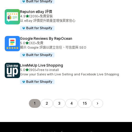
Built for Shopify
Reputon eBay 評價
滿分 5 顆星
4.9
(209)
•
免費安裝
共有 209 則評價
以 eBay 評價提升銷量並增強買家信心
Built for Shopify
Google Reviews By RepOcean
滿分 5 顆星
5.0
(32)
•
免費
共有 32 則評價
顯示 Google 評論以建立信任、可信度與 SEO
Built for Shopify
LiveMeUp Live Shopping
滿分 5 顆星
5.0
(90)
•
Free to install
共有 90 則評價
Grow your Sales with Live Selling and Facebook Live Shopping
Built for Shopify
1
2
3
4
15