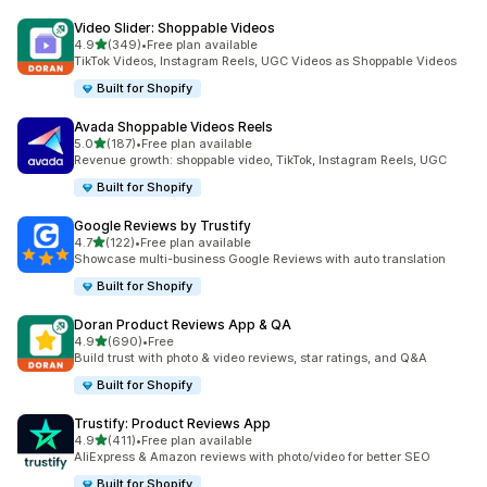
Video Slider: Shoppable Videos
滿分 5 顆星
4.9
(349)
•
Free plan available
共有 349 則評價
TikTok Videos, Instagram Reels, UGC Videos as Shoppable Videos
Built for Shopify
Avada Shoppable Videos Reels
滿分 5 顆星
5.0
(187)
•
Free plan available
共有 187 則評價
Revenue growth: shoppable video, TikTok, Instagram Reels, UGC
Built for Shopify
Google Reviews by Trustify
滿分 5 顆星
4.7
(122)
•
Free plan available
共有 122 則評價
Showcase multi-business Google Reviews with auto translation
Built for Shopify
Doran Product Reviews App & QA
滿分 5 顆星
4.9
(690)
•
Free
共有 690 則評價
Build trust with photo & video reviews, star ratings, and Q&A
Built for Shopify
Trustify: Product Reviews App
滿分 5 顆星
4.9
(411)
•
Free plan available
共有 411 則評價
AliExpress & Amazon reviews with photo/video for better SEO
Built for Shopify