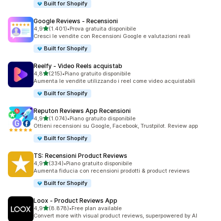
Built for Shopify
Google Reviews ‑ Recensioni
stelle su 5
4,9
(1.401)
•
Prova gratuita disponibile
1401 recensioni totali
Cresci le vendite con Recensioni Google e valutazioni reali
Built for Shopify
Reelfy ‑ Video Reels acquistab
stelle su 5
4,8
(215)
•
Piano gratuito disponibile
215 recensioni totali
Aumenta le vendite utilizzando i reel come video acquistabili
Built for Shopify
Reputon Reviews App Recensioni
stelle su 5
4,9
(1.074)
•
Piano gratuito disponibile
1074 recensioni totali
Ottieni recensioni su Google, Facebook, Trustpilot. Review app
Built for Shopify
TS: Recensioni Product Reviews
stelle su 5
4,9
(334)
•
Piano gratuito disponibile
334 recensioni totali
Aumenta fiducia con recensioni prodotti & product reviews
Built for Shopify
Loox ‑ Product Reviews App
stelle su 5
4,9
(8.878)
•
Free plan available
8878 recensioni totali
Convert more with visual product reviews, superpowered by AI