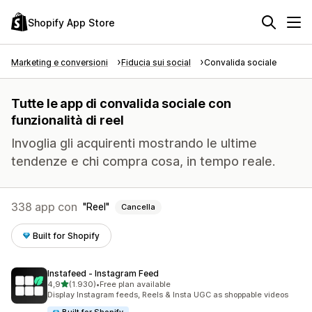
Shopify App Store
Marketing e conversioni
Fiducia sui social
Convalida sociale
Tutte le app di convalida sociale con
funzionalità di reel
Invoglia gli acquirenti mostrando le ultime
tendenze e chi compra cosa, in tempo reale.
338 app con
Reel
Cancella
Built for Shopify
Instafeed ‑ Instagram Feed
stelle su 5
4,9
(1.930)
•
Free plan available
1930 recensioni totali
Display Instagram feeds, Reels & Insta UGC as shoppable videos