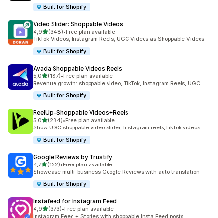
Built for Shopify
Video Slider: Shoppable Videos
stelle su 5
4,9
(348)
•
Free plan available
348 recensioni totali
TikTok Videos, Instagram Reels, UGC Videos as Shoppable Videos
Built for Shopify
Avada Shoppable Videos Reels
stelle su 5
5,0
(187)
•
Free plan available
187 recensioni totali
Revenue growth: shoppable video, TikTok, Instagram Reels, UGC
Built for Shopify
ReelUp‑Shoppable Videos+Reels
stelle su 5
5,0
(284)
•
Free plan available
284 recensioni totali
Show UGC shoppable video slider, Instagram reels,TikTok videos
Built for Shopify
Google Reviews by Trustify
stelle su 5
4,7
(122)
•
Free plan available
122 recensioni totali
Showcase multi-business Google Reviews with auto translation
Built for Shopify
Instafeed for Instagram Feed
stelle su 5
4,9
(373)
•
Free plan available
373 recensioni totali
Instagram Feed + Stories with shoppable Insta Feed posts