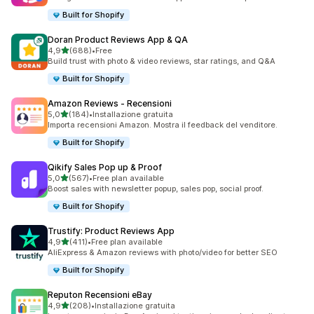
Built for Shopify
Doran Product Reviews App & QA
stelle su 5
4,9
(688)
•
Free
688 recensioni totali
Build trust with photo & video reviews, star ratings, and Q&A
Built for Shopify
Amazon Reviews ‑ Recensioni
stelle su 5
5,0
(184)
•
Installazione gratuita
184 recensioni totali
Importa recensioni Amazon. Mostra il feedback del venditore.
Built for Shopify
Qikify Sales Pop up & Proof
stelle su 5
5,0
(567)
•
Free plan available
567 recensioni totali
Boost sales with newsletter popup, sales pop, social proof.
Built for Shopify
Trustify: Product Reviews App
stelle su 5
4,9
(411)
•
Free plan available
411 recensioni totali
AliExpress & Amazon reviews with photo/video for better SEO
Built for Shopify
Reputon Recensioni eBay
stelle su 5
4,9
(208)
•
Installazione gratuita
208 recensioni totali