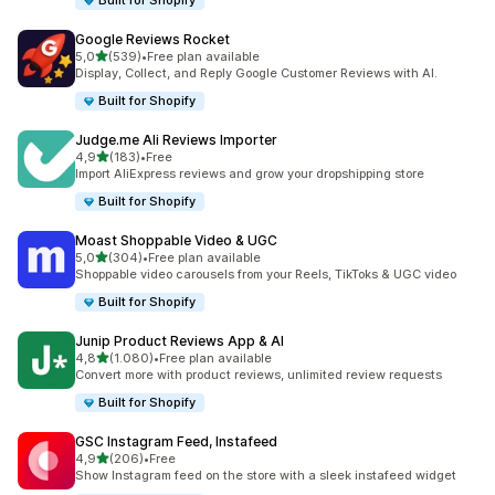
Built for Shopify
Google Reviews Rocket
stelle su 5
5,0
(539)
•
Free plan available
539 recensioni totali
Display, Collect, and Reply Google Customer Reviews with AI.
Built for Shopify
Judge.me Ali Reviews Importer
stelle su 5
4,9
(183)
•
Free
183 recensioni totali
Import AliExpress reviews and grow your dropshipping store
Built for Shopify
Moast Shoppable Video & UGC
stelle su 5
5,0
(304)
•
Free plan available
304 recensioni totali
Shoppable video carousels from your Reels, TikToks & UGC video
Built for Shopify
Junip Product Reviews App & AI
stelle su 5
4,8
(1.080)
•
Free plan available
1080 recensioni totali
Convert more with product reviews, unlimited review requests
Built for Shopify
GSC Instagram Feed, Instafeed
stelle su 5
4,9
(206)
•
Free
206 recensioni totali
Show Instagram feed on the store with a sleek instafeed widget