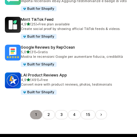
Importa recensioni eBay.Aggiungi testimonianze e badge di voto
Built for Shopify
Mintt TikTok Feed
stelle su 5
4,9
(25)
•
Free plan available
25 recensioni totali
Create social proof by showing official TikTok feeds & videos.
Built for Shopify
Google Reviews by RepOcean
stelle su 5
5,0
(31)
•
Gratis
31 recensioni totali
Mostra le recensioni Google per aumentare fiducia, credibilità
Built for Shopify
LAI Product Reviews App
stelle su 5
4,9
(491)
•
Free
491 recensioni totali
Convert more with product reviews, photos, testimonials
Built for Shopify
1
2
3
4
15