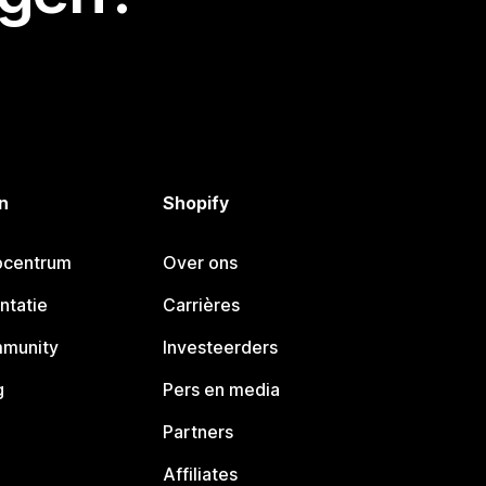
n
Shopify
pcentrum
Over ons
ntatie
Carrières
mmunity
Investeerders
g
Pers en media
Partners
Affiliates