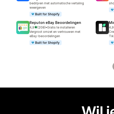
bedrijven met automatische vertaling
sho
weergeven
Built for Shopify
Reputon eBay Beoordelingen
Mi
van 5 sterren
4,9
(208)
•
Gratis te installeren
4,9
208 recensies in totaal
25 
Vergroot omzet en vertrouwen met
Cre
eBay-beoordelingen
Tik
Built for Shopify
Wil 