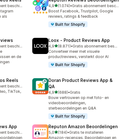
van 5 sterren
Gratis abonnement beschikbaar
4,9
(1.074)
•
Gratis abonnement beschikbaar
1074 recensies in totaal
stagram
Boost Facebook, Trustpilot, Google
n als
reviews, ratings & feedback
Built for Shopify
eviews
Loox ‑ Product Reviews App
van 5 sterren
Gratis abonnement beschikbaar
4,9
(8.871)
•
Gratis abonnement beschikbaar
8871 recensies in totaal
de
Converteer meer met visuele
issen en de
productreviews, versterkt door AI
ingen
Built for Shopify
os Reels
Doran Product Reviews App &
Gratis abonnement beschikbaar
QA
eo, TikTok,
van 5 sterren
4,9
(688)
•
Gratis
688 recensies in totaal
Bouw vertrouwen op met foto- en
videobeoordelingen,
sterbeoordelingen en Q&A
Built for Shopify
iews App
Reputon Amazon Beoordelingen
van 5 sterren
Gratis abonnement beschikbaar
5,0
(184)
•
Gratis te installeren
184 recensies in totaal
eoordelingen
Amazon-recensies. Beoordelingen en