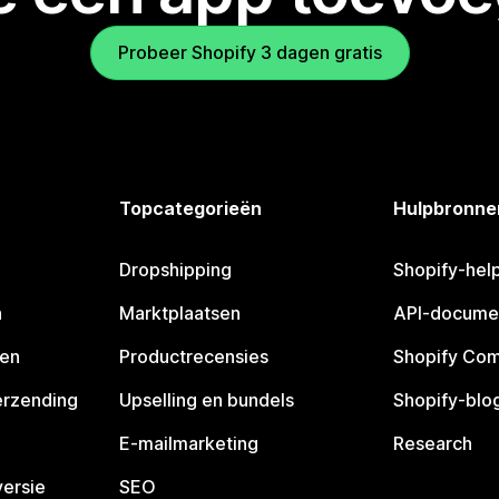
Probeer Shopify 3 dagen gratis
Topcategorieën
Hulpbronne
Dropshipping
Shopify-hel
n
Marktplaatsen
API-docume
pen
Productrecensies
Shopify Co
erzending
Upselling en bundels
Shopify-blo
E-mailmarketing
Research
ersie
SEO