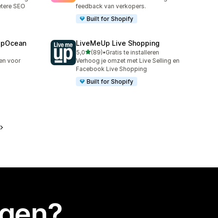
etere SEO
feedback van verkopers.
Built for Shopify
epOcean
LiveMeUp Live Shopping
van 5 sterren
5,0
(89)
•
Gratis te installeren
89 recensies in totaal
en voor
Verhoog je omzet met Live Selling en
Facebook Live Shopping
Built for Shopify
egen?