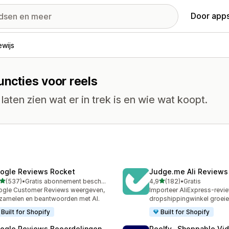
Door apps
ewijs
uncties voor reels
laten zien wat er in trek is en wie wat koopt.
ogle Reviews Rocket
Judge.me Ali Reviews
van 5 sterren
van 5 sterren
(537)
•
Gratis abonnement beschikbaar
4,9
(182)
•
Gratis
 recensies in totaal
182 recensies in totaal
gle Customer Reviews weergeven,
Importeer AliExpress-revie
zamelen en beantwoorden met AI.
dropshippingwinkel groei
Built for Shopify
Built for Shopify
ogle Reviews Beoordelingen
Reelfy‑ Shoppable Vi