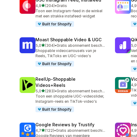
van 5 sterren
4,9
(204)
•
Gratis
4,9
204 recensies in totaal
140
Toon een Instagram-feed in de winkel
Boo
met een strakke instafeed-widget
rec
Built for Shopify
Moast Shoppable Video & UGC
Qi
van 5 sterren
5,0
(304)
•
Gratis abonnement beschikbaar
5,0
304 recensies in totaal
567
Shoppable videocarrousels van je
Ver
Reels, TikToks en UGC-video's
nie
en 
Built for Shopify
ReelUp‑Shoppable
Vi
Videos+Reels
4,9
346
Tik
van 5 sterren
5,0
(283)
•
Gratis abonnement beschikbaar
283 recensies in totaal
vid
Toon een shoppable UGC-videoslider,
Instagram-reels en TikTok-video's
Built for Shopify
Google Reviews by Trustify
In
van 5 sterren
4,7
(122)
•
Gratis abonnement beschikbaar
4,9
122 recensies in totaal
372
Google Reviews van meerdere
Ins