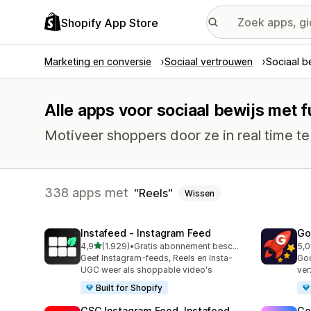
Shopify App Store
Marketing en conversie
Sociaal vertrouwen
Sociaal b
Alle apps voor sociaal bewijs met f
Motiveer shoppers door ze in real time te 
338 apps met
Reels
Wissen
Instafeed ‑ Instagram Feed
Go
van 5 sterren
4,9
(1.929)
•
Gratis abonnement beschikbaar
5,0
1929 recensies in totaal
537
Geef Instagram-feeds, Reels en Insta-
Goo
UGC weer als shoppable video's
ver
Built for Shopify
GSC Instagram Feed, Instafeed
Go