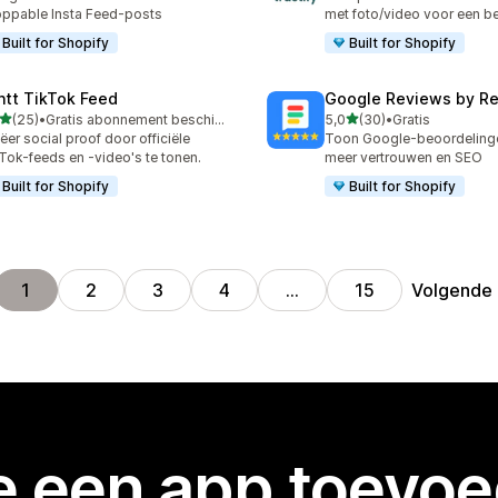
ppable Insta Feed-posts
met foto/video voor een b
Built for Shopify
Built for Shopify
ntt TikTok Feed
Google Reviews by R
van 5 sterren
van 5 sterren
(25)
•
Gratis abonnement beschikbaar
5,0
(30)
•
Gratis
recensies in totaal
30 recensies in totaal
ëer social proof door officiële
Toon Google-beoordeling
Tok-feeds en -video's te tonen.
meer vertrouwen en SEO
Built for Shopify
Built for Shopify
Volgende
1
2
3
4
…
15
je een app toevo