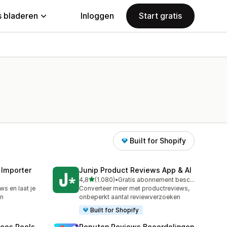
 bladeren
Inloggen
Start gratis
Built for Shopify
 Importer
Junip Product Reviews App & AI
van 5 sterren
4,8
(1.080)
•
Gratis abonnement beschikbaar
1080 recensies in totaal
ws en laat je
Converteer meer met productreviews,
en
onbeperkt aantal reviewverzoeken
Built for Shopify
deos Reels
Reputon Reviews Beoordelingen