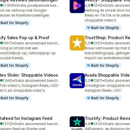
van 5 sterren
van 5 sterren
(1.400)
•
Gratis proefperiode beschikbaar
4,8
(216)
•
0 recensies in totaal
216 recensies in totaal
st uw verkoop met Google-
Verhoog de omzet door In
ensies en Klantbeoordelingen
Reels en TikTok in te zette
shoppable video's
Built for Shopify
Built for Shopify
kify Sales Pop up & Proof
TrustShop: Product R
van 5 sterren
van 5 sterren
(567)
•
Gratis abonnement beschikbaar
5,0
(331)
•
 recensies in totaal
331 recensies in totaal
hoog je omzet met een
Bouw vertrouwen op met 
uwsbriefpop-up, verkooppop-up
beoordelingsapp, getuigen
sociaal bewijs.
import van winkelbeoordel
Built for Shopify
Built for Shopify
deo Slider: Shoppable Videos
Avada Shoppable Vide
van 5 sterren
van 5 sterren
(346)
•
Gratis abonnement beschikbaar
5,0
(187)
•
 recensies in totaal
187 recensies in totaal
Tok-video's, Instagram Reels, UGC-
Omzetgroei: shoppable vid
eo's als shoppable video's
Instagram Reels, UGC
Built for Shopify
Built for Shopify
stafeed for Instagram Feed
Trustify: Product Rev
van 5 sterren
van 5 sterren
(372)
•
Gratis abonnement beschikbaar
4,9
(412)
•
 recensies in totaal
412 recensies in totaal
tagram-feed en Stories met
AliExpress- en Amazon-b