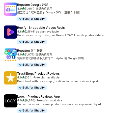
Reputon Google 評論
滿分 5 顆星
4.9
(1,401)
•
提供免費試用
共有 1401 則評價
建立信任：收集並展示 Google 評論，並用 AI 回覆
Built for Shopify
Reelfy‑ Shoppable Videos Reels
滿分 5 顆星
4.8
(215)
•
Free plan available
共有 215 則評價
Boost sales using Instagram Reels & TikTok as shoppable videos
Built for Shopify
Reputon 客戶評論
滿分 5 顆星
4.9
(1,074)
•
提供免費方案
共有 1074 則評價
使用自動化郵件獲取真實的 Trustpilot 或 Google 評論
Built for Shopify
TrustShop: Product Reviews
滿分 5 顆星
4.9
(334)
•
Free plan available
共有 334 則評價
Build trust with review app, testimonial, store reviews import
Built for Shopify
Loox ‑ Product Reviews App
滿分 5 顆星
4.9
(8,878)
•
Free plan available
共有 8878 則評價
Convert more with visual product reviews, superpowered by AI
Built for Shopify