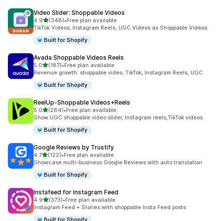
Video Slider: Shoppable Videos
滿分 5 顆星
4.9
(348)
•
Free plan available
共有 348 則評價
TikTok Videos, Instagram Reels, UGC Videos as Shoppable Videos
Built for Shopify
Avada Shoppable Videos Reels
滿分 5 顆星
5.0
(187)
•
Free plan available
共有 187 則評價
Revenue growth: shoppable video, TikTok, Instagram Reels, UGC
Built for Shopify
ReelUp‑Shoppable Videos+Reels
滿分 5 顆星
5.0
(284)
•
Free plan available
共有 284 則評價
Show UGC shoppable video slider, Instagram reels,TikTok videos
Built for Shopify
Google Reviews by Trustify
滿分 5 顆星
4.7
(122)
•
Free plan available
共有 122 則評價
Showcase multi-business Google Reviews with auto translation
Built for Shopify
Instafeed for Instagram Feed
滿分 5 顆星
4.9
(373)
•
Free plan available
共有 373 則評價
Instagram Feed + Stories with shoppable Insta Feed posts
Built for Shopify