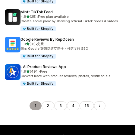
Built for Shopify
Mintt TikTok Feed
滿分 5 顆星
4.9
(25)
•
Free plan available
共有 25 則評價
Create social proof by showing official TikTok feeds & videos.
Built for Shopify
Google Reviews By RepOcean
滿分 5 顆星
5.0
(31)
•
免費
共有 31 則評價
顯示 Google 評論以建立信任、可信度與 SEO
Built for Shopify
LAI Product Reviews App
滿分 5 顆星
4.9
(491)
•
Free
共有 491 則評價
Convert more with product reviews, photos, testimonials
Built for Shopify
1
2
3
4
15