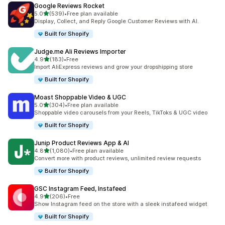
Google Reviews Rocket
滿分 5 顆星
5.0
(539)
•
Free plan available
共有 539 則評價
Display, Collect, and Reply Google Customer Reviews with AI.
Built for Shopify
Judge.me Ali Reviews Importer
滿分 5 顆星
4.9
(183)
•
Free
共有 183 則評價
Import AliExpress reviews and grow your dropshipping store
Built for Shopify
Moast Shoppable Video & UGC
滿分 5 顆星
5.0
(304)
•
Free plan available
共有 304 則評價
Shoppable video carousels from your Reels, TikToks & UGC video
Built for Shopify
Junip Product Reviews App & AI
滿分 5 顆星
4.8
(1,080)
•
Free plan available
共有 1080 則評價
Convert more with product reviews, unlimited review requests
Built for Shopify
GSC Instagram Feed, Instafeed
滿分 5 顆星
4.9
(206)
•
Free
共有 206 則評價
Show Instagram feed on the store with a sleek instafeed widget
Built for Shopify