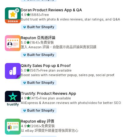
Doran Product Reviews App & QA
滿分 5 顆星
4.9
(688)
•
Free
共有 688 則評價
Build trust with photo & video reviews, star ratings, and Q&A
Built for Shopify
Reputon 亞馬遜評論
滿分 5 顆星
5.0
(184)
•
免費安裝
共有 184 則評價
匯入 Amazon 評論，自動展示商品評論與賣家回饋
Built for Shopify
Qikify Sales Pop up & Proof
滿分 5 顆星
5.0
(567)
•
Free plan available
共有 567 則評價
Boost sales with newsletter popup, sales pop, social proof.
Built for Shopify
Trustify: Product Reviews App
滿分 5 顆星
4.9
(411)
•
Free plan available
共有 411 則評價
AliExpress & Amazon reviews with photo/video for better SEO
Built for Shopify
Reputon eBay 評價
滿分 5 顆星
4.9
(208)
•
免費安裝
共有 208 則評價
以 eBay 評價提升銷量並增強買家信心