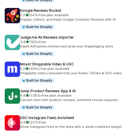
Built for Shopify
Google Reviews Rocket
z 5 hvězd
5,0
(541)
•
Free plan available
Celkový počet recenzí: 541
Display, Collect, and Reply Google Customer Reviews with AI.
Built for Shopify
Judge.me Ali Reviews Importer
z 5 hvězd
4,9
(185)
•
Free
Celkový počet recenzí: 185
Import AliExpress reviews and grow your dropshipping store
Built for Shopify
Moast Shoppable Video & UGC
z 5 hvězd
5,0
(306)
•
Free plan available
Celkový počet recenzí: 306
Shoppable video carousels from your Reels, TikToks & UGC video
Built for Shopify
Junip Product Reviews App & AI
z 5 hvězd
4,8
(1 081)
•
Free plan available
Celkový počet recenzí: 1081
Convert more with product reviews, unlimited review requests
Built for Shopify
GSC Instagram Feed, Instafeed
z 5 hvězd
4,9
(207)
•
Free
Celkový počet recenzí: 207
Show Instagram feed on the store with a sleek instafeed widget