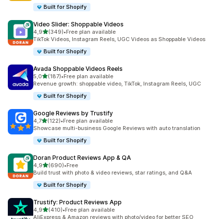
Built for Shopify
Video Slider: Shoppable Videos
z 5 hvězd
4,9
(349)
•
Free plan available
Celkový počet recenzí: 349
TikTok Videos, Instagram Reels, UGC Videos as Shoppable Videos
Built for Shopify
Avada Shoppable Videos Reels
z 5 hvězd
5,0
(187)
•
Free plan available
Celkový počet recenzí: 187
Revenue growth: shoppable video, TikTok, Instagram Reels, UGC
Built for Shopify
Google Reviews by Trustify
z 5 hvězd
4,7
(122)
•
Free plan available
Celkový počet recenzí: 122
Showcase multi-business Google Reviews with auto translation
Built for Shopify
Doran Product Reviews App & QA
z 5 hvězd
4,9
(690)
•
Free
Celkový počet recenzí: 690
Build trust with photo & video reviews, star ratings, and Q&A
Built for Shopify
Trustify: Product Reviews App
z 5 hvězd
4,9
(410)
•
Free plan available
Celkový počet recenzí: 410
AliExpress & Amazon reviews with photo/video for better SEO