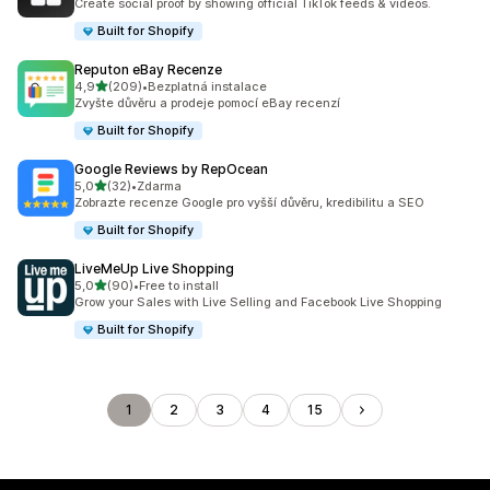
Create social proof by showing official TikTok feeds & videos.
Built for Shopify
Reputon eBay Recenze
z 5 hvězd
4,9
(209)
•
Bezplatná instalace
Celkový počet recenzí: 209
Zvyšte důvěru a prodeje pomocí eBay recenzí
Built for Shopify
Google Reviews by RepOcean
z 5 hvězd
5,0
(32)
•
Zdarma
Celkový počet recenzí: 32
Zobrazte recenze Google pro vyšší důvěru, kredibilitu a SEO
Built for Shopify
LiveMeUp Live Shopping
z 5 hvězd
5,0
(90)
•
Free to install
Celkový počet recenzí: 90
Grow your Sales with Live Selling and Facebook Live Shopping
Built for Shopify
1
2
3
4
15