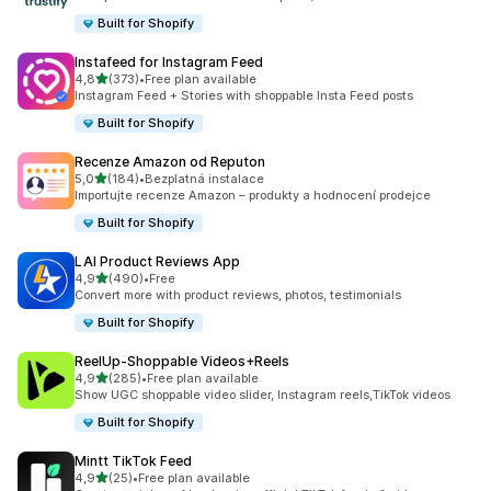
Built for Shopify
Instafeed for Instagram Feed
z 5 hvězd
4,8
(373)
•
Free plan available
Celkový počet recenzí: 373
Instagram Feed + Stories with shoppable Insta Feed posts
Built for Shopify
Recenze Amazon od Reputon
z 5 hvězd
5,0
(184)
•
Bezplatná instalace
Celkový počet recenzí: 184
Importujte recenze Amazon – produkty a hodnocení prodejce
Built for Shopify
LAI Product Reviews App
z 5 hvězd
4,9
(490)
•
Free
Celkový počet recenzí: 490
Convert more with product reviews, photos, testimonials
Built for Shopify
ReelUp‑Shoppable Videos+Reels
z 5 hvězd
4,9
(285)
•
Free plan available
Celkový počet recenzí: 285
Show UGC shoppable video slider, Instagram reels,TikTok videos
Built for Shopify
Mintt TikTok Feed
z 5 hvězd
4,9
(25)
•
Free plan available
Celkový počet recenzí: 25