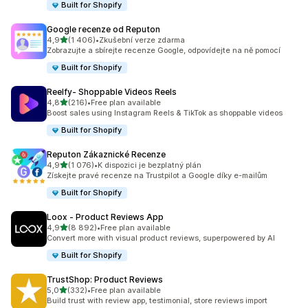
Built for Shopify
Google recenze od Reputon
z 5 hvězd
4,9
(1 406)
•
Zkušební verze zdarma
Celkový počet recenzí: 1406
Zobrazujte a sbírejte recenze Google, odpovídejte na ně pomocí
Built for Shopify
Reelfy‑ Shoppable Videos Reels
z 5 hvězd
4,8
(216)
•
Free plan available
Celkový počet recenzí: 216
Boost sales using Instagram Reels & TikTok as shoppable videos
Built for Shopify
Reputon Zákaznické Recenze
z 5 hvězd
4,9
(1 076)
•
K dispozici je bezplatný plán
Celkový počet recenzí: 1076
Získejte pravé recenze na Trustpilot a Google díky e-mailům
Built for Shopify
Loox ‑ Product Reviews App
z 5 hvězd
4,9
(8 892)
•
Free plan available
Celkový počet recenzí: 8892
Convert more with visual product reviews, superpowered by AI
Built for Shopify
TrustShop: Product Reviews
z 5 hvězd
5,0
(332)
•
Free plan available
Celkový počet recenzí: 332
Build trust with review app, testimonial, store reviews import