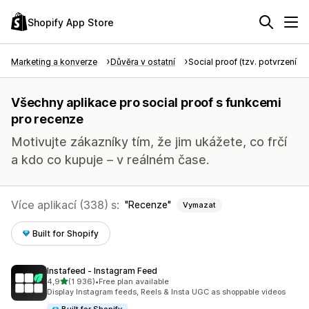
Shopify App Store
Marketing a konverze
Důvěra v ostatní
Social proof (tzv. potvrzení tře
Všechny aplikace pro social proof s funkcemi
pro recenze
Motivujte zákazníky tím, že jim ukážete, co frčí
a kdo co kupuje – v reálném čase.
Více aplikací (338) s:
Recenze
Vymazat
Built for Shopify
Instafeed ‑ Instagram Feed
z 5 hvězd
4,9
(1 936)
•
Free plan available
Celkový počet recenzí: 1936
Display Instagram feeds, Reels & Insta UGC as shoppable videos