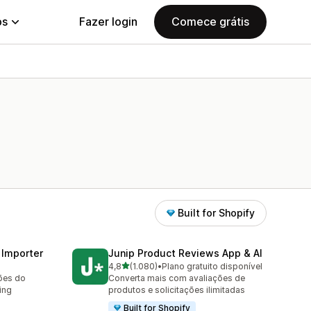
ps
Fazer login
Comece grátis
Built for Shopify
 Importer
Junip Product Reviews App & AI
de 5 estrelas
4,8
(1.080)
•
Plano gratuito disponível
1080 avaliações ao todo
ções do
Converta mais com avaliações de
ing
produtos e solicitações ilimitadas
Built for Shopify