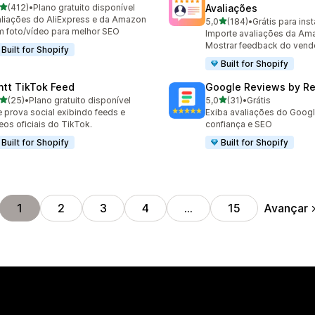
de 5 estrelas
(412)
•
Plano gratuito disponível
Avaliações
 avaliações ao todo
liações do AliExpress e da Amazon
de 5 estrelas
5,0
(184)
•
Grátis para inst
184 avaliações ao todo
 foto/vídeo para melhor SEO
Importe avaliações da Am
Mostrar feedback do vend
Built for Shopify
Built for Shopify
ntt TikTok Feed
Google Reviews by R
de 5 estrelas
de 5 estrelas
(25)
•
Plano gratuito disponível
5,0
(31)
•
Grátis
avaliações ao todo
31 avaliações ao todo
e prova social exibindo feeds e
Exiba avaliações do Goog
eos oficiais do TikTok.
confiança e SEO
Built for Shopify
Built for Shopify
Avançar
1
2
3
4
…
15