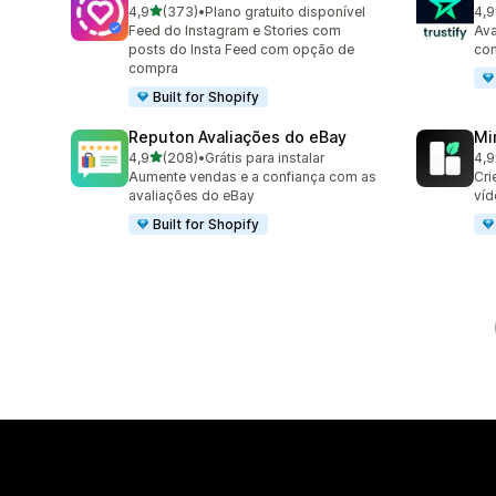
de 5 estrelas
4,9
(373)
•
Plano gratuito disponível
4,9
373 avaliações ao todo
412
Feed do Instagram e Stories com
Ava
posts do Insta Feed com opção de
com
compra
Built for Shopify
Reputon Avaliações do eBay
Mi
de 5 estrelas
4,9
(208)
•
Grátis para instalar
4,9
208 avaliações ao todo
25 
Aumente vendas e a confiança com as
Cri
avaliações do eBay
víd
Built for Shopify