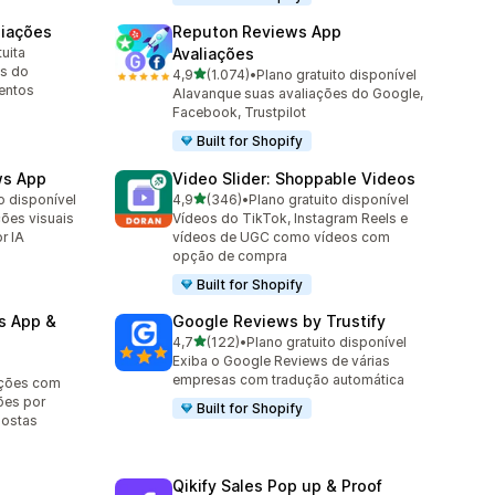
liações
Reputon Reviews App
uita
Avaliações
s do
de 5 estrelas
4,9
(1.074)
•
Plano gratuito disponível
1074 avaliações ao todo
entos
Alavanque suas avaliações do Google,
Facebook, Trustpilot
Built for Shopify
ws App
Video Slider: Shoppable Videos
de 5 estrelas
o disponível
4,9
(346)
•
Plano gratuito disponível
346 avaliações ao todo
ões visuais
Vídeos do TikTok, Instagram Reels e
r IA
vídeos de UGC como vídeos com
opção de compra
Built for Shopify
s App &
Google Reviews by Trustify
de 5 estrelas
4,7
(122)
•
Plano gratuito disponível
122 avaliações ao todo
Exiba o Google Reviews de várias
empresas com tradução automática
ações com
ções por
Built for Shopify
postas
Qikify Sales Pop up & Proof