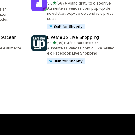
de 5 estrelas
5,0
(567)
•
Plano gratuito disponível
567 avaliações ao todo
Aumente as vendas com pop-up de
alar
newsletter, pop-up de vendas e prova
azon.
social.
edor.
Built for Shopify
epOcean
LiveMeUp Live Shopping
de 5 estrelas
5,0
(89)
•
Grátis para instalar
89 avaliações ao todo
le e aumente
Aumente as vendas com o Live Selling
e o Facebook Live Shopping
Built for Shopify