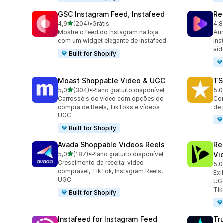
GSC Instagram Feed, Instafeed
Re
de 5 estrelas
4,9
(204)
•
Grátis
4,8
204 avaliações ao todo
216
Mostre o feed do Instagram na loja
Aum
com um widget elegante de instafeed
Ins
ví
Built for Shopify
Moast Shoppable Video & UGC
TS
de 5 estrelas
5,0
(304)
•
Plano gratuito disponível
5,0
304 avaliações ao todo
332
Carrosséis de vídeo com opções de
Con
compra de Reels, TikToks e vídeos
de 
UGC
Built for Shopify
Avada Shoppable Videos Reels
Re
de 5 estrelas
5,0
(187)
•
Plano gratuito disponível
Vi
187 avaliações ao todo
Crescimento da receita: vídeo
5,0
284
comprável, TikTok, Instagram Reels,
Exi
UGC
UGC
Ti
Built for Shopify
Instafeed for Instagram Feed
Tr