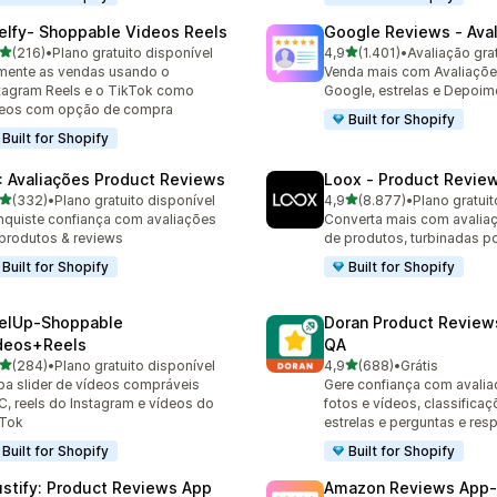
elfy‑ Shoppable Videos Reels
Google Reviews ‑ Ava
de 5 estrelas
de 5 estrelas
(216)
•
Plano gratuito disponível
4,9
(1.401)
•
Avaliação grat
 avaliações ao todo
1401 avaliações ao todo
ente as vendas usando o
Venda mais com Avaliaçõe
tagram Reels e o TikTok como
Google, estrelas e Depoim
deos com opção de compra
Built for Shopify
Built for Shopify
: Avaliações Product Reviews
Loox ‑ Product Revie
de 5 estrelas
de 5 estrelas
(332)
•
Plano gratuito disponível
4,9
(8.877)
•
Plano gratuit
 avaliações ao todo
8877 avaliações ao todo
quiste confiança com avaliações
Converta mais com avaliaç
produtos & reviews
de produtos, turbinadas po
Built for Shopify
Built for Shopify
elUp‑Shoppable
Doran Product Review
deos+Reels
QA
de 5 estrelas
de 5 estrelas
(284)
•
Plano gratuito disponível
4,9
(688)
•
Grátis
 avaliações ao todo
688 avaliações ao todo
ba slider de vídeos compráveis
Gere confiança com avali
, reels do Instagram e vídeos do
fotos e vídeos, classifica
kTok
estrelas e perguntas e res
Built for Shopify
Built for Shopify
ustify: Product Reviews App
Amazon Reviews App‑