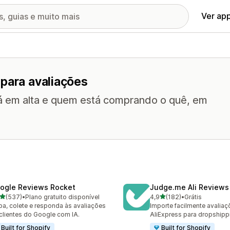
Ver ap
 para avaliações
tá em alta e quem está comprando o quê, em
ogle Reviews Rocket
Judge.me Ali Reviews
de 5 estrelas
de 5 estrelas
(537)
•
Plano gratuito disponível
4,9
(182)
•
Grátis
 avaliações ao todo
182 avaliações ao todo
ba, colete e responda às avaliações
Importe facilmente avalia
clientes do Google com IA.
AliExpress para dropshipp
Built for Shopify
Built for Shopify