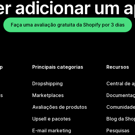
r adicionar um 
Faça uma avaliação gratuita da Shopify por 3 dias
p
Principais categorias
Recursos
Dropshipping
Central de a
os
Marketplaces
Documentaç
Avaliações de produtos
Comunidade
Upsell e pacotes
Blog da Sho
E-mail marketing
Pesquisas