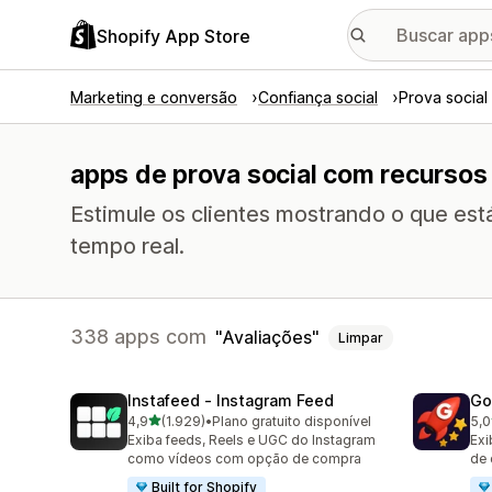
Shopify App Store
Marketing e conversão
Confiança social
Prova social
apps de prova social com recursos
Estimule os clientes mostrando o que es
tempo real.
338 apps com
Avaliações
Limpar
Instafeed ‑ Instagram Feed
Go
de 5 estrelas
4,9
(1.929)
•
Plano gratuito disponível
5,0
1929 avaliações ao todo
537
Exiba feeds, Reels e UGC do Instagram
Exi
como vídeos com opção de compra
de 
Built for Shopify