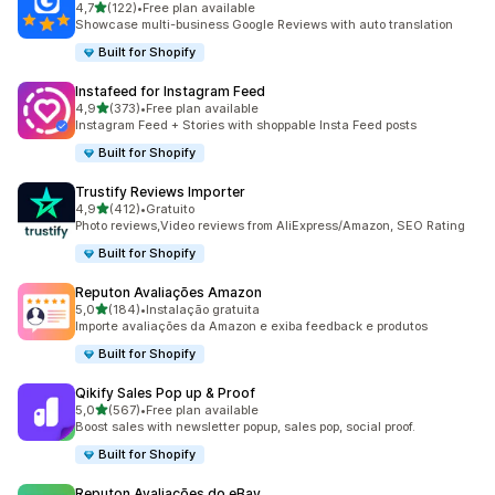
de 5 estrelas
4,7
(122)
•
Free plan available
122 total de avaliações
Showcase multi-business Google Reviews with auto translation
Built for Shopify
Instafeed for Instagram Feed
de 5 estrelas
4,9
(373)
•
Free plan available
373 total de avaliações
Instagram Feed + Stories with shoppable Insta Feed posts
Built for Shopify
Trustify Reviews Importer
de 5 estrelas
4,9
(412)
•
Gratuito
412 total de avaliações
Photo reviews,Video reviews from AliExpress/Amazon, SEO Rating
Built for Shopify
Reputon Avaliações Amazon
de 5 estrelas
5,0
(184)
•
Instalação gratuita
184 total de avaliações
Importe avaliações da Amazon e exiba feedback e produtos
Built for Shopify
Qikify Sales Pop up & Proof
de 5 estrelas
5,0
(567)
•
Free plan available
567 total de avaliações
Boost sales with newsletter popup, sales pop, social proof.
Built for Shopify
Reputon Avaliações do eBay