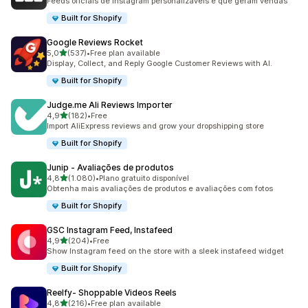
Feeds oficiais de Instagram personalizáveis e que geram vendas
Built for Shopify
Google Reviews Rocket
de 5 estrelas
5,0
(537)
•
Free plan available
537 total de avaliações
Display, Collect, and Reply Google Customer Reviews with AI.
Built for Shopify
Judge.me Ali Reviews Importer
de 5 estrelas
4,9
(182)
•
Free
182 total de avaliações
Import AliExpress reviews and grow your dropshipping store
Built for Shopify
Junip ‑ Avaliações de produtos
de 5 estrelas
4,8
(1.080)
•
Plano gratuito disponível
1080 total de avaliações
Obtenha mais avaliações de produtos e avaliações com fotos
Built for Shopify
GSC Instagram Feed, Instafeed
de 5 estrelas
4,9
(204)
•
Free
204 total de avaliações
Show Instagram feed on the store with a sleek instafeed widget
Built for Shopify
Reelfy‑ Shoppable Videos Reels
de 5 estrelas
4,8
(216)
•
Free plan available
216 total de avaliações