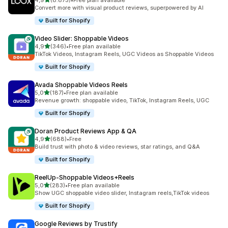
4,9
(8.875)
•
Free plan available
8875 total de avaliações
Convert more with visual product reviews, superpowered by AI
Built for Shopify
Video Slider: Shoppable Videos
de 5 estrelas
4,9
(346)
•
Free plan available
346 total de avaliações
TikTok Videos, Instagram Reels, UGC Videos as Shoppable Videos
Built for Shopify
Avada Shoppable Videos Reels
de 5 estrelas
5,0
(187)
•
Free plan available
187 total de avaliações
Revenue growth: shoppable video, TikTok, Instagram Reels, UGC
Built for Shopify
Doran Product Reviews App & QA
de 5 estrelas
4,9
(688)
•
Free
688 total de avaliações
Build trust with photo & video reviews, star ratings, and Q&A
Built for Shopify
ReelUp‑Shoppable Videos+Reels
de 5 estrelas
5,0
(283)
•
Free plan available
283 total de avaliações
Show UGC shoppable video slider, Instagram reels,TikTok videos
Built for Shopify
Google Reviews by Trustify