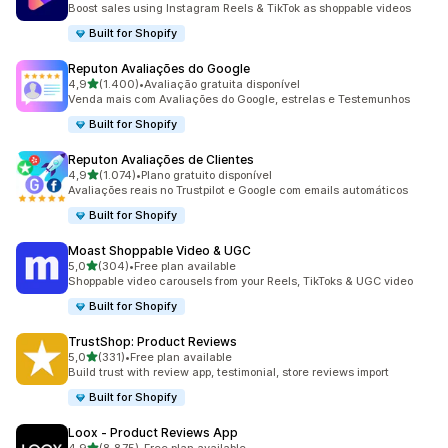
Boost sales using Instagram Reels & TikTok as shoppable videos
Built for Shopify
Reputon Avaliações do Google
de 5 estrelas
4,9
(1.400)
•
Avaliação gratuita disponível
1400 total de avaliações
Venda mais com Avaliações do Google, estrelas e Testemunhos
Built for Shopify
Reputon Avaliações de Clientes
de 5 estrelas
4,9
(1.074)
•
Plano gratuito disponível
1074 total de avaliações
Avaliações reais no Trustpilot e Google com emails automáticos
Built for Shopify
Moast Shoppable Video & UGC
de 5 estrelas
5,0
(304)
•
Free plan available
304 total de avaliações
Shoppable video carousels from your Reels, TikToks & UGC video
Built for Shopify
TrustShop: Product Reviews
de 5 estrelas
5,0
(331)
•
Free plan available
331 total de avaliações
Build trust with review app, testimonial, store reviews import
Built for Shopify
Loox ‑ Product Reviews App
de 5 estrelas