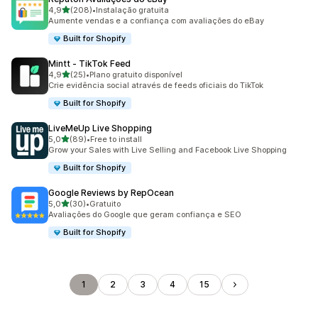
de 5 estrelas
4,9
(208)
•
Instalação gratuita
208 total de avaliações
Aumente vendas e a confiança com avaliações do eBay
Built for Shopify
Mintt ‑ TikTok Feed
de 5 estrelas
4,9
(25)
•
Plano gratuito disponível
25 total de avaliações
Crie evidência social através de feeds oficiais do TikTok
Built for Shopify
LiveMeUp Live Shopping
de 5 estrelas
5,0
(89)
•
Free to install
89 total de avaliações
Grow your Sales with Live Selling and Facebook Live Shopping
Built for Shopify
Google Reviews by RepOcean
de 5 estrelas
5,0
(30)
•
Gratuito
30 total de avaliações
Avaliações do Google que geram confiança e SEO
Built for Shopify
1
2
3
4
15