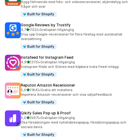
Bygg förtroende med foto- och videorecensioner, stjärnbetyg och
frågor och svar
Built for Shopify
Google Reviews by Trustify
av 5 stjärnor
4,7
(122)
•
Gratisplan tillgänglig
122 recensioner totalt
Visa upp Google-recensioner för flera företag med automatisk
översättning
Built for Shopify
Instafeed for Instagram Feed
av 5 stjärnor
4,9
(373)
•
Gratisplan tillgänglig
373 recensioner totalt
Instagram-flöde och Stories med köpbara Insta Feed-inlägg
Built for Shopify
Reputon Amazon Recensioner
av 5 stjärnor
5,0
(184)
•
Gratis att installera
184 recensioner totalt
Importera Amazon-recensioner och visa säljarfeedback
Built for Shopify
Qikify Sales Pop up & Proof
av 5 stjärnor
5,0
(567)
•
Gratisplan tillgänglig
567 recensioner totalt
Öka försäljningen med nyhetsbrevspopup, försäljningspopup och
sociala bevis.
Built for Shopify