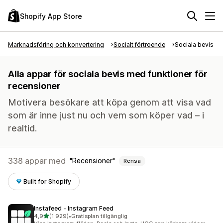
Shopify App Store
Marknadsföring och konvertering
Socialt förtroende
Sociala bevis
Alla appar för sociala bevis med funktioner för
recensioner
Motivera besökare att köpa genom att visa vad
som är inne just nu och vem som köper vad – i
realtid.
338 appar med
Recensioner
Rensa
Built for Shopify
Instafeed ‑ Instagram Feed
av 5 stjärnor
4,9
(1 929)
•
Gratisplan tillgänglig
1929 recensioner totalt