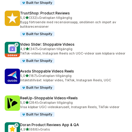
Built for Shopify
TrustShop: Product Reviews
av 5 stjärnor
5,0
(332)
•
Gratisplan tillgänglig
332 recensioner totalt
Bygg förtroende med recensionsapp, omdömen och import av
butiksrecensioner
Built for Shopify
Video Slider: Shoppable Videos
av 5 stjärnor
4,9
(347)
•
Gratisplan tillgänglig
347 recensioner totalt
TikTok-videor, Instagram Reels och UGC-videor som köpbara videor
Built for Shopify
Avada Shoppable Videos Reels
av 5 stjärnor
5,0
(187)
•
Gratisplan tillgänglig
187 recensioner totalt
Intäktstillväxt: köpbar video, TikTok, Instagram Reels, UGC
Built for Shopify
ReelUp‑Shoppable Videos+Reels
av 5 stjärnor
5,0
(284)
•
Gratisplan tillgänglig
284 recensioner totalt
Visa köpbar UGC-videokarusell, Instagram Reels, TikTok-videor
Built for Shopify
Doran Product Reviews App & QA
av 5 stjärnor
4,9
(688)
•
Gratis
688 recensioner totalt