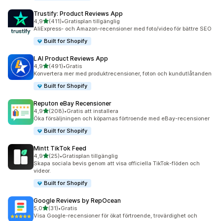
Trustify: Product Reviews App
av 5 stjärnor
4,9
(411)
•
Gratisplan tillgänglig
411 recensioner totalt
AliExpress- och Amazon-recensioner med foto/video för bättre SEO
Built for Shopify
LAI Product Reviews App
av 5 stjärnor
4,9
(491)
•
Gratis
491 recensioner totalt
Konvertera mer med produktrecensioner, foton och kundutlåtanden
Built for Shopify
Reputon eBay Recensioner
av 5 stjärnor
4,9
(208)
•
Gratis att installera
208 recensioner totalt
Öka försäljningen och köparnas förtroende med eBay-recensioner
Built for Shopify
Mintt TikTok Feed
av 5 stjärnor
4,9
(25)
•
Gratisplan tillgänglig
25 recensioner totalt
Skapa sociala bevis genom att visa officiella TikTok-flöden och
videor.
Built for Shopify
Google Reviews by RepOcean
av 5 stjärnor
5,0
(31)
•
Gratis
31 recensioner totalt
Visa Google-recensioner för ökat förtroende, trovärdighet och