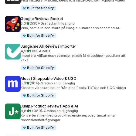
Visa Instagram-flöden, Reels och Insta-UGC som köpbara videor
Built for Shopify
Google Reviews Rocket
av 5 stjärnor
5,0
(538)
•
Gratisplan tillgänglig
538 recensioner totalt
Visa, samla in och svara på Google Kundrecensioner med AI.
Built for Shopify
Judge.me Ali Reviews Importer
av 5 stjärnor
4,9
(183)
•
Gratis
183 recensioner totalt
Importera AliExpress-recensioner och få dropshippingbutiken att
växa
Built for Shopify
Moast Shoppable Video & UGC
av 5 stjärnor
5,0
(304)
•
Gratisplan tillgänglig
304 recensioner totalt
Köpbara videokaruseller från dina Reels, TikToks och UGC-videor
Built for Shopify
Junip Product Reviews App & AI
av 5 stjärnor
4,8
(1 080)
•
Gratisplan tillgänglig
1080 recensioner totalt
Konvertera mer med produktrecensioner, obegränsat antal
recensionsförfrågningar
Built for Shopify