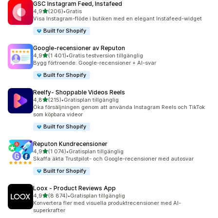
GSC Instagram Feed, Instafeed
av 5 stjärnor
4,9
(206)
•
Gratis
206 recensioner totalt
Visa Instagram-flöde i butiken med en elegant Instafeed-widget
Built for Shopify
Google‑recensioner av Reputon
av 5 stjärnor
4,9
(1 401)
•
Gratis testversion tillgänglig
1401 recensioner totalt
Bygg förtroende: Google-recensioner + AI-svar
Built for Shopify
Reelfy‑ Shoppable Videos Reels
av 5 stjärnor
4,8
(215)
•
Gratisplan tillgänglig
215 recensioner totalt
Öka försäljningen genom att använda Instagram Reels och TikTok
som köpbara videor
Built for Shopify
Reputon Kundrecensioner
av 5 stjärnor
4,9
(1 074)
•
Gratisplan tillgänglig
1074 recensioner totalt
Skaffa äkta Trustpilot- och Google-recensioner med autosvar
Built for Shopify
Loox ‑ Product Reviews App
av 5 stjärnor
4,9
(8 874)
•
Gratisplan tillgänglig
8874 recensioner totalt
Konvertera fler med visuella produktrecensioner med AI-
superkrafter