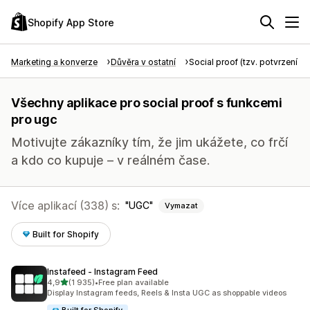
Shopify App Store
Marketing a konverze
Důvěra v ostatní
Social proof (tzv. potvrzení tře
Všechny aplikace pro social proof s funkcemi
pro ugc
Motivujte zákazníky tím, že jim ukážete, co frčí
a kdo co kupuje – v reálném čase.
Více aplikací (338) s:
UGC
Vymazat
Built for Shopify
Instafeed ‑ Instagram Feed
z 5 hvězd
4,9
(1 935)
•
Free plan available
Celkový počet recenzí: 1935
Display Instagram feeds, Reels & Insta UGC as shoppable videos