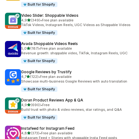
Built for Shopify
Video Slider: Shoppable Videos
z 5 hvězd
4,9
(349)
•
Free plan available
Celkový počet recenzí: 349
TikTok Videos, Instagram Reels, UGC Videos as Shoppable Videos
Built for Shopify
Avada Shoppable Videos Reels
z 5 hvězd
5,0
(187)
•
Free plan available
Celkový počet recenzí: 187
Revenue growth: shoppable video, TikTok, Instagram Reels, UGC
Built for Shopify
Google Reviews by Trustify
z 5 hvězd
4,7
(122)
•
Free plan available
Celkový počet recenzí: 122
Showcase multi-business Google Reviews with auto translation
Built for Shopify
Doran Product Reviews App & QA
z 5 hvězd
4,9
(690)
•
Free
Celkový počet recenzí: 690
Build trust with photo & video reviews, star ratings, and Q&A
Built for Shopify
Instafeed for Instagram Feed
z 5 hvězd
4,8
(373)
•
Free plan available
Celkový počet recenzí: 373
Instagram Feed + Stories with shoppable Insta Feed posts