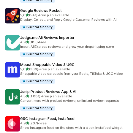
Built for Shopify
Google Reviews Rocket
z 5 hvězd
5,0
(541)
•
Free plan available
Celkový počet recenzí: 541
Display, Collect, and Reply Google Customer Reviews with AI.
Built for Shopify
Judge.me Ali Reviews Importer
z 5 hvězd
4,9
(185)
•
Free
Celkový počet recenzí: 185
Import AliExpress reviews and grow your dropshipping store
Built for Shopify
Moast Shoppable Video & UGC
z 5 hvězd
5,0
(306)
•
Free plan available
Celkový počet recenzí: 306
Shoppable video carousels from your Reels, TikToks & UGC video
Built for Shopify
Junip Product Reviews App & AI
z 5 hvězd
4,8
(1 081)
•
Free plan available
Celkový počet recenzí: 1081
Convert more with product reviews, unlimited review requests
Built for Shopify
GSC Instagram Feed, Instafeed
z 5 hvězd
4,9
(207)
•
Free
Celkový počet recenzí: 207
Show Instagram feed on the store with a sleek instafeed widget