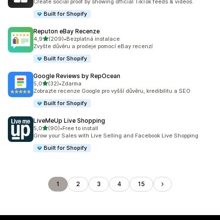
Create social proof by showing official TikTok feeds & videos.
Built for Shopify
Reputon eBay Recenze
z 5 hvězd
4,9
(209)
•
Bezplatná instalace
Celkový počet recenzí: 209
Zvyšte důvěru a prodeje pomocí eBay recenzí
Built for Shopify
Google Reviews by RepOcean
z 5 hvězd
5,0
(32)
•
Zdarma
Celkový počet recenzí: 32
Zobrazte recenze Google pro vyšší důvěru, kredibilitu a SEO
Built for Shopify
LiveMeUp Live Shopping
z 5 hvězd
5,0
(90)
•
Free to install
Celkový počet recenzí: 90
Grow your Sales with Live Selling and Facebook Live Shopping
Built for Shopify
1
2
3
4
15