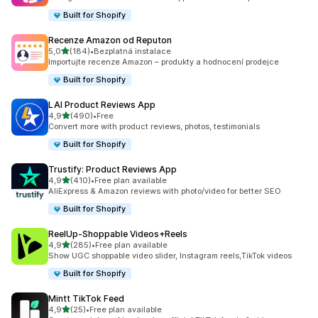
Built for Shopify
Recenze Amazon od Reputon
z 5 hvězd
5,0
(184)
•
Bezplatná instalace
Celkový počet recenzí: 184
Importujte recenze Amazon – produkty a hodnocení prodejce
Built for Shopify
LAI Product Reviews App
z 5 hvězd
4,9
(490)
•
Free
Celkový počet recenzí: 490
Convert more with product reviews, photos, testimonials
Built for Shopify
Trustify: Product Reviews App
z 5 hvězd
4,9
(410)
•
Free plan available
Celkový počet recenzí: 410
AliExpress & Amazon reviews with photo/video for better SEO
Built for Shopify
ReelUp‑Shoppable Videos+Reels
z 5 hvězd
4,9
(285)
•
Free plan available
Celkový počet recenzí: 285
Show UGC shoppable video slider, Instagram reels,TikTok videos
Built for Shopify
Mintt TikTok Feed
z 5 hvězd
4,9
(25)
•
Free plan available
Celkový počet recenzí: 25