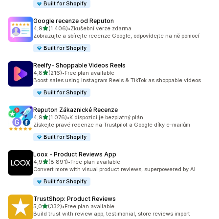
Built for Shopify
Google recenze od Reputon
z 5 hvězd
4,9
(1 406)
•
Zkušební verze zdarma
Celkový počet recenzí: 1406
Zobrazujte a sbírejte recenze Google, odpovídejte na ně pomocí
Built for Shopify
Reelfy‑ Shoppable Videos Reels
z 5 hvězd
4,8
(216)
•
Free plan available
Celkový počet recenzí: 216
Boost sales using Instagram Reels & TikTok as shoppable videos
Built for Shopify
Reputon Zákaznické Recenze
z 5 hvězd
4,9
(1 076)
•
K dispozici je bezplatný plán
Celkový počet recenzí: 1076
Získejte pravé recenze na Trustpilot a Google díky e-mailům
Built for Shopify
Loox ‑ Product Reviews App
z 5 hvězd
4,9
(8 891)
•
Free plan available
Celkový počet recenzí: 8891
Convert more with visual product reviews, superpowered by AI
Built for Shopify
TrustShop: Product Reviews
z 5 hvězd
5,0
(332)
•
Free plan available
Celkový počet recenzí: 332
Build trust with review app, testimonial, store reviews import