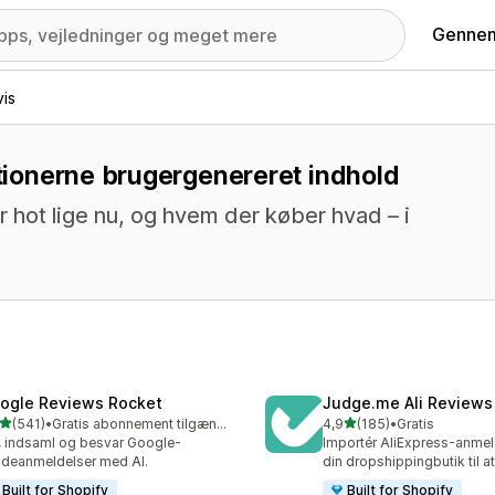
Gennem
vis
ktionerne brugergenereret indhold
 hot lige nu, og hvem der køber hvad – i
ogle Reviews Rocket
Judge.me Ali Reviews
ud af 5 stjerner
ud af 5 stjerner
(541)
•
Gratis abonnement tilgængeligt
4,9
(185)
•
Gratis
 anmeldelser i alt
185 anmeldelser i alt
, indsaml og besvar Google-
Importér AliExpress-anmeld
deanmeldelser med AI.
din dropshippingbutik til a
Built for Shopify
Built for Shopify