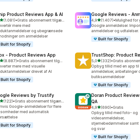
nip Product Reviews App & AI
Google Reviews ‑ Anm
ud af 5 stjerner
ud af 5 stjerner
(1.081)
•
Gratis abonnement tilgængeligt
4,9
(1.407)
•
1 anmeldelser i alt
1407 anmeldelser i alt
vertér mere med
Google anmeldelser. Impor
duktanmeldelser og ubegrænsede
anmeldelser og udtalelser.
odninger om anmeldelser
Built for Shopify
Built for Shopify
ox ‑ Product Reviews App
TrustShop: Product R
ud af 5 stjerner
ud af 5 stjerner
(8.887)
•
Gratis abonnement tilgængeligt
5,0
(332)
•
7 anmeldelser i alt
332 anmeldelser i alt
verter mere med visuelle
Opbyg tillid med en app til
duktanmeldelser drevet af AI
anmeldelser, anbefalinger 
butiksanmeldelser
Built for Shopify
Built for Shopify
ogle Reviews by Trustify
Doran Product Review
ud af 5 stjerner
(122)
•
Gratis abonnement tilgængeligt
QA
 anmeldelser i alt
mvis Google-anmeldelser for flere
ud af 5 stjerner
4,9
(690)
•
Gratis
690 anmeldelser i alt
ksomheder med automatisk
Opbyg tillid med foto- og
rsættelse
videoanmeldelser,
stjernebedømmelser samt
Built for Shopify
og svar
Built for Shopify