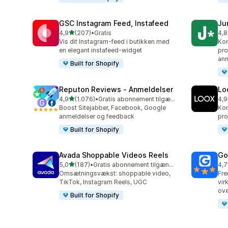
GSC Instagram Feed, Instafeed
Ju
ud af 5 stjerner
4,9
(207)
•
Gratis
4,8
207 anmeldelser i alt
108
Vis dit Instagram-feed i butikken med
Kon
en elegant instafeed-widget
pro
anm
Built for Shopify
Reputon Reviews ‑ Anmeldelser
Lo
ud af 5 stjerner
4,9
(1.076)
•
Gratis abonnement tilgængeligt
4,9
1076 anmeldelser i alt
888
Boost Sitejabber, Facebook, Google
Kon
anmeldelser og feedback
pro
Built for Shopify
Avada Shoppable Videos Reels
Go
ud af 5 stjerner
5,0
(187)
•
Gratis abonnement tilgængeligt
4,7
187 anmeldelser i alt
122
Omsætningsvækst: shoppable video,
Fre
TikTok, Instagram Reels, UGC
vir
ove
Built for Shopify