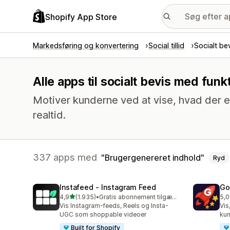
Shopify App Store
Markedsføring og konvertering
Social tillid
Socialt be
Alle apps til socialt bevis med fun
Motiver kunderne ved at vise, hvad der er
realtid.
337 apps med
Brugergenereret indhold
Ryd
Instafeed ‑ Instagram Feed
Go
ud af 5 stjerner
4,9
(1.935)
•
Gratis abonnement tilgængeligt
5,0
1935 anmeldelser i alt
541
Vis Instagram-feeds, Reels og Insta-
Vis
UGC som shoppable videoer
kun
Built for Shopify