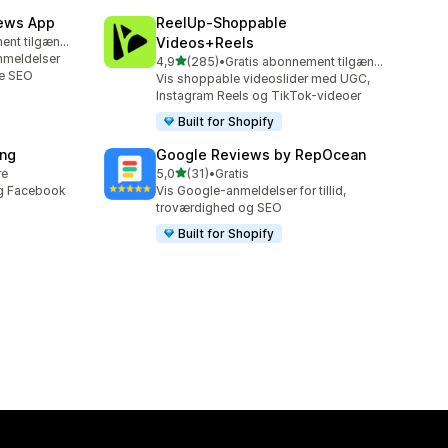
iews App
ReelUp‑Shoppable
Gratis abonnement tilgængeligt
Videos+Reels
nmeldelser
ud af 5 stjerner
4,9
(285)
•
Gratis abonnement tilgængeligt
285 anmeldelser i alt
re SEO
Vis shoppable videoslider med UGC,
Instagram Reels og TikTok-videoer
Built for Shopify
ing
Google Reviews by RepOcean
ud af 5 stjerner
re
5,0
(31)
•
Gratis
31 anmeldelser i alt
og Facebook
Vis Google-anmeldelser for tillid,
troværdighed og SEO
Built for Shopify