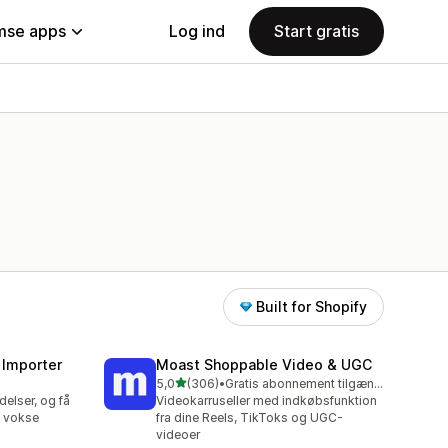
se apps
Log ind
Start gratis
Built for Shopify
 Importer
Moast Shoppable Video & UGC
ud af 5 stjerner
5,0
(306)
•
Gratis abonnement tilgængeligt
306 anmeldelser i alt
elser, og få
Videokarruseller med indkøbsfunktion
t vokse
fra dine Reels, TikToks og UGC-
videoer