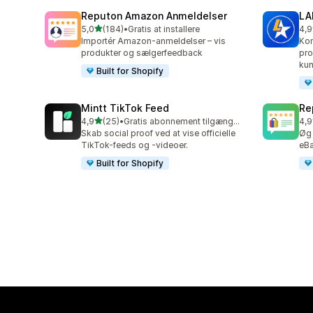
Reputon Amazon Anmeldelser
LA
ud af 5 stjerner
5,0
(184)
•
Gratis at installere
4,9
184 anmeldelser i alt
490
Importér Amazon-anmeldelser – vis
Kon
produkter og sælgerfeedback
pro
kun
Built for Shopify
Mintt TikTok Feed
Re
ud af 5 stjerner
4,9
(25)
•
Gratis abonnement tilgængeligt
4,9
25 anmeldelser i alt
209
Skab social proof ved at vise officielle
Øg 
TikTok-feeds og -videoer.
eBa
Built for Shopify