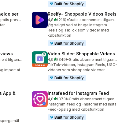
Built for Shopify
eldelser
Reelfy‑ Shoppable Videos Reels
ud af 5 stjerner
Mulighed for gratis prøveperiode
4,8
(216)
•
Gratis abonnement tilgængeligt
216 anmeldelser i alt
ter
Øg salget ved at bruge Instagram
Reels og TikTok som videoer med
købsfunktion
Built for Shopify
eviews
Video Slider: Shoppable Videos
ud af 5 stjerner
Gratis abonnement tilgængeligt
4,9
(349)
•
Gratis abonnement tilgængeligt
349 anmeldelser i alt
TikTok-videoer, Instagram Reels, UGC-
og import af
videoer som shoppable videoer
Built for Shopify
s App &
Instafeed for Instagram Feed
ud af 5 stjerner
4,8
(373)
•
Gratis abonnement tilgængeligt
373 anmeldelser i alt
Instagram-feed og -historier med Insta
Feed-opslag med købsfunktion
Built for Shopify
 spørgsmål