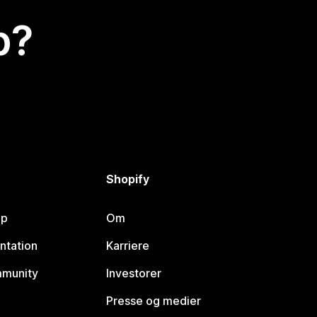
p?
Shopify
lp
Om
ntation
Karriere
mmunity
Investorer
Presse og medier