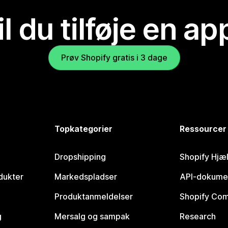
il du tilføje en ap
Prøv Shopify gratis i 3 dage
Topkategorier
Ressourcer
Dropshipping
Shopify Hjæ
dukter
Markedspladser
API-dokume
Produktanmeldelser
Shopify Co
g
Mersalg og sampak
Research