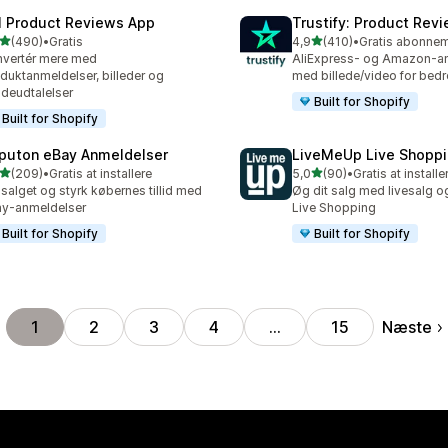
I Product Reviews App
Trustify: Product Rev
ud af 5 stjerner
ud af 5 stjerner
(490)
•
Gratis
4,9
(410)
•
 anmeldelser i alt
410 anmeldelser i alt
vertér mere med
AliExpress- og Amazon-a
duktanmeldelser, billeder og
med billede/video for bed
deudtalelser
Built for Shopify
Built for Shopify
puton eBay Anmeldelser
LiveMeUp Live Shopp
ud af 5 stjerner
ud af 5 stjerner
(209)
•
Gratis at installere
5,0
(90)
•
Gratis at installe
 anmeldelser i alt
90 anmeldelser i alt
salget og styrk købernes tillid med
Øg dit salg med livesalg 
y-anmeldelser
Live Shopping
Built for Shopify
Built for Shopify
Næste
1
2
3
4
…
15