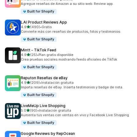
184 reseñas en total
Agregue reseñas de Amazon a su sitio web. Review app.
Built for Shopify
LAI Product Reviews App
de 5 estrellas
4.9
(490)
•
Gratis
490 reseñas en total
Convierte más con reseñas de productos, fotos y testimonios
Built for Shopify
Mintt ‑ TikTok Feed
de 5 estrellas
4.9
(25)
•
Plan gratis disponible
25 reseñas en total
Crea pruebas sociales mostrando feeds oficiales de TikTok
Built for Shopify
Reputon Reseñas de eBay
de 5 estrellas
4.9
(209)
•
Instalación gratuita
209 reseñas en total
Importa reseñas de eBay. Inserta testimonios y badge de nota.
Built for Shopify
LiveMeUp Live Shopping
de 5 estrellas
5.0
(90)
•
Instalación gratuita
90 reseñas en total
Aumenta tus ventas con ventas en vivo y Facebook Live Shopping
Built for Shopify
Google Reviews by RepOcean