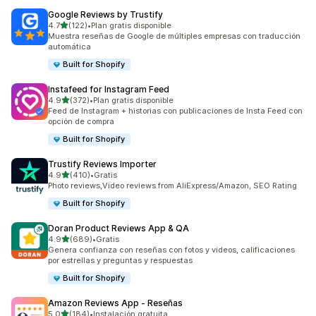
Google Reviews by Trustify
de 5 estrellas
4.7
(122)
•
Plan gratis disponible
122 reseñas en total
Muestra reseñas de Google de múltiples empresas con traducción
automática
Built for Shopify
Instafeed for Instagram Feed
de 5 estrellas
4.9
(372)
•
Plan gratis disponible
372 reseñas en total
Feed de Instagram + historias con publicaciones de Insta Feed con
opción de compra
Built for Shopify
Trustify Reviews Importer
de 5 estrellas
4.9
(410)
•
Gratis
410 reseñas en total
Photo reviews,Video reviews from AliExpress/Amazon, SEO Rating
Built for Shopify
Doran Product Reviews App & QA
de 5 estrellas
4.9
(689)
•
Gratis
689 reseñas en total
Genera confianza con reseñas con fotos y videos, calificaciones
por estrellas y preguntas y respuestas
Built for Shopify
Amazon Reviews App ‑ Reseñas
de 5 estrellas
5.0
(184)
•
Instalación gratuita