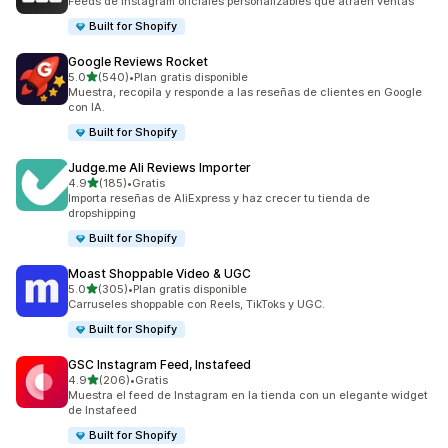
Feeds de Instagram oficiales personálizables que atraen ventas
Built for Shopify
Google Reviews Rocket
de 5 estrellas
5.0
(540)
•
Plan gratis disponible
540 reseñas en total
Muestra, recopila y responde a las reseñas de clientes en Google
con IA.
Built for Shopify
Judge.me Ali Reviews Importer
de 5 estrellas
4.9
(185)
•
Gratis
185 reseñas en total
Importa reseñas de AliExpress y haz crecer tu tienda de
dropshipping
Built for Shopify
Moast Shoppable Video & UGC
de 5 estrellas
5.0
(305)
•
Plan gratis disponible
305 reseñas en total
Carruseles shoppable con Reels, TikToks y UGC.
Built for Shopify
GSC Instagram Feed, Instafeed
de 5 estrellas
4.9
(206)
•
Gratis
206 reseñas en total
Muestra el feed de Instagram en la tienda con un elegante widget
de Instafeed
Built for Shopify