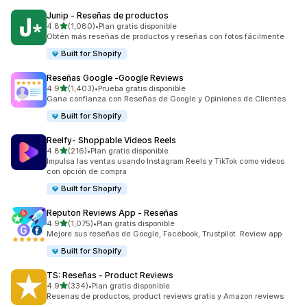
Junip ‑ Reseñas de productos
de 5 estrellas
4.8
(1,080)
•
Plan gratis disponible
1080 reseñas en total
Obtén más reseñas de productos y reseñas con fotos fácilmente
Built for Shopify
Reseñas Google ‑Google Reviews
de 5 estrellas
4.9
(1,403)
•
Prueba gratis disponible
1403 reseñas en total
Gana confianza con Reseñas de Google y Opiniones de Clientes
Built for Shopify
Reelfy‑ Shoppable Videos Reels
de 5 estrellas
4.8
(216)
•
Plan gratis disponible
216 reseñas en total
Impulsa las ventas usando Instagram Reels y TikTok como videos
con opción de compra
Built for Shopify
Reputon Reviews App ‑ Reseñas
de 5 estrellas
4.9
(1,075)
•
Plan gratis disponible
1075 reseñas en total
Mejore sus reseñas de Google, Facebook, Trustpilot. Review app
Built for Shopify
TS: Reseñas ‑ Product Reviews
de 5 estrellas
4.9
(334)
•
Plan gratis disponible
334 reseñas en total
Resenas de productos, product reviews gratis y Amazon reviews