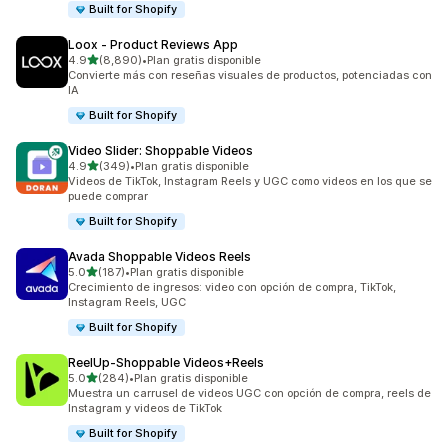
Built for Shopify
Loox ‑ Product Reviews App
de 5 estrellas
4.9
(8,890)
•
Plan gratis disponible
8890 reseñas en total
Convierte más con reseñas visuales de productos, potenciadas con
IA
Built for Shopify
Video Slider: Shoppable Videos
de 5 estrellas
4.9
(349)
•
Plan gratis disponible
349 reseñas en total
Videos de TikTok, Instagram Reels y UGC como videos en los que se
puede comprar
Built for Shopify
Avada Shoppable Videos Reels
de 5 estrellas
5.0
(187)
•
Plan gratis disponible
187 reseñas en total
Crecimiento de ingresos: video con opción de compra, TikTok,
Instagram Reels, UGC
Built for Shopify
ReelUp‑Shoppable Videos+Reels
de 5 estrellas
5.0
(284)
•
Plan gratis disponible
284 reseñas en total
Muestra un carrusel de videos UGC con opción de compra, reels de
Instagram y videos de TikTok
Built for Shopify