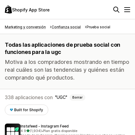
Shopify App Store
Marketing y conversión
Confianza social
Prueba social
Todas las aplicaciones de prueba social con
funciones para la ugc
Motiva a los compradores mostrando en tiempo
real cuáles son las tendencias y quiénes están
comprando qué productos.
338 aplicaciones con
UGC
Borrar
Built for Shopify
Instafeed ‑ Instagram Feed
de 5 estrellas
4.9
(1,934)
•
Plan gratis disponible
1934 reseñas en total