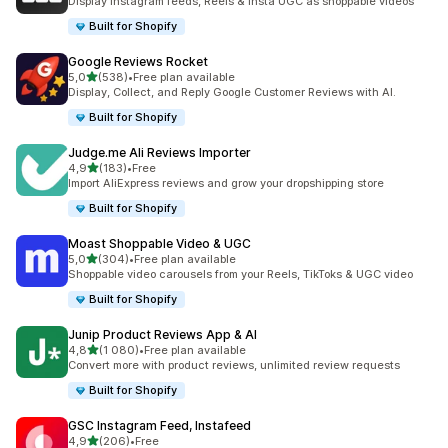
Display Instagram feeds, Reels & Insta UGC as shoppable videos
Built for Shopify
Google Reviews Rocket
/ 5 tähteä
5,0
(538)
•
Free plan available
538 arvostelua yhteensä
Display, Collect, and Reply Google Customer Reviews with AI.
Built for Shopify
Judge.me Ali Reviews Importer
/ 5 tähteä
4,9
(183)
•
Free
183 arvostelua yhteensä
Import AliExpress reviews and grow your dropshipping store
Built for Shopify
Moast Shoppable Video & UGC
/ 5 tähteä
5,0
(304)
•
Free plan available
304 arvostelua yhteensä
Shoppable video carousels from your Reels, TikToks & UGC video
Built for Shopify
Junip Product Reviews App & AI
/ 5 tähteä
4,8
(1 080)
•
Free plan available
1080 arvostelua yhteensä
Convert more with product reviews, unlimited review requests
Built for Shopify
GSC Instagram Feed, Instafeed
/ 5 tähteä
4,9
(206)
•
Free
206 arvostelua yhteensä