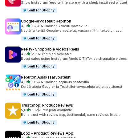
Show Instagram feed on the store with a sleek instafeed widget
Built for Shopify
Google‑arvostelut Reputon
/ 5 tähteä
4,9
(1 401)
•
Ilmainen kokeilu saatavilla
1401 arvostelua yhteensä
Näytä ja kerää Google-arvostelut, vastaa niihin tekoälyn avull
Built for Shopify
Reelfy‑ Shoppable Videos Reels
/ 5 tähteä
4,8
(215)
•
Free plan available
215 arvostelua yhteensä
Boost sales using Instagram Reels & TikTok as shoppable videos
Built for Shopify
Reputon Asiakasarvostelut
/ 5 tähteä
4,9
(1 074)
•
Ilmainen sopimus saatavilla
1074 arvostelua yhteensä
Kerää aitoja Google- ja Trustpilot-arvosteluja automaattisesti
Built for Shopify
TrustShop: Product Reviews
/ 5 tähteä
5,0
(332)
•
Free plan available
332 arvostelua yhteensä
Build trust with review app, testimonial, store reviews import
Built for Shopify
Loox ‑ Product Reviews App
/ 5 tähteä