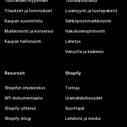
Tuotteiden myyminen
Tuotearvostelut
Tilaukset ja toimitukset
Lisämyynti ja tuotepaketit
Kaupan suunnittelu
Sähköpostimarkkinointi
Markkinointi ja konversio
Hakukoneoptimointi
Kaupan hallinnointi
Lähetys
Valuutta ja käännös
Resurssit
Shopify
Shopifyn ohjekeskus
Tietoja
API-dokumentaatio
Uramahdollisuudet
Shopify-yhteisö
Sijoittajat
Shopify-blogi
Lehdistö ja media