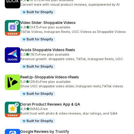
4,9
(8 872)
•
Free plan available
8872 arvostelua yhteensä
Convert more with visual product reviews, superpowered by AI
Built for Shopify
Video Slider: Shoppable Videos
/ 5 tähteä
4,9
(347)
•
Free plan available
347 arvostelua yhteensä
TikTok Videos, Instagram Reels, UGC Videos as Shoppable Videos
Built for Shopify
Avada Shoppable Videos Reels
/ 5 tähteä
5,0
(187)
•
Free plan available
187 arvostelua yhteensä
Revenue growth: shoppable video, TikTok, Instagram Reels, UGC
Built for Shopify
ReelUp‑Shoppable Videos+Reels
/ 5 tähteä
5,0
(284)
•
Free plan available
284 arvostelua yhteensä
Show UGC shoppable video slider, Instagram reels,TikTok videos
Built for Shopify
Doran Product Reviews App & QA
/ 5 tähteä
4,9
(688)
•
Free
688 arvostelua yhteensä
Build trust with photo & video reviews, star ratings, and Q&A
Built for Shopify
Google Reviews by Trustify