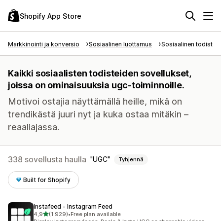
Shopify App Store
Markkinointi ja konversio
Sosiaalinen luottamus
Sosiaalinen todiste
Kaikki sosiaalisten todisteiden sovellukset,
joissa on ominaisuuksia ugc-toiminnoille.
Motivoi ostajia näyttämällä heille, mikä on
trendikästä juuri nyt ja kuka ostaa mitäkin –
reaaliajassa.
338 sovellusta haulla
UGC
Tyhjennä
Built for Shopify
Instafeed ‑ Instagram Feed
/ 5 tähteä
4,9
(1 929)
•
Free plan available
1929 arvostelua yhteensä