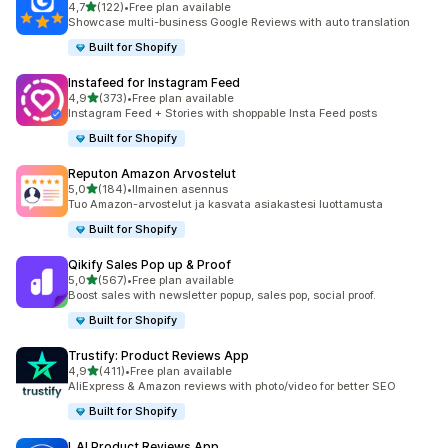
/ 5 tähteä
4,7
(122)
•
Free plan available
122 arvostelua yhteensä
Showcase multi-business Google Reviews with auto translation
Built for Shopify
Instafeed for Instagram Feed
/ 5 tähteä
4,9
(373)
•
Free plan available
373 arvostelua yhteensä
Instagram Feed + Stories with shoppable Insta Feed posts
Built for Shopify
Reputon Amazon Arvostelut
/ 5 tähteä
5,0
(184)
•
Ilmainen asennus
184 arvostelua yhteensä
Tuo Amazon-arvostelut ja kasvata asiakastesi luottamusta
Built for Shopify
Qikify Sales Pop up & Proof
/ 5 tähteä
5,0
(567)
•
Free plan available
567 arvostelua yhteensä
Boost sales with newsletter popup, sales pop, social proof.
Built for Shopify
Trustify: Product Reviews App
/ 5 tähteä
4,9
(411)
•
Free plan available
411 arvostelua yhteensä
AliExpress & Amazon reviews with photo/video for better SEO
Built for Shopify
LAI Product Reviews App