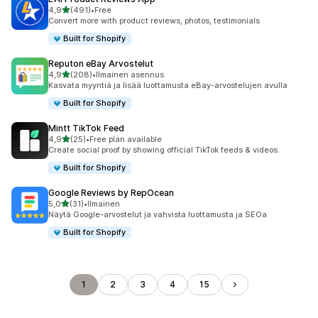
/ 5 tähteä
4,9
(491)
•
Free
491 arvostelua yhteensä
Convert more with product reviews, photos, testimonials
Built for Shopify
Reputon eBay Arvostelut
/ 5 tähteä
4,9
(208)
•
Ilmainen asennus
208 arvostelua yhteensä
Kasvata myyntiä ja lisää luottamusta eBay-arvostelujen avulla
Built for Shopify
Mintt TikTok Feed
/ 5 tähteä
4,9
(25)
•
Free plan available
25 arvostelua yhteensä
Create social proof by showing official TikTok feeds & videos.
Built for Shopify
Google Reviews by RepOcean
/ 5 tähteä
5,0
(31)
•
Ilmainen
31 arvostelua yhteensä
Näytä Google-arvostelut ja vahvista luottamusta ja SEOa
Built for Shopify
1
2
3
4
15