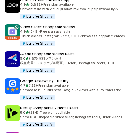
5つ星中
4.9
(8,892)
•
Free plan available
合計レビュー数：8892件
Convert more with visual product reviews, superpowered by AI
Built for Shopify
Video Slider: Shoppable Videos
5つ星中
4.9
(349)
•
Free plan available
合計レビュー数：349件
TikTok Videos, Instagram Reels, UGC Videos as Shoppable Videos
Built for Shopify
Avada Shoppable Videos Reels
5つ星中
5.0
(187)
•
無料プランあり
合計レビュー数：187件
収益成長：ショッパブル動画、TikTok、Instagram Reels、UGC
Built for Shopify
Google Reviews by Trustify
5つ星中
4.7
(122)
•
Free plan available
合計レビュー数：122件
Showcase multi-business Google Reviews with auto translation
Built for Shopify
ReelUp‑Shoppable Videos+Reels
5つ星中
5.0
(284)
•
Free plan available
合計レビュー数：284件
Show UGC shoppable video slider, Instagram reels,TikTok videos
Built for Shopify