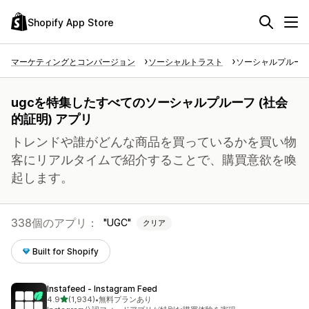
Shopify App Store
マーケティングとコンバージョン
ソーシャルトラスト
ソーシャルプルーフ 
ugcを特集したすべてのソーシャルプルーフ (社会
的証明) アプリ
トレンドや誰がどんな商品を買っているかを買い物
客にリアルタイムで紹介することで、購買意欲を喚
起します。
338個のアプリ：
UGC
クリア
Built for Shopify
Instafeed ‑ Instagram Feed
5つ星中
4.9
(1,934)
•
無料プランあり
合計レビュー数：1934件