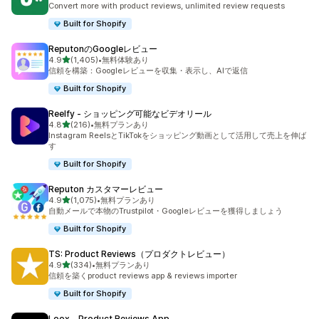
Convert more with product reviews, unlimited review requests
Built for Shopify
ReputonのGoogleレビュー
5つ星中
4.9
(1,405)
•
無料体験あり
合計レビュー数：1405件
信頼を構築：Googleレビューを収集・表示し、AIで返信
Built for Shopify
Reelfy ‑ ショッピング可能なビデオリール
5つ星中
4.8
(216)
•
無料プランあり
合計レビュー数：216件
Instagram ReelsとTikTokをショッピング動画として活用して売上を伸ば
す
Built for Shopify
Reputon カスタマーレビュー
5つ星中
4.9
(1,075)
•
無料プランあり
合計レビュー数：1075件
自動メールで本物のTrustpilot・Googleレビューを獲得しましょう
Built for Shopify
TS: Product Reviews（プロダクトレビュー）
5つ星中
4.9
(334)
•
無料プランあり
合計レビュー数：334件
信頼を築くproduct reviews app & reviews importer
Built for Shopify
Loox ‑ Product Reviews App