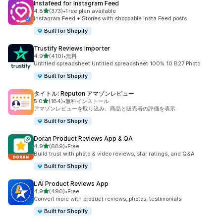
Instafeed for Instagram Feed
5つ星中
4.8
(373)
•
Free plan available
合計レビュー数：373件
Instagram Feed + Stories with shoppable Insta Feed posts
Built for Shopify
Trustify Reviews Importer
5つ星中
4.9
(410)
•
無料
合計レビュー数：410件
Untitled spreadsheet Untitled spreadsheet 100% 10 B27 Photo
Built for Shopify
タイトル: Reputon アマゾンレビュー
5つ星中
5.0
(184)
•
無料インストール
合計レビュー数：184件
アマゾンレビューを取り込み、商品と販売者の評価を表示
Built for Shopify
Doran Product Reviews App & QA
5つ星中
4.9
(689)
•
Free
合計レビュー数：689件
Build trust with photo & video reviews, star ratings, and Q&A
Built for Shopify
LAI Product Reviews App
5つ星中
4.9
(490)
•
Free
合計レビュー数：490件
Convert more with product reviews, photos, testimonials
Built for Shopify