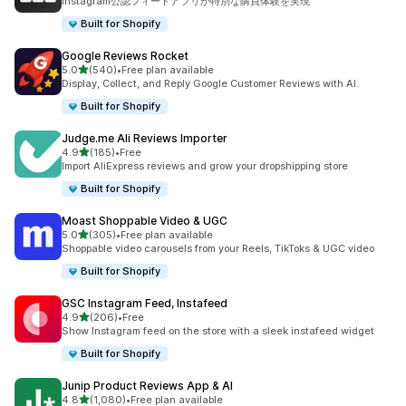
Instagram公認フィードアプリが特別な購買体験を実現
Built for Shopify
Google Reviews Rocket
5つ星中
5.0
(540)
•
Free plan available
合計レビュー数：540件
Display, Collect, and Reply Google Customer Reviews with AI.
Built for Shopify
Judge.me Ali Reviews Importer
5つ星中
4.9
(185)
•
Free
合計レビュー数：185件
Import AliExpress reviews and grow your dropshipping store
Built for Shopify
Moast Shoppable Video & UGC
5つ星中
5.0
(305)
•
Free plan available
合計レビュー数：305件
Shoppable video carousels from your Reels, TikToks & UGC video
Built for Shopify
GSC Instagram Feed, Instafeed
5つ星中
4.9
(206)
•
Free
合計レビュー数：206件
Show Instagram feed on the store with a sleek instafeed widget
Built for Shopify
Junip Product Reviews App & AI
5つ星中
4.8
(1,080)
•
Free plan available
合計レビュー数：1080件