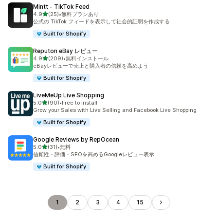
Mintt ‑ TikTok Feed
5つ星中
4.9
(25)
•
無料プランあり
合計レビュー数：25件
公式の TikTok フィードを表示して社会的証明を作成する
Built for Shopify
Reputon eBay レビュー
5つ星中
4.9
(209)
•
無料インストール
合計レビュー数：209件
eBayレビューで売上と購入者の信頼を高めよう
Built for Shopify
LiveMeUp Live Shopping
5つ星中
5.0
(90)
•
Free to install
合計レビュー数：90件
Grow your Sales with Live Selling and Facebook Live Shopping
Built for Shopify
Google Reviews by RepOcean
5つ星中
5.0
(31)
•
無料
合計レビュー数：31件
信頼性・評価・SEOを高めるGoogleレビュー表示
Built for Shopify
1
2
3
4
15