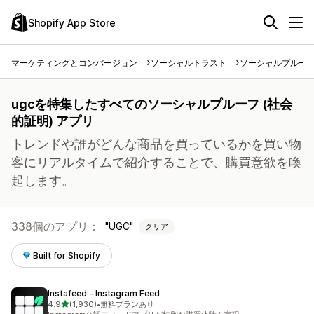
Shopify App Store
マーケティングとコンバージョン
ソーシャルトラスト
ソーシャルプルーフ 
ugcを特集したすべてのソーシャルプルーフ (社会
的証明) アプリ
トレンドや誰がどんな商品を買っているかを買い物
客にリアルタイムで紹介することで、購買意欲を喚
起します。
338個のアプリ：
UGC
クリア
Built for Shopify
Instafeed ‑ Instagram Feed
5つ星中
4.9
(1,930)
•
無料プランあり
合計レビュー数：1930件