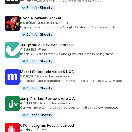
Instagram公認フィードアプリが特別な購買体験を実現
Built for Shopify
Google Reviews Rocket
5つ星中
5.0
(539)
•
Free plan available
合計レビュー数：539件
Display, Collect, and Reply Google Customer Reviews with AI.
Built for Shopify
Judge.me Ali Reviews Importer
5つ星中
4.9
(183)
•
Free
合計レビュー数：183件
Import AliExpress reviews and grow your dropshipping store
Built for Shopify
Moast Shoppable Video & UGC
5つ星中
5.0
(304)
•
Free plan available
合計レビュー数：304件
Shoppable video carousels from your Reels, TikToks & UGC video
Built for Shopify
Junip Product Reviews App & AI
5つ星中
4.8
(1,080)
•
Free plan available
合計レビュー数：1080件
Convert more with product reviews, unlimited review requests
Built for Shopify
GSC Instagram Feed, Instafeed
5つ星中
4.9
(206)
•
Free
合計レビュー数：206件