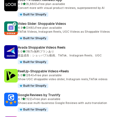
5つ星中
4.9
(8,880)
•
Free plan available
合計レビュー数：8880件
Convert more with visual product reviews, superpowered by AI
Built for Shopify
Video Slider: Shoppable Videos
5つ星中
4.9
(348)
•
Free plan available
合計レビュー数：348件
TikTok Videos, Instagram Reels, UGC Videos as Shoppable Videos
Built for Shopify
Avada Shoppable Videos Reels
5つ星中
5.0
(187)
•
無料プランあり
合計レビュー数：187件
収益成長：ショッパブル動画、TikTok、Instagram Reels、UGC
Built for Shopify
ReelUp‑Shoppable Videos+Reels
5つ星中
5.0
(284)
•
Free plan available
合計レビュー数：284件
Show UGC shoppable video slider, Instagram reels,TikTok videos
Built for Shopify
Google Reviews by Trustify
5つ星中
4.7
(122)
•
Free plan available
合計レビュー数：122件
Showcase multi-business Google Reviews with auto translation
Built for Shopify