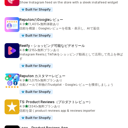
Show Instagram feed on the store with a sleek instafeed widget
Built for Shopify
ReputonのGoogleレビュー
5つ星中
4.9
(1,401)
•
無料体験あり
合計レビュー数：1401件
信頼を構築：Googleレビューを収集・表示し、AIで返信
Built for Shopify
Reelfy ‑ ショッピング可能なビデオリール
5つ星中
4.8
(215)
•
無料プランあり
合計レビュー数：215件
Instagram ReelsとTikTokをショッピング動画として活用して売上を伸ば
す
Built for Shopify
Reputon カスタマーレビュー
5つ星中
4.9
(1,075)
•
無料プランあり
合計レビュー数：1075件
自動メールで本物のTrustpilot・Googleレビューを獲得しましょう
Built for Shopify
TS: Product Reviews（プロダクトレビュー）
5つ星中
4.9
(334)
•
無料プランあり
合計レビュー数：334件
信頼を築くproduct reviews app & reviews importer
Built for Shopify
Loox ‑ Product Reviews App