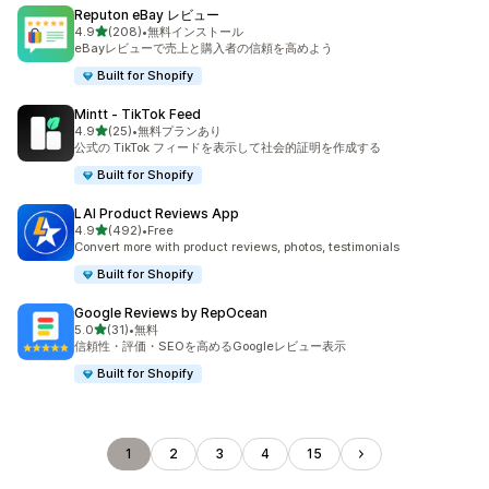
Reputon eBay レビュー
5つ星中
4.9
(208)
•
無料インストール
合計レビュー数：208件
eBayレビューで売上と購入者の信頼を高めよう
Built for Shopify
Mintt ‑ TikTok Feed
5つ星中
4.9
(25)
•
無料プランあり
合計レビュー数：25件
公式の TikTok フィードを表示して社会的証明を作成する
Built for Shopify
LAI Product Reviews App
5つ星中
4.9
(492)
•
Free
合計レビュー数：492件
Convert more with product reviews, photos, testimonials
Built for Shopify
Google Reviews by RepOcean
5つ星中
5.0
(31)
•
無料
合計レビュー数：31件
信頼性・評価・SEOを高めるGoogleレビュー表示
Built for Shopify
1
2
3
4
15