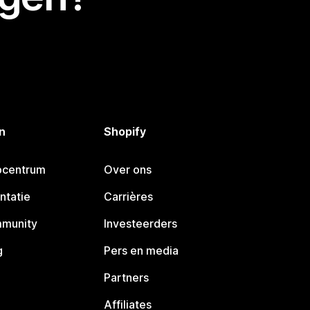
n
Shopify
pcentrum
Over ons
ntatie
Carrières
mmunity
Investeerders
g
Pers en media
Partners
Affiliates