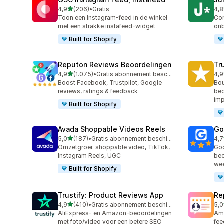
van 5 sterren
4,9
(206)
•
Gratis
4,8
206 recensies in totaal
108
Toon een Instagram-feed in de winkel
Con
met een strakke instafeed-widget
onb
Built for Shopify
Reputon Reviews Beoordelingen
Tr
van 5 sterren
4,9
(1.075)
•
Gratis abonnement beschikbaar
4,9
1075 recensies in totaal
334
Boost Facebook, Trustpilot, Google
Bou
reviews, ratings & feedback
beo
imp
Built for Shopify
Avada Shoppable Videos Reels
Go
van 5 sterren
5,0
(187)
•
Gratis abonnement beschikbaar
4,7
187 recensies in totaal
122
Omzetgroei: shoppable video, TikTok,
Goo
Instagram Reels, UGC
bed
we
Built for Shopify
Trustify: Product Reviews App
Re
van 5 sterren
4,9
(410)
•
Gratis abonnement beschikbaar
5,0
410 recensies in totaal
184
AliExpress- en Amazon-beoordelingen
Ama
met foto/video voor een betere SEO
fee