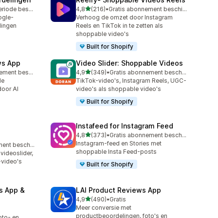
van 5 sterren
Gratis proefperiode beschikbaar
4,8
(216)
•
Gratis abonnement beschikbaar
216 recensies in totaal
ogle-
Verhoog de omzet door Instagram
lingen
Reels en TikTok in te zetten als
shoppable video's
Built for Shopify
ws App
Video Slider: Shoppable Videos
van 5 sterren
Gratis abonnement beschikbaar
4,9
(349)
•
Gratis abonnement beschikbaar
349 recensies in totaal
le
TikTok-video's, Instagram Reels, UGC-
door AI
video's als shoppable video's
Built for Shopify
Instafeed for Instagram Feed
van 5 sterren
4,8
(373)
•
Gratis abonnement beschikbaar
373 recensies in totaal
Instagram-feed en Stories met
Gratis abonnement beschikbaar
shoppable Insta Feed-posts
ideoslider,
-video's
Built for Shopify
s App &
LAI Product Reviews App
van 5 sterren
4,9
(490)
•
Gratis
490 recensies in totaal
Meer conversie met
productbeoordelingen, foto's en
oto- en