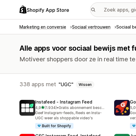
Shopify App Store
Marketing en conversie
Sociaal vertrouwen
Sociaal b
Alle apps voor sociaal bewijs met 
Motiveer shoppers door ze in real time te 
338 apps met
UGC
Wissen
Instafeed ‑ Instagram Feed
Go
van 5 sterren
4,9
(1.934)
•
Gratis abonnement beschikbaar
5,0
1934 recensies in totaal
540
Geef Instagram-feeds, Reels en Insta-
Goo
UGC weer als shoppable video's
ver
Built for Shopify
GSC Instagram Feed, Instafeed
Ju