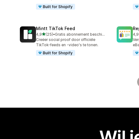
Built for Shopify
Mintt TikTok Feed
Re
van 5 sterren
4,9
(25)
•
Gratis abonnement beschikbaar
4,9
25 recensies in totaal
209
Creëer social proof door officiële
Ver
TikTok-feeds en -video's te tonen.
eBa
Built for Shopify
Wil 