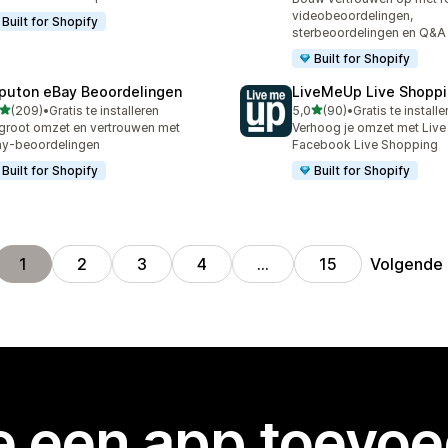
videobeoordelingen,
Built for Shopify
sterbeoordelingen en Q&A
Built for Shopify
puton eBay Beoordelingen
LiveMeUp Live Shopp
van 5 sterren
van 5 sterren
(209)
•
Gratis te installeren
5,0
(90)
•
Gratis te installe
 recensies in totaal
90 recensies in totaal
groot omzet en vertrouwen met
Verhoog je omzet met Live 
y-beoordelingen
Facebook Live Shopping
Built for Shopify
Built for Shopify
Volgende
1
2
3
4
…
15
je een app toevo