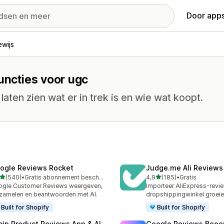
Door apps
ewijs
functies voor ugc
laten zien wat er in trek is en wie wat koopt.
ogle Reviews Rocket
Judge.me Ali Reviews
van 5 sterren
van 5 sterren
(540)
•
Gratis abonnement beschikbaar
4,9
(185)
•
Gratis
 recensies in totaal
185 recensies in totaal
gle Customer Reviews weergeven,
Importeer AliExpress-revie
zamelen en beantwoorden met AI.
dropshippingwinkel groei
Built for Shopify
Built for Shopify
nip Product Reviews App & AI
Google Reviews Beoo