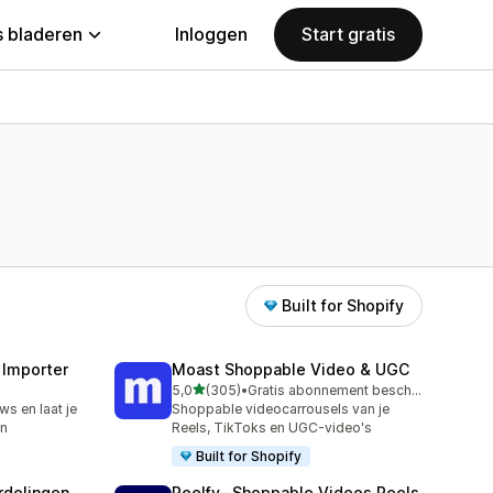
 bladeren
Inloggen
Start gratis
Built for Shopify
 Importer
Moast Shoppable Video & UGC
van 5 sterren
5,0
(305)
•
Gratis abonnement beschikbaar
305 recensies in totaal
ws en laat je
Shoppable videocarrousels van je
en
Reels, TikToks en UGC-video's
Built for Shopify
rdelingen
Reelfy‑ Shoppable Videos Reels