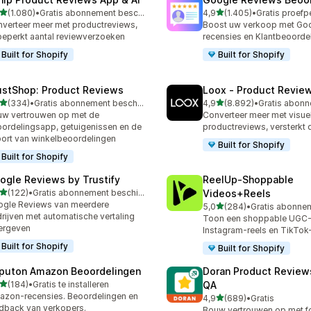
van 5 sterren
van 5 sterren
(1.080)
•
Gratis abonnement beschikbaar
4,9
(1.405)
•
0 recensies in totaal
1405 recensies in totaal
verteer meer met productreviews,
Boost uw verkoop met Go
eperkt aantal reviewverzoeken
recensies en Klantbeoorde
Built for Shopify
Built for Shopify
ustShop: Product Reviews
Loox ‑ Product Revie
van 5 sterren
van 5 sterren
(334)
•
Gratis abonnement beschikbaar
4,9
(8.892)
•
 recensies in totaal
8892 recensies in totaal
w vertrouwen op met de
Converteer meer met visue
ordelingsapp, getuigenissen en de
productreviews, versterkt 
ort van winkelbeoordelingen
Built for Shopify
Built for Shopify
ogle Reviews by Trustify
ReelUp‑Shoppable
van 5 sterren
(122)
•
Gratis abonnement beschikbaar
Videos+Reels
 recensies in totaal
gle Reviews van meerdere
van 5 sterren
5,0
(284)
•
284 recensies in totaal
rijven met automatische vertaling
Toon een shoppable UGC-v
ergeven
Instagram-reels en TikTok
Built for Shopify
Built for Shopify
puton Amazon Beoordelingen
Doran Product Review
van 5 sterren
(184)
•
Gratis te installeren
QA
 recensies in totaal
zon-recensies. Beoordelingen en
van 5 sterren
4,9
(689)
•
Gratis
689 recensies in totaal
dback van verkopers.
Bouw vertrouwen op met f