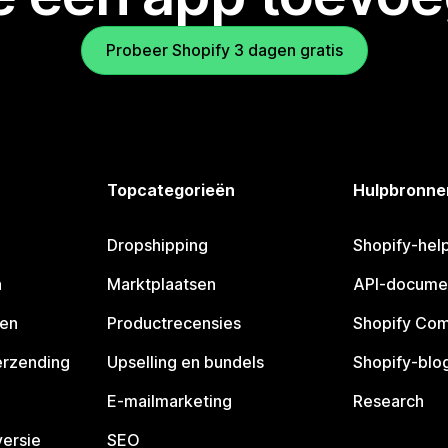
Probeer Shopify 3 dagen gratis
Topcategorieën
Hulpbronne
Dropshipping
Shopify-hel
n
Marktplaatsen
API-docume
pen
Productrecensies
Shopify Co
erzending
Upselling en bundels
Shopify-blo
E-mailmarketing
Research
ersie
SEO