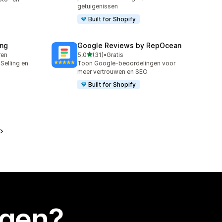
getuigenissen
Built for Shopify
ing
Google Reviews by RepOcean
van 5 sterren
ren
5,0
(31)
•
Gratis
31 recensies in totaal
Selling en
Toon Google-beoordelingen voor
meer vertrouwen en SEO
Built for Shopify
egen?