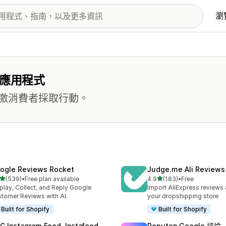
瀏
式應用程式
激消費者採取行動。
ogle Reviews Rocket
Judge.me Ali Reviews
滿分 5 顆星
滿分 5 顆星
(539)
•
Free plan available
4.9
(183)
•
Free
 539 則評價
共有 183 則評價
play, Collect, and Reply Google
Import AliExpress reviews
tomer Reviews with AI.
your dropshipping store
Built for Shopify
Built for Shopify
C Instagram Feed, Instafeed
Reputon Google 評論