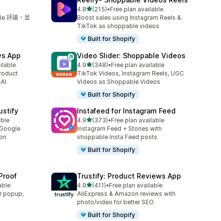
滿分 5 顆星
4.8
(215)
•
Free plan available
共有 215 則評價
le 評論，並
Boost sales using Instagram Reels &
TikTok as shoppable videos
Built for Shopify
ws App
Video Slider: Shoppable Videos
滿分 5 顆星
ilable
4.9
(348)
•
Free plan available
共有 348 則評價
roduct
TikTok Videos, Instagram Reels, UGC
 AI
Videos as Shoppable Videos
Built for Shopify
stify
Instafeed for Instagram Feed
滿分 5 顆星
able
4.9
(373)
•
Free plan available
共有 373 則評價
 Google
Instagram Feed + Stories with
ion
shoppable Insta Feed posts
Built for Shopify
Proof
Trustify: Product Reviews App
滿分 5 顆星
able
4.9
(411)
•
Free plan available
共有 411 則評價
r popup,
AliExpress & Amazon reviews with
photo/video for better SEO
Built for Shopify