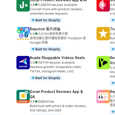
滿分 5 顆星
4.8
(1,080)
•
Free plan available
4.9
共有 1080 則評價
共有
Convert more with product reviews,
Sho
unlimited review requests
a s
Built for Shopify
Reputon 客戶評論
Tr
滿分 5 顆星
4.9
(1,074)
•
提供免費方案
4.9
共有 1074 則評價
共有
使用自動化郵件獲取真實的 Trustpilot 或
Bui
Google 評論
sto
Built for Shopify
Avada Shoppable Videos Reels
Re
滿分 5 顆星
5.0
(187)
•
Free plan available
Vi
共有 187 則評價
Revenue growth: shoppable video,
5.0
共有
TikTok, Instagram Reels, UGC
Sho
Ins
Built for Shopify
Doran Product Reviews App &
R
QA
5.0
共有
匯
滿分 5 顆星
4.9
(688)
•
Free
共有 688 則評價
賣
Build trust with photo & video reviews,
star ratings, and Q&A