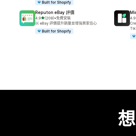
Built for Shopify
Reputon eBay 評價
Mi
滿分 5 顆星
4.9
(208)
•
免費安裝
4.9
共有 208 則評價
共有
以 eBay 評價提升銷量並增強買家信心
Cre
Tik
Built for Shopify
想