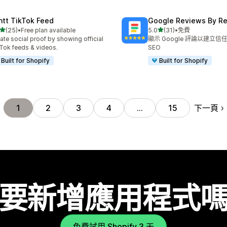
ntt TikTok Feed
Google Reviews By R
滿分 5 顆星
滿分 5 顆星
(25)
•
Free plan available
5.0
(31)
•
免費
 25 則評價
共有 31 則評價
ate social proof by showing official
顯示 Google 評論以建立
Tok feeds & videos.
SEO
Built for Shopify
Built for Shopify
下一頁
1
2
3
4
…
15
要新增應用程式
免費試用 Shopify 3 天