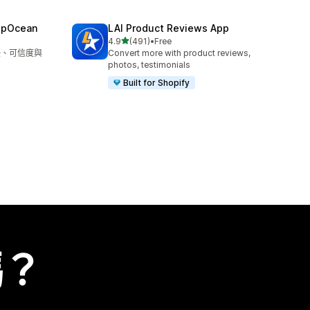
epOcean
LAI Product Reviews App
滿分 5 顆星
4.9
(491)
•
Free
共有 491 則評價
信任、可信度與
Convert more with product reviews,
photos, testimonials
Built for Shopify
嗎？