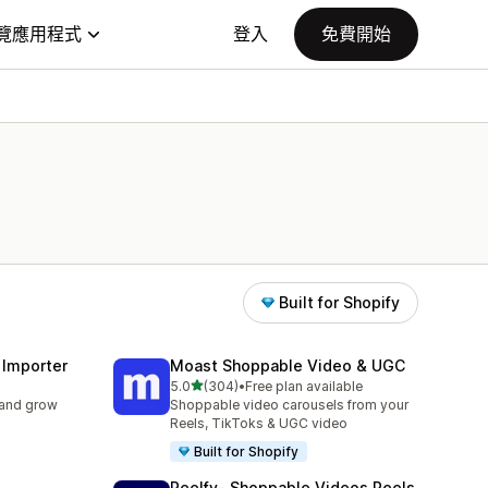
覽應用程式
登入
免費開始
Built for Shopify
 Importer
Moast Shoppable Video & UGC
滿分 5 顆星
5.0
(304)
•
Free plan available
共有 304 則評價
 and grow
Shoppable video carousels from your
Reels, TikToks & UGC video
Built for Shopify
Reelfy‑ Shoppable Videos Reels