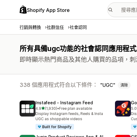
Shopify App Store
行銷與轉換
社群信任
社會認同
所有具備ugc功能的社會認同應用程
即時顯示熱門商品及其他人購買的品項，刺
338 個應用程式符合以下條件：
UGC
清除
Instafeed ‑ Instagram Feed
Go
滿分 5 顆星
4.9
(1,930)
•
Free plan available
5.0
共有 1930 則評價
共有
Display Instagram feeds, Reels & Insta
Dis
UGC as shoppable videos
Cus
Built for Shopify
Junip Product Reviews App & AI
GS