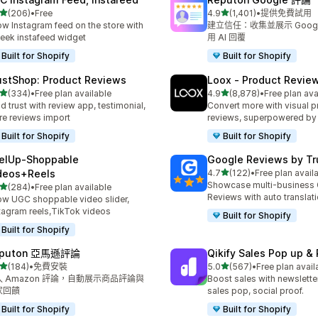
滿分 5 顆星
滿分 5 顆星
(206)
•
Free
4.9
(1,401)
•
提供免費試用
 206 則評價
共有 1401 則評價
w Instagram feed on the store with
建立信任：收集並展示 Goog
leek instafeed widget
用 AI 回覆
Built for Shopify
Built for Shopify
ustShop: Product Reviews
Loox ‑ Product Revie
滿分 5 顆星
滿分 5 顆星
(334)
•
Free plan available
4.9
(8,878)
•
Free plan ava
 334 則評價
共有 8878 則評價
ld trust with review app, testimonial,
Convert more with visual p
re reviews import
reviews, superpowered by
Built for Shopify
Built for Shopify
elUp‑Shoppable
Google Reviews by Tru
滿分 5 顆星
deos+Reels
4.7
(122)
•
Free plan avail
共有 122 則評價
Showcase multi-business
滿分 5 顆星
(284)
•
Free plan available
 284 則評價
Reviews with auto translat
w UGC shoppable video slider,
tagram reels,TikTok videos
Built for Shopify
Built for Shopify
eputon 亞馬遜評論
Qikify Sales Pop up & 
滿分 5 顆星
滿分 5 顆星
(184)
•
免費安裝
5.0
(567)
•
Free plan avail
 184 則評價
共有 567 則評價
入 Amazon 評論，自動展示商品評論與
Boost sales with newslette
家回饋
sales pop, social proof.
Built for Shopify
Built for Shopify