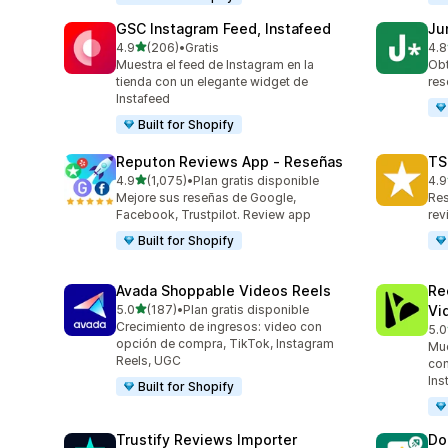
GSC Instagram Feed, Instafeed
Ju
de 5 estrellas
4.9
(206)
•
Gratis
4.8
206 reseñas en total
108
Muestra el feed de Instagram en la
Obt
tienda con un elegante widget de
res
Instafeed
Built for Shopify
Reputon Reviews App ‑ Reseñas
TS
de 5 estrellas
4.9
(1,075)
•
Plan gratis disponible
4.9
1075 reseñas en total
334
Mejore sus reseñas de Google,
Res
Facebook, Trustpilot. Review app
rev
Built for Shopify
Avada Shoppable Videos Reels
Re
de 5 estrellas
5.0
(187)
•
Plan gratis disponible
Vi
187 reseñas en total
Crecimiento de ingresos: video con
5.0
284
opción de compra, TikTok, Instagram
Mue
Reels, UGC
con
Ins
Built for Shopify
Trustify Reviews Importer
Do