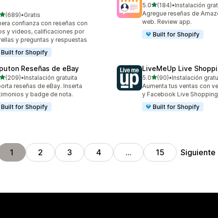
de 5 estrellas
5.0
(184)
•
Instalación grat
184 reseñas en total
Agregue reseñas de Amazon
de 5 estrellas
(689)
•
Gratis
 reseñas en total
web. Review app.
era confianza con reseñas con
os y videos, calificaciones por
Built for Shopify
rellas y preguntas y respuestas
Built for Shopify
puton Reseñas de eBay
LiveMeUp Live Shopp
de 5 estrellas
de 5 estrellas
(209)
•
Instalación gratuita
5.0
(90)
•
Instalación gratu
 reseñas en total
90 reseñas en total
orta reseñas de eBay. Inserta
Aumenta tus ventas con ve
timonios y badge de nota.
y Facebook Live Shopping
Built for Shopify
Built for Shopify
Siguiente
1
2
3
4
…
15