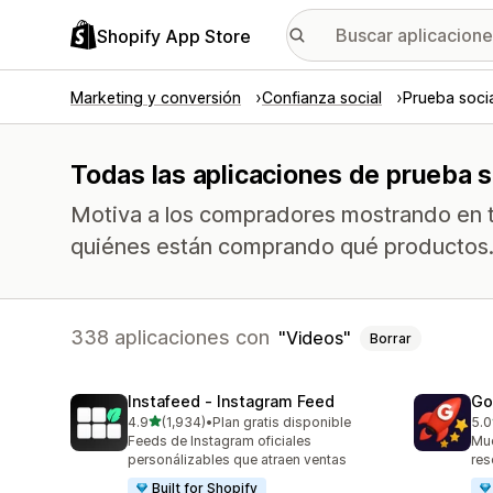
Shopify App Store
Marketing y conversión
Confianza social
Prueba soci
Todas las aplicaciones de prueba s
Motiva a los compradores mostrando en ti
quiénes están comprando qué productos
338 aplicaciones con
Videos
Borrar
Instafeed ‑ Instagram Feed
Go
de 5 estrellas
4.9
(1,934)
•
Plan gratis disponible
5.0
1934 reseñas en total
540
Feeds de Instagram oficiales
Mue
personálizables que atraen ventas
res
Built for Shopify