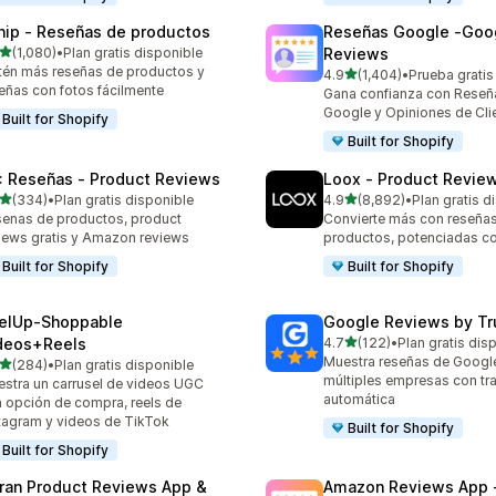
nip ‑ Reseñas de productos
Reseñas Google ‑Goo
de 5 estrellas
(1,080)
•
Plan gratis disponible
Reviews
0 reseñas en total
én más reseñas de productos y
de 5 estrellas
4.9
(1,404)
•
Prueba gratis
1404 reseñas en total
eñas con fotos fácilmente
Gana confianza con Reseñ
Google y Opiniones de Cli
Built for Shopify
Built for Shopify
: Reseñas ‑ Product Reviews
Loox ‑ Product Revie
de 5 estrellas
de 5 estrellas
(334)
•
Plan gratis disponible
4.9
(8,892)
•
Plan gratis d
 reseñas en total
8892 reseñas en total
enas de productos, product
Convierte más con reseñas
iews gratis y Amazon reviews
productos, potenciadas co
Built for Shopify
Built for Shopify
elUp‑Shoppable
Google Reviews by Tru
de 5 estrellas
deos+Reels
4.7
(122)
•
Plan gratis dis
122 reseñas en total
Muestra reseñas de Googl
de 5 estrellas
(284)
•
Plan gratis disponible
 reseñas en total
múltiples empresas con tr
stra un carrusel de videos UGC
automática
 opción de compra, reels de
tagram y videos de TikTok
Built for Shopify
Built for Shopify
ran Product Reviews App &
Amazon Reviews App 