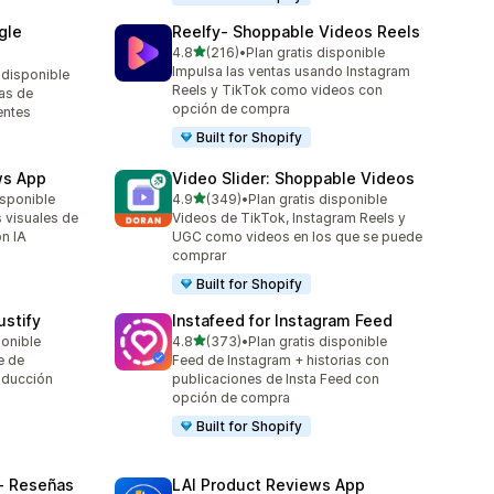
gle
Reelfy‑ Shoppable Videos Reels
de 5 estrellas
4.8
(216)
•
Plan gratis disponible
216 reseñas en total
Impulsa las ventas usando Instagram
 disponible
Reels y TikTok como videos con
as de
opción de compra
entes
Built for Shopify
ws App
Video Slider: Shoppable Videos
de 5 estrellas
isponible
4.9
(349)
•
Plan gratis disponible
349 reseñas en total
 visuales de
Videos de TikTok, Instagram Reels y
n IA
UGC como videos en los que se puede
comprar
Built for Shopify
stify
Instafeed for Instagram Feed
de 5 estrellas
ponible
4.8
(373)
•
Plan gratis disponible
373 reseñas en total
e de
Feed de Instagram + historias con
aducción
publicaciones de Insta Feed con
opción de compra
Built for Shopify
‑ Reseñas
LAI Product Reviews App