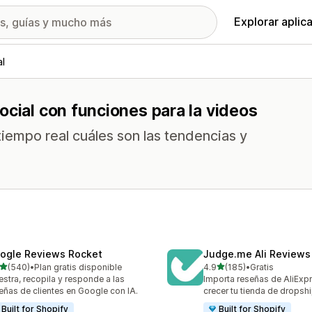
Explorar aplic
al
ocial con funciones para la videos
empo real cuáles son las tendencias y
.
ogle Reviews Rocket
Judge.me Ali Reviews
de 5 estrellas
de 5 estrellas
(540)
•
Plan gratis disponible
4.9
(185)
•
Gratis
 reseñas en total
185 reseñas en total
stra, recopila y responde a las
Importa reseñas de AliExp
eñas de clientes en Google con IA.
crecer tu tienda de dropsh
Built for Shopify
Built for Shopify