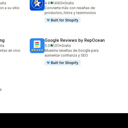
de 5 estrellas
uita
4.9
(490)
•
Gratis
490 reseñas en total
 a su sitio
Convierte más con reseñas de
productos, fotos y testimonios
Built for Shopify
ing
Google Reviews by RepOcean
de 5 estrellas
ita
5.0
(31)
•
Gratis
31 reseñas en total
ntas en vivo
Muestra reseñas de Google para
aumentar confianza y SEO
Built for Shopify