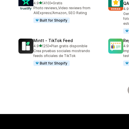
de 5 estrellas
4.9
(410)
•
Gratis
QA
410 reseñas en total
Photo reviews,Video reviews from
4.9
689
AliExpress/Amazon, SEO Rating
Gen
fot
Built for Shopify
est
Mintt ‑ TikTok Feed
Re
de 5 estrellas
4.9
(25)
•
Plan gratis disponible
4.9
25 reseñas en total
209
Crea pruebas sociales mostrando
Imp
feeds oficiales de TikTok
tes
Built for Shopify