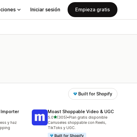
aciones
Iniciar sesión
Empieza gratis
Built for Shopify
 Importer
Moast Shoppable Video & UGC
de 5 estrellas
5.0
(305)
•
Plan gratis disponible
305 reseñas en total
ress y haz
Carruseles shoppable con Reels,
ipping
TikToks y UGC.
Built for Shopify